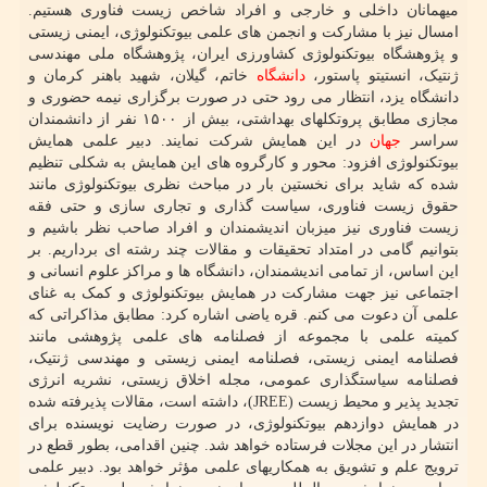
میهمانان داخلی و خارجی و افراد شاخص زیست فناوری هستیم.
امسال نیز با مشارکت و انجمن های علمی بیوتکنولوژی، ایمنی زیستی
و پژوهشگاه بیوتکنولوژی کشاورزی ایران، پژوهشگاه ملی مهندسی
ژنتیک، انستیتو پاستور،
دانشگاه
خاتم، گیلان، شهید باهنر کرمان و
دانشگاه یزد، انتظار می رود حتی در صورت برگزاری نیمه حضوری و
مجازی مطابق پروتکلهای بهداشتی، بیش از ۱۵۰۰ نفر از دانشمندان
سراسر
جهان
در این همایش شرکت نمایند. دبیر علمی همایش
بیوتکنولوژی افزود: محور و کارگروه های این همایش به شکلی تنظیم
شده که شاید برای نخستین بار در مباحث نظری بیوتکنولوژی مانند
حقوق زیست فناوری، سیاست گذاری و تجاری سازی و حتی فقه
زیست فناوری نیز میزبان اندیشمندان و افراد صاحب نظر باشیم و
بتوانیم گامی در امتداد تحقیقات و مقالات چند رشته ای برداریم. بر
این اساس، از تمامی اندیشمندان، دانشگاه ها و مراکز علوم انسانی و
اجتماعی نیز جهت مشارکت در همایش بیوتکنولوژی و کمک به غنای
علمی آن دعوت می کنم. قره یاضی اشاره کرد: مطابق مذاکراتی که
کمیته علمی با مجموعه از فصلنامه های علمی پژوهشی مانند
فصلنامه ایمنی زیستی، فصلنامه ایمنی زیستی و مهندسی ژنتیک،
فصلنامه سیاستگذاری عمومی، مجله اخلاق زیستی، نشریه انرژی
تجدید پذیر و محیط زیست (JREE)، داشته است، مقالات پذیرفته شده
در همایش دوازدهم بیوتکنولوژی، در صورت رضایت نویسنده برای
انتشار در این مجلات فرستاده خواهد شد. چنین اقدامی، بطور قطع در
ترویج علم و تشویق به همکاریهای علمی مؤثر خواهد بود. دبیر علمی