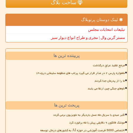
ساخت بلاگ
لینک دوستان پرتوبلاگ
تبلیغات انتخابات مجلس
مستر گرین وال | مجری و طراح انواع دیوار سبز
پربیننده ترین ها
مرجع تقلید عراق درگذشت
ماهواره پارس ۲ در مدار قرار می گیرد پرتاب های منظومه سلیمانی در۱۴۰۵
ما را از پدرمان جدا کردند
ناوهای جنگی چین ارتقا می یابند
پربحث ترین ها
اکبر عبدی با سریال ماه عسل باردیگر به تلویزیون برمی گردد
موشک فالکون ۹ دقایقی پیش با ماه برخورد کرد
اختصاص 5000 فرصت آموزشی در حوزه AI به کشورهای درحال توسعه