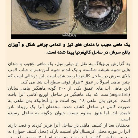
یک ماهی عجیب با دندان های تیز و اندامی چراغی شکل و آویزان
بالای سرش در ساحل کالیفرنیا پیدا شده است.
به گزارش پرتوبلاگ به نقل از دیلی میل، یک ماهی عجیب با دندان
هایی شبیه شیشه شکسته و یک اندام شبیه آنتن همراه حباب لامپ
بالای سرش در ساحل کالیفرنیا رصد شده است. این درحالی است که
چنین ماهی اصولاً در عمق ۳ هزار فوتی سطح آب شنا می کند.
این ماهی آب های عمیق یکی از ۲۰۰ گونه ماهیگیر ماهی سانان
(anglerfish)است که یک ماهیگیر در ساحل اورنج کانتی آنرا یافته
است. عرض بدن ماهی ۱۸ اینچ است و از آنجائیکه بدن ماهی به
صورت کامل در ساحل کشف شده، محققان آنرا یک رویداد نادر
نامیده اند. اما هنوز معلوم نیست حیوان چگونه به ساحل رسیده
است.
محققان بعد از کشف ماهی در ساحل آنرا فریز کردند و قصد دارند
آنرا در موزه محلی کریستال کاو استیت پارک (محل کشف حیوان) به
معرض نمایش بگذارند. این موزه مجموعه ای از ۳ میلیون ماهی در