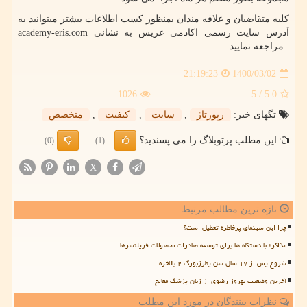
کلیه متقاضیان و علاقه مندان بمنظور کسب اطلاعات بیشتر میتوانید به
آدرس سایت رسمی اکادمی عریس به نشانی
academy-eris.com
مراجعه نمایید .
1400/03/02
21:19:23
1026
/ 5
5.0
تگهای خبر:
رپورتاژ
,
سایت
,
كیفیت
,
متخصص
این مطلب پرتوبلاگ را می پسندید؟
(0)
(1)
X
تازه ترین مطالب مرتبط
چرا این سینمای پرخاطره تعطیل است؟
مذاکره با دستگاه ها برای توسعه صادرات محصولات فریلنسرها
شروع پس از ۱۷ سال سن پطرزبورگ ۲ بالاخره
آخرین وضعیت بهروز رضوی از زبان پزشک معالج
نظرات بینندگان در مورد این مطلب