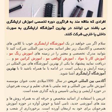
افرادی كه علاقه مند به فراگیری دوره تخصصی اموزش ارایشگری
می باشند می توانند در بهترین آموزشگاه ارایشگری به صورت
داخلی یا خارجی شركت كنند.
سلام اگر می خواهید در یک
اموزشگاه ارایشگری
خوب با کلاس های
تخصصی و آکادمیک زیر نظر اساتید مجرب بین المللی شرکت کنید تا
بتوانید مدرک تخصصی و معتبر را در زمینه های
اموزش رنگ مو
،
آموزش کار با مواد
،
اموزش کوتاهی مو
،
اموزش کراتین مو
و ....
دریافت نمایید پیشنهاد ما یکی از بهترین آموزشگاه های بین المللی در
زمینه آرایش و زیبایی است. در ادامه با ما همراه باشید تا با
بهترین
آموزشگاه آرایشگری
آشنا شوید.
آکادمی بین المللی عریس
در سال
1999
میلادی تحت عنوان موسسه
آموزش عالی بین المللی و چند ملیتی با هدف تعلیم و تربیت هنرجویان
در حوزه آرایشی و زیبایی تاسیس و پایه گذاری شده است.
عریس با استفاده از اساتید متخصص و حرفه ای به همراه روش ها و
متد های آموزشی جدید، نامی آشنا و خوش آوازه در حوزه آموزش
هنرجویان برای خود به ارمغان آورده است. برخورداری از شعب و