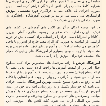
نمایندگی های فعال در 9 کشور امکان برگزاری کلاس های آموزشی با
شرایط کاملا مناسب برای دانش آموختگان فراهم کرده است. بدین
صورت افرادی که علاقه مند به فراگیری
دوره تخصصی اموزش
ارایشگری
می باشند می توانند در
بهترین آموزشگاه ارایشگری
به
صورت داخلی یا خارجی شرکت کنند.
در این موسه امکان برگزاری کلاس های آموزشی در کشور های
ترکیه ، ایران ، امارات متحده عربی ، روسیه ، مالزی ، آلمان ، برزیل
، کانادا و استرالیا دست افراد را در انتخاب برای کسب دانش در حوزه
آرایشی باز گذاشته به صورتی که افراد مقیم خارج از کشور و یا داخل
کشور نیز می توانند از امکانات و آموزش های فوق العاده عریس بهره
مند شوند. با توجه به وجود بسیاری از آموزشگاه های زیبایی که معیار
های مختلف خود برای آموزش را دارا می باشند.
آموزشگاه عریس
با ارائه سرفصل های مخصوص برای کلیه سطوح
خیال افراد را از کیفیت آموزش ها راحت کرده است. بدین معنی با
ارائه سطح (توکن) سطح مبتدی تا پیشرفته، کلیه آموزش ها از صفر تا
صد ارائه می شوند و نگرانی هنرجویان از جهت عدم آشنایی با نکات
ابتدایی رفع می شود. سطح تکمیلی
بهترین آموزشگاه
مناسب افرادی
می باشد که خواستار تکمیل و به روزرسانی اطلاعات خود در زمینه
آموزش ارایشگری هستند در نهایت سطح مربیگری که با آموزش
مباحث و سرفصل های تکمیلی در سطوح پیشرفته و تخصصی مدرک
معتبر بین المللی ارائه می شود. کلیه کلاس های آموزشی این
مجموعه بطور منظم هر ماه اجرا می شود.