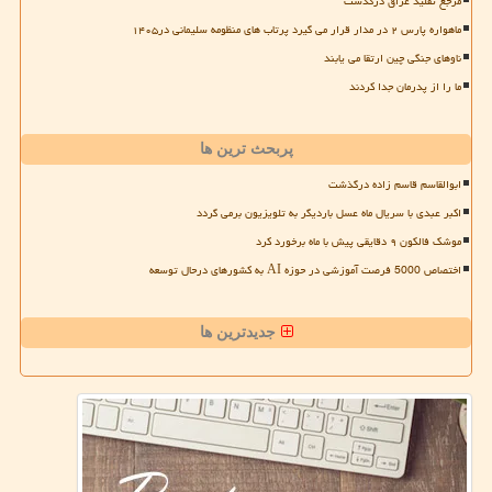
مرجع تقلید عراق درگذشت
ماهواره پارس ۲ در مدار قرار می گیرد پرتاب های منظومه سلیمانی در۱۴۰۵
ناوهای جنگی چین ارتقا می یابند
ما را از پدرمان جدا کردند
پربحث ترین ها
ابوالقاسم قاسم زاده درگذشت
اکبر عبدی با سریال ماه عسل باردیگر به تلویزیون برمی گردد
موشک فالکون ۹ دقایقی پیش با ماه برخورد کرد
اختصاص 5000 فرصت آموزشی در حوزه AI به کشورهای درحال توسعه
جدیدترین ها