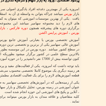
پرسود اقتصادی ، ورود به بازار سهام و سرمایه گذاری در
امروزه یکی از مهمترین دغدغه افراد یادگیری اصولی سرم
بازار
بورس
میباشد چراکه بتوانن به واسطه ی آن به اسق
یافت . یکی از بهترین موسسات اموزشی که میتوان به ک
های لازم را دید مجموعه سهامیر میباشد این مجموعه 
برگزاری دوره های پیشرفته همچون
دوره فارکس
،
بازا
بورس
،
اموزش پرایس اکشن
آموزش تخصصی بورس یا بعبارتی آموزش جامع بور
آموزش عالی سهامیر یکی از برترین و تخصصی ترین دوره
در سطح کشور میباشد . دوره بورس در این موسسه بطور ا
بالاترین سطح علمی در کشور برگزار میشود بطوریکه ا
کنون توانسته بیش از 17000 نفر دانشپذیر را در حوزه آموزش بورس و آموزش فارکس راهی بازارهای مالی و سرمایه گذاری کند .
باید توجه داشت که امروزه، یکی از فعالیت‌های مفید و پرس
هر زمینه دیگری یک موضوع کاملا تخصصی محسوب می‌‌شود و 
قطعه آموزش‌های لازم را برای یک فعالیت اقتصادی مطمئن،
، آنلاین و پکیج های اموزشی این حوزه انجام شده است.
کلیه متقاضیان و علاقه مندان به بازار بورس میتوانند ب
نمایند .