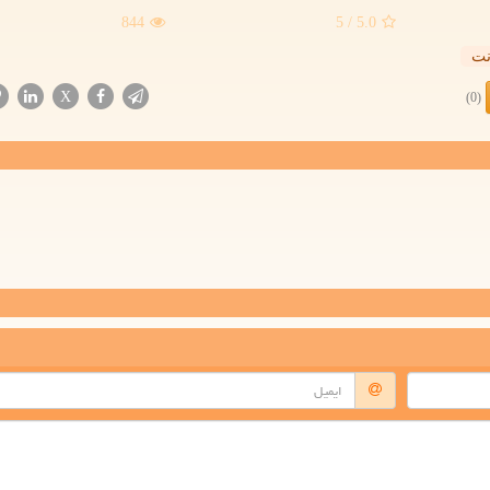
844
/ 5
5.0
نت
X
(0)