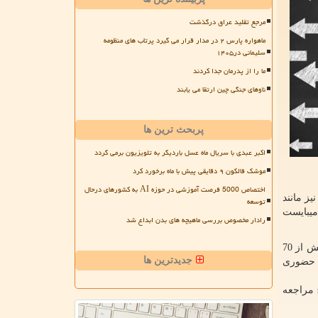
مرجع تقلید عراق درگذشت
ماهواره پارس ۲ در مدار قرار می گیرد پرتاب های منظومه
سلیمانی در۱۴۰۵
ما را از پدرمان جدا کردند
ناوهای جنگی چین ارتقا می یابند
پربحث ترین ها
اکبر عبدی با سریال ماه عسل باردیگر به تلویزیون برمی گردد
موشک فالکون ۹ دقایقی پیش با ماه برخورد کرد
اختصاص 5000 فرصت آموزشی در حوزه AI به کشورهای درحال
یز مانند
توسعه
میبایست
رادار مخصوص بررسی ماهیچه های بدن ابداع شد
یکی از زمینه‌‌هایی که در آموزش‌های تخصصی سهامیر به طور گسترده به آن پرداخته شده، حوزه بورس و بازار سرمایه است. تاکنون، بیش از 70
جدیدترین ها
 ثبت‌نام برای آموزش‌های حضوری
مراجعه