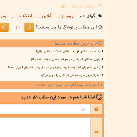
1400/03/03
22:08:55
تگهای خبر:
رپورتاژ
,
آنلاین
,
اطلاعات
,
اینتر
این مطلب پرتوبلاگ را می پسندید؟
(1)
تازه ترین مطالب مرتبط
اودیسه در ایکس لو رفت ایلان ماسک در مقابل نولان!
نوآوری محققان امیرکبیر در هوشمندسازی تولید نفت و گاز
از تروا تا تهران آیا ادیسه کریستوفر نولان آینه ژئوپلیتیک جهان امروز است؟
استرالیا جریمه رسانه های اجتماعی را دو برابر کرد
نظرات بینندگان در مورد این مطلب
لطفا شما هم
در مورد این مطلب
نظر دهید