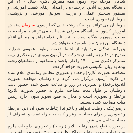
شدگان مرحله دوم آزمون نیمه متمرکز دکتری سال ۱۴۰۰ این
دانشگاه بصورت آنلاین (برخط) و در امتداد ارتقای کیفیت آموزشی و
بمنظور سنجش عملی و بررسی سوابق آموزشی و پژوهشی
داوطلبان تصویری است.
داوطلبان می توانند برپایه کد رشته هایی که از سوی
سازمان
سنجش
آموزش کشور به دانشگاه معرفی شده اند، می توانند با مراجعه به
سایت آزمون دانشگاه نسبت به ثبت نام اقدام نمایند و برمبنای اعلام
دانشگاه این زمان ثبت نام تمدید نخواهد شد.
پذیرفته شدگان مرد باید از لحاظ خدمت وظیفه عمومی شرایط
مندرج در دفترچه راهنمای شرکت در آزمون ورودی دوره دکتری نیمه
متمرکز دکتری سال ۱۴۰۰ را دارا باشند و مصاحبه از متقاضیان رشته
بیمه به زبان انگلیسی صورت خواهد گرفت.
مصاحبه بصورت آنلاین(برخط) و تصویری مطابق زمانبندی اعلام شده
در کارت آزمون برگزار می گردد و داوطلبان موظفند بصورت
آنلاین(برخط) و تصویری در روز و ساعت تعیین شده حضور یابند.
داوطلبان در طول مدت مصاحبه ملزم به حضور بصورت آنلاین(
برخط) و تصویری است و مجاز به قطع تصویر بدون اجازه رئیس
هیات مصاحبه کننده نیستند.
درصورتیکه داوطلب نخواهد و یا نتواند ارتباط به شیوه آن لاین (برخط)
و تصویری را برای مصاحبه برقرار کند، به منزله غیبت و انصراف از
مصاحبه تلقی می شود.
در صورت قطع شدن ارتباط آنلاین (برخط) و تصویری، داوطلب ملزم
به برقراری مجدد ارتباط حداکثر ظرف مدت ۲ دقیقه می باشند. در