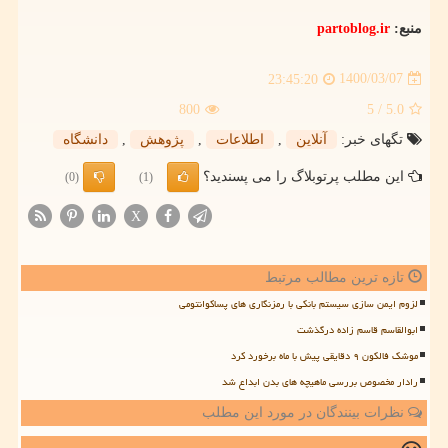
منبع:
partoblog.ir
1400/03/07
23:45:20
800
/ 5
5.0
تگهای خبر:
آنلاین
,
اطلاعات
,
پژوهش
,
دانشگاه
این مطلب پرتوبلاگ را می پسندید؟
(0)
(1)
X
تازه ترین مطالب مرتبط
لزوم ایمن سازی سیستم بانکی با رمزنگاری های پساکوانتومی
ابوالقاسم قاسم زاده درگذشت
موشک فالکون ۹ دقایقی پیش با ماه برخورد کرد
رادار مخصوص بررسی ماهیچه های بدن ابداع شد
نظرات بینندگان در مورد این مطلب