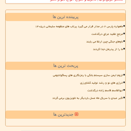
پربیننده ترین ها
ماهواره پارس ۲ در مدار قرار می گیرد پرتاب های منظومه سلیمانی در۱۴۰۵
مرجع تقلید عراق درگذشت
ناوهای جنگی چین ارتقا می یابند
ما را از پدرمان جدا کردند
پربحث ترین ها
لزوم ایمن سازی سیستم بانکی با رمزنگاری های پساکوانتومی
انرژی های نو و رشد تولید کشاورزی
ابوالقاسم قاسم زاده درگذشت
اکبر عبدی با سریال ماه عسل باردیگر به تلویزیون برمی گردد
جدیدترین ها