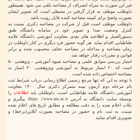
غیر این صورت به منزله انصراف از مصاحبه تلقی می شود. همینطور
داوطلب موظف به قرار گرفتن در محیطی است که تصویر ایشان
بصورت واضح برای کمیته مصاحبه کننده قابل رویت باشد.
داوطلب موظف است قبل از شرکت در مصاحبه دکتری نسبت به
کنترل وضعیت صدا و تصویر خود در سامانه دانشگاه طبق
دستورالعمل و اطلاعیه های بعدی معاونت آموزشی دانشگاه علامه
طباطبایی اقدام نماید. هر گونه حضور فرد دیگری در کنار داوطلب در
زمان مصاحبه و مداخله در مصاحبه تخلف محسوب شده و برابر
قوانین و مقررات رفتار خواهد شد.
امتیاز بررسی سوابق علمی و مصاحبه شیوه آموزشی - پژوهشی ۵۰
است که ۲۰ امتیاز مربوط به آموزشی وپژوهشی، ۳۰ امتیاز به
مصاحبه اختصاص داده شده است.
با توجه به این که تنها مرجع رسمی اطلاع رسانی درباب شرایط ثبت
نام مرحله دوم آزمون نیمه متمرکز دکتری سال ۱۴۰۰ معاونت
آموزشی دانشگاه علامه طباطبایی است، داوطلبان باید
اطلاعات
را
بوسیله سایت دانشگاه به آدرس https: //www.atu.ac.ir/ پیگیری و
نکات اعلام شده را به دقت مطالعه و مطابق تاریخ های اعلام شده
نسبت به ثبت نام و حضور در مصاحبه بصورت آنلاین(برخط) و
تصویری اقدام نمایند.