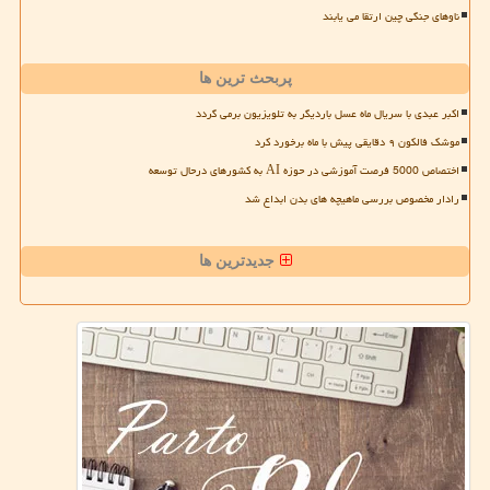
ناوهای جنگی چین ارتقا می یابند
پربحث ترین ها
اکبر عبدی با سریال ماه عسل باردیگر به تلویزیون برمی گردد
موشک فالکون ۹ دقایقی پیش با ماه برخورد کرد
اختصاص 5000 فرصت آموزشی در حوزه AI به کشورهای درحال توسعه
رادار مخصوص بررسی ماهیچه های بدن ابداع شد
جدیدترین ها