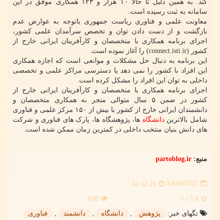
کند. به همین دلیل تا حالا ۱۰ هزار و ۱۲۳ همکاری موفق در این
سامانه به ثبت رسیده است.
معاونت علمی و فناوری ریاست جمهوری باتوجه به عوارض عدم
بازگشت و از دست دادن توان و تخصص سرآمدان علمی کشور،
اجرای برنامه همکاری با متخصصان و کارآفرینان ایرانی خارج از
کشور (connect.isti.ir) را آغاز نموده است.
این برنامه به دنبال حل مشکلات و موانعی است که اجازه همکاری
این افراد با کشور را نمی دهد یا دسترسی مراکز علمی و تخصصی
داخلی به توان این افراد را مشکل کرده است.
اجرای برنامه همکاری با متخصصان و کارآفرینان ایرانی خارج از
کشور در ضمن ۵ سال متوالی منجر به همکاری متخصصان و
دانشمندان ایرانی خارج از کشور با بیش از ۱۵۰ مرکز علمی و فناوری
شامل بالاترین
دانشگاه
ها، پژوهشگاه ها، پارک های فناوری و شرکت
های دانش بنیان منتخب داخلی در کمترین زمان ممکن شده است.
منبع:
partoblog.ir
1400/03/22
14:12:21
938
/ 5
5.0
تگهای خبر:
پژوهش
,
دانشگاه
,
دانشمند
,
فناوری