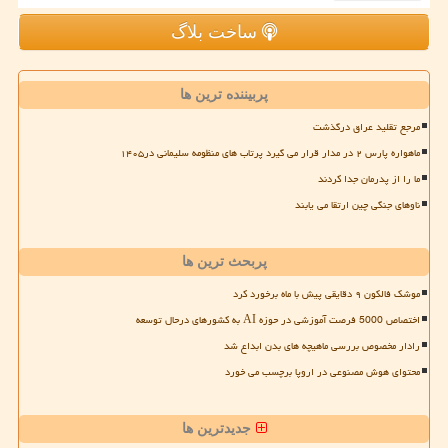
ساخت بلاگ
پربیننده ترین ها
مرجع تقلید عراق درگذشت
ماهواره پارس ۲ در مدار قرار می گیرد پرتاب های منظومه سلیمانی در۱۴۰۵
ما را از پدرمان جدا کردند
ناوهای جنگی چین ارتقا می یابند
پربحث ترین ها
موشک فالکون ۹ دقایقی پیش با ماه برخورد کرد
اختصاص 5000 فرصت آموزشی در حوزه AI به کشورهای درحال توسعه
رادار مخصوص بررسی ماهیچه های بدن ابداع شد
محتوای هوش مصنوعی در اروپا برچسب می خورد
جدیدترین ها