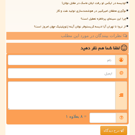
اودیسه در ایکس لو رفت ایلان ماسک در مقابل نولان!
نوآوری محققان امیرکبیر در هوشمندسازی تولید نفت و گاز
چرا این سینمای پرخاطره تعطیل است؟
از تروا تا تهران آیا ادیسه کریستوفر نولان آینه ژئوپلیتیک جهان امروز است؟
نظرات بینندگان در مورد این مطلب
لطفا شما هم
نظر دهید
= ۸ بعلاوه ۱
درج دیدگاه