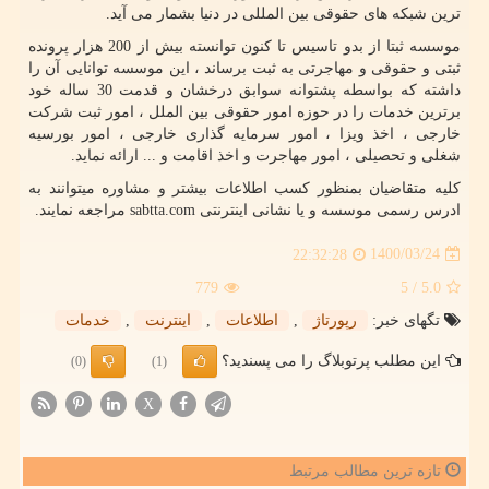
ترین شبکه های حقوقی بین المللی در دنیا بشمار می آید.
موسسه ثبتا از بدو تاسیس تا کنون توانسته بیش از 200 هزار پرونده
ثبتی و حقوقی و مهاجرتی به ثبت برساند ، این موسسه توانایی آن را
داشته که بواسطه پشتوانه سوابق درخشان و قدمت 30 ساله خود
برترین خدمات را در حوزه امور حقوقی بین الملل ، امور ثبت شرکت
خارجی ، اخذ ویزا ، امور سرمایه گذاری خارجی ، امور بورسیه
شغلی و تحصیلی ، امور مهاجرت و اخذ اقامت و ... ارائه نماید.
کلیه متقاضیان بمنظور کسب اطلاعات بیشتر و مشاوره میتوانند به
ادرس رسمی موسسه و یا نشانی اینترنتی
sabtta.com
مراجعه نمایند.
1400/03/24
22:32:28
779
/ 5
5.0
تگهای خبر:
رپورتاژ
,
اطلاعات
,
اینترنت
,
خدمات
این مطلب پرتوبلاگ را می پسندید؟
(0)
(1)
X
تازه ترین مطالب مرتبط