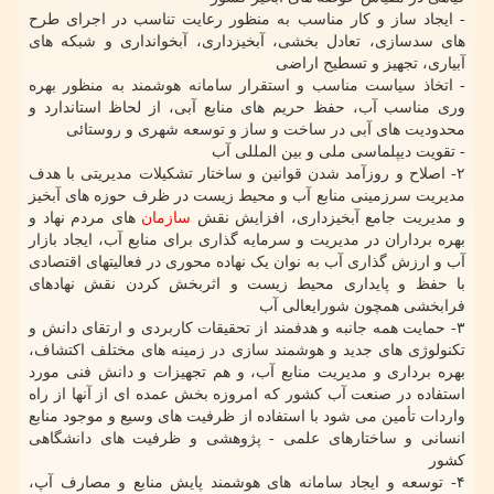
- ایجاد ساز و کار مناسب به منظور رعایت تناسب در اجرای طرح
های سدسازی، تعادل بخشی، آبخیزداری، آبخوانداری و شبکه های
آبیاری، تجهیز و تسطیح اراضی
- اتخاذ سیاست مناسب و استقرار سامانه هوشمند به منظور بهره
وری مناسب آب، حفظ حریم های منابع آبی، از لحاظ استاندارد و
محدودیت های آبی در ساخت و ساز و توسعه شهری و روستائی
- تقویت دیپلماسی ملی و بین المللی آب
۲- اصلاح و روزآمد شدن قوانین و ساختار تشکیلات مدیریتی با هدف
مدیریت سرزمینی منابع آب و محیط زیست در ظرف حوزه های آبخیز
و مدیریت جامع آبخیزداری، افزایش نقش
سازمان
های مردم نهاد و
بهره برداران در مدیریت و سرمایه گذاری برای منابع آب، ایجاد بازار
آب و ارزش گذاری آب به نوان یک نهاده محوری در فعالیتهای اقتصادی
با حفظ و پایداری محیط زیست و اثربخش کردن نقش نهادهای
فرابخشی همچون شورایعالی آب
۳- حمایت همه جانبه و هدفمند از تحقیقات کاربردی و ارتقای دانش و
تکنولوژی های جدید و هوشمند سازی در زمینه های مختلف اکتشاف،
بهره برداری و مدیریت منابع آب، و هم تجهیزات و دانش فنی مورد
استفاده در صنعت آب کشور که امروزه بخش عمده ای از آنها از راه
واردات تأمین می شود با استفاده از ظرفیت های وسیع و موجود منابع
انسانی و ساختارهای علمی - پژوهشی و ظرفیت های دانشگاهی
کشور
۴- توسعه و ایجاد سامانه های هوشمند پایش منابع و مصارف آپ،