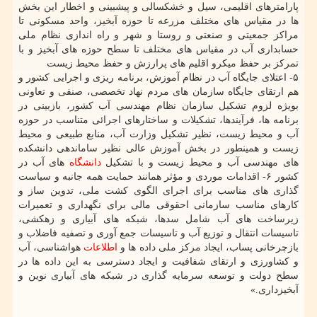
پارامترهای اقلیمی، سیل و خشکسالی و پیشبینی و اخطار این بخش
ها در مقیاس های مختلف مزرعه تا حوزه آبخیز، واحد مسکونی تا
مراکز جمعیتی و صنعتی و روستا و شهر و راه اندازی نظام ملی
حسابداری آب در مقیاس های مختلف تا سطح حوزه های آبخیز و با
تمرکز بر حفظ میکرو اقلیم های پرارزش و حفظ محیط زیست
۵- اعتلای جایگاه آب در نظام آموزش، برنامه ریزی و اجرایی کشور و
هم ارتقای جایگاه سازمان های مردم نهاد تخصصی، صنفی و تعاونی
بویژه لزوم تشکیل سازمان نظام مهندسی آب کشور، بازبینی در
برنامه ها، فرآیندها، تشکیلات و ساختارهای اجرائی متناسب در حوزه
آب و محیط زیست، نظیر تشکیل وزارت آب، منابع طبیعی و محیط
زیست و همینطور در بخش آموزش عالی نظیر ساماندهی دانشکده
های مهندسی آب و محیط زیست و با تشکیل
دانشگاه
های آب در
کشور ۶- اقدامات موردی و مؤثر همانند حمایت همه جانبه و سیاست
گذاری های مناسب برای اجرای الگوی کشت ملی، تدوین ساز و
کارهای مناسب سازمانی احقوقی مالی برای نگهداری و تعمیرات
زیرساخت های آب شامل سدها، شبکه های آبیاری و زهکشی،
تاسیسات انتقال و توزیع آب و تاسیسات جمع آوری و تصفیه فاضلاب و
بازچرخانی پساب، ایجاد مرکز ملی داده ها و
اطلاعات
هواشناسی، آب
و کشاورزی و ارتقای شفافیت و ایجاد دسترسی به این داده ها در
سطح دولت و توسعه سرمایه گذاری در شبکه های آبیاری نوین و
آبخیزداری.»