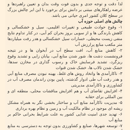
لذا دقت و توجه جدی و بدون فوت وقت بدان و تعیین راهبردها و
عرضه راهکارهای مبتنی بر دانش برای برخورد با این ابر چالش بزرگ
در سطح کلان کشور امری حیاتی می باشد.
چالش های اصلی حوزه آب
۱- وقوع حوادث طبیعی و تغییرات اقلیمی، سیل و خشکسالی و
کاهش بارندگی ها و از سویی بروز بحران کم آبی، در کنار تداوم نتایج
منفی زیست محیطی، خسارات سیل خشکسالی و هدر رفت میلیاردها
متر مکعب منابع پرارزش آب
۲- کاهش منابع آب، افت سطح آب در آبخوان ها و در نتیجه
فرونشست دشت ها، شور شدن منابع آبی، بیابان زایی و تشدید وقوع
ریزگرد، تشدید فرسایش خاک و رسوب گذاری در مخازن سدها،
خشک شدن تالاب ها، خشک شدن قنوات
۳- ناکارآمدی ها واتخاد روش های غلط، بهینه نبودن مصرف منابع آبی
و هدر رفت آب طی ادوار گذشته، پایین بودن راندمان مصرف آب در
کشاورزی و ناکارآمدی مدیریتی
۴- افزایش تقاضای آب و هم افزایش مناقشات محلی، منطقه ای و
بین المللی برای حقابه
۵- مدیریت ناکارآمد منابع آب و ساختار بخشی نگر به همراه مشکل
ریشه ای موجود در نظام مالکیت آب و زمین و نظام بهره برداری
۶- تهدید جدی امنیت غذایی کشور به علت شرایط بحرانی حاکم بر
منابع آب
۷- توسعه شهرها، صنایع و کشاورزی بدون توجه به دسترسی به منابع