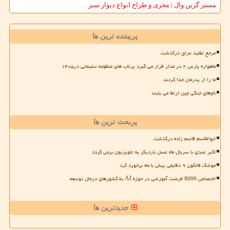
مستر گرین وال | مجری و طراح انواع دیوار سبز
پربیننده ترین ها
مرجع تقلید عراق درگذشت
ماهواره پارس ۲ در مدار قرار می گیرد پرتاب های منظومه سلیمانی در۱۴۰۵
ما را از پدرمان جدا کردند
ناوهای جنگی چین ارتقا می یابند
پربحث ترین ها
ابوالقاسم قاسم زاده درگذشت
اکبر عبدی با سریال ماه عسل باردیگر به تلویزیون برمی گردد
موشک فالکون ۹ دقایقی پیش با ماه برخورد کرد
اختصاص 5000 فرصت آموزشی در حوزه AI به کشورهای درحال توسعه
جدیدترین ها