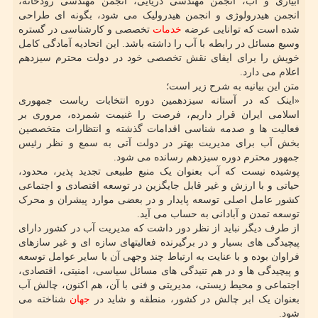
آبیاری و آب، انجمن مهندسی دریایی، انجمن مهندسی رودخانه،
انجمن هیدرولوژی و انجمن هیدرولیک می شود، بگونه ای طراحی
شده است که توانایی عرضه
خدمات
تخصصی و کارشناسی در گستره
وسیع مسائل در رابطه با آب را داشته باشد. این اتحادیه آمادگی کامل
خویش را برای ایفای نقش تخصصی خود در دولت محترم سیزدهم
اعلام می دارد.
متن این بیانیه به شرح زیر است؛
«اینک که در آستانه سیزدهمین دوره انتخابات ریاست جمهوری
اسلامی ایران قرار داریم، فرصت را غنیمت شمرده، مروری بر
فعالیت ها و صدمه شناسی اقدامات گذشته و انتظارات متخصصین
بخش آب برای مدیریت بهتر در دولت آتی به سمع و نظر رئیس
جمهور محترم دوره سیزدهم رسانده می شود.
پوشیده نیست که آب بعنوان یک منبع طبیعی تجدید پذیر، محدود،
حیاتی و با ارزش و غیر قابل جایگزین در توسعه اقتصادی و اجتماعی
کشور عامل اصلی توسعه پایدار و در بعضی موارد پیشران و محرک
توسعه تمدن و آبادانی به حساب می آید.
از طرف دیگر نباید از نظر دور داشت که مدیریت آب در کشور دارای
پیچیدگی های بسیار و در برگیرنده فعالیتهای سازه ای و غیر سازهای
فراوان بوده و با عنایت به ارتباط چند وجهی آن با سایر عوامل توسعه
و پیچیدگی ها و در هم تنیدگی های مسائل سیاسی، امنیتی، اقتصادی،
اجتماعی و محیط زیستی، مدیریتی و فنی با آن، هم اکنون، چالش آب
بعنوان یک ابر چالش در کشور، منطقه و شاید در
جهان
شناخته می
شود.