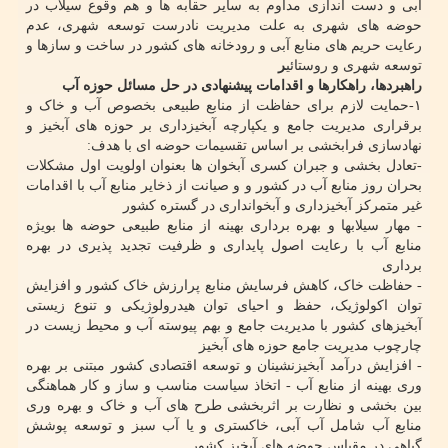
آبی و دست اندازی مداوم به سایر حقابه ها و هم وقوع سیلاب در
حوضه های شهری به علت مدیریت نادرست توسعه شهری، عدم
رعایت حریم های منابع آبی و رودخانه های کشور در ساخت و سازها و
توسعه شهری و روستائی
ر
راهبردها، راهکارها و اقدامات پیشنهادی در حل مسائل حوزه آب
۱-حمایت لازم برای حفاظت از منابع طبیعی بخصوص آب و خاک و
برقراری مدیریت جامع و یکپارچه آبخیزداری بر حوزه های آبخیز و
نهادسازی فرابخشی بر اساس تقسیمات حوضه ای با هدف:
-تعادل بخشی و جبران کسری آبخوان ها بعنوان اولویت اول مشکلات
بحران روز منابع آب در کشور و و صیانت از ذخایر منابع آب با اقدامات
غیر متمرکز آبخیزداری و آبخوانداری در گستره کشور
- مهار سیلابها و بهره برداری بهینه از منابع طبیعی حوضه ها بویژه
منابع آب با رعایت اصول پایداری و ظرفیت تجدید پذیری در بهره
برداری
- حفاظت خاک، کاهش فرسایش منابع پرارزش خاک کشور و افزایش
توان اکولوژیک، حفظ و احیای توان هیدرولوژیکی و تنوع زیستی
آبخیزهای کشور با مدیریت جامع و بهم پیوسته آب و محیط زیست در
چارچوب مدیریت جامع حوزه های آبخیز
- افزایش درآمد آبخیزنشینان و توسعه اقتصادی کشور مبتنی بر بهره
وری بهینه از منابع آب - اتخاذ سیاست مناسب و ساز و کار هماهنگی
بین بخشی و نظارت بر اثربخشی طرح های آب و خاک و بهره وری
منابع آب شامل آب آبی، خاکستری و یا آب سبز و توسعه پوشش
گیاهی در مقیاس حوضه های آبخیز کشور