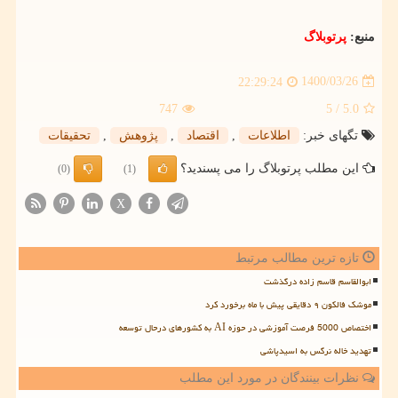
منبع:
پرتوبلاگ
1400/03/26
22:29:24
747
/ 5
5.0
تگهای خبر:
اطلاعات
,
اقتصاد
,
پژوهش
,
تحقیقات
این مطلب پرتوبلاگ را می پسندید؟
(0)
(1)
X
تازه ترین مطالب مرتبط
ابوالقاسم قاسم زاده درگذشت
موشک فالکون ۹ دقایقی پیش با ماه برخورد کرد
اختصاص 5000 فرصت آموزشی در حوزه AI به کشورهای درحال توسعه
تهدید خاله نرگس به اسیدپاشی
نظرات بینندگان در مورد این مطلب