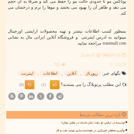
بوتاکس مو تا حدودی حالت مو را حفظ می کند و صرفا به ان حجم
می دهد و ظاهر آن را بهبود می بخشد و موها را نرم و درخشان می
کند.
بمنظور کسب اطلاعات بیشتر و تهیه محصولات ارایشی اورجینال
میتوانید به ادرس اینترنتی و فروشگاه آنلاین ایرانی مال به نشانی
iranimall.com
مراجعه نمایید.
1400/03/26
23:46:07
792
/ 5
5.0
تگهای خبر:
رپورتاژ
,
آنلاین
,
اطلاعات
,
اینترنت
این مطلب پرتوبلاگ را می پسندید؟
(0)
(1)
X
تازه ترین مطالب مرتبط
اودیسه در ایکس لو رفت ایلان ماسک در مقابل نولان!
نوآوری محققان امیرکبیر در هوشمندسازی تولید نفت و گاز