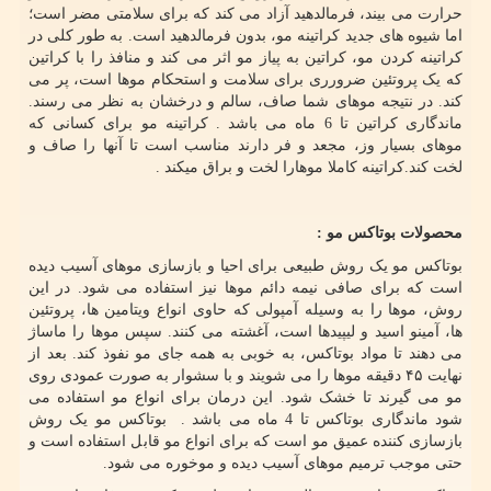
حرارت می بیند، فرمالدهید آزاد می کند که برای سلامتی مضر است؛
اما شیوه های جدید کراتینه مو، بدون فرمالدهید است. به طور کلی در
کراتینه کردن مو، کراتین به پیاز مو اثر می کند و منافذ را با کراتین
که یک پروتئین ضرورری برای سلامت و استحکام موها است، پر می
کند. در نتیجه موهای شما صاف، سالم و درخشان به نظر می رسند.
ماندگاری کراتین تا 6 ماه می باشد . کراتینه مو برای کسانی که
موهای بسیار وز، مجعد و فر دارند مناسب است تا آنها را صاف و
لخت کند.کراتینه کاملا موهارا لخت و براق میکند .
محصولات بوتاکس مو :
بوتاکس مو یک روش طبیعی برای احیا و بازسازی موهای آسیب دیده
است که برای صافی نیمه دائم موها نیز استفاده می شود. در این
روش، موها را به وسیله آمپولی که حاوی انواع ویتامین ها، پروتئین
ها، آمینو اسید و لیپیدها است، آغشته می کنند. سپس موها را ماساژ
می دهند تا مواد بوتاکس، به خوبی به همه جای مو نفوذ کند. بعد از
نهایت ۴۵ دقیقه موها را می شویند و با سشوار به صورت عمودی روی
مو می گیرند تا خشک شود. این درمان برای انواع مو استفاده می
شود ماندگاری بوتاکس تا 4 ماه می باشد . بوتاکس مو یک روش
بازسازی کننده عمیق مو است که برای انواع مو قابل استفاده است و
حتی موجب ترمیم موهای آسیب دیده و موخوره می شود.