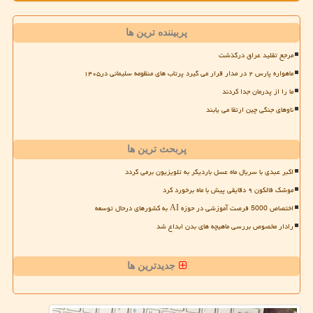
پربیننده ترین ها
مرجع تقلید عراق درگذشت
ماهواره پارس ۲ در مدار قرار می گیرد پرتاب های منظومه سلیمانی در۱۴۰۵
ما را از پدرمان جدا کردند
ناوهای جنگی چین ارتقا می یابند
پربحث ترین ها
اکبر عبدی با سریال ماه عسل باردیگر به تلویزیون برمی گردد
موشک فالکون ۹ دقایقی پیش با ماه برخورد کرد
اختصاص 5000 فرصت آموزشی در حوزه AI به کشورهای درحال توسعه
رادار مخصوص بررسی ماهیچه های بدن ابداع شد
جدیدترین ها