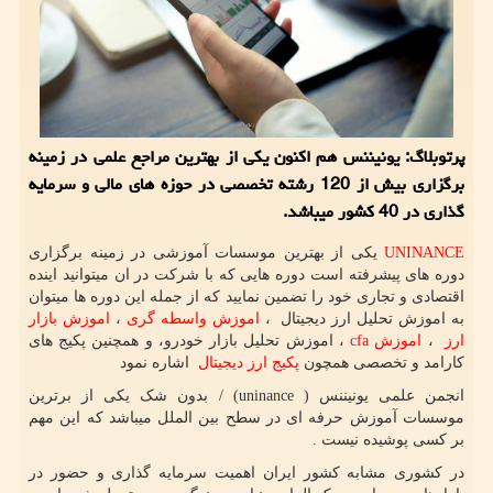
پرتوبلاگ: یونیننس هم اكنون یكی از بهترین مراجع علمی در زمینه
برگزاری بیش از 120 رشته تخصصی در حوزه های مالی و سرمایه
گذاری در 40 كشور میباشد.
UNINANCE
یکی از بهترین موسسات آموزشی در زمینه برگزاری
دوره های پیشرفته است دوره هایی که با شرکت در ان میتوانید اینده
اقتصادی و تجاری خود را تضمین نمایید که از جمله این دوره ها میتوان
به اموزش تحلیل ارز دیجیتال ،
اموزش واسطه گری
،
اموزش بازار
ارز
،
اموزش cfa
، اموزش تحلیل بازار خودرو، و همچنین پکیج های
کارامد و تخصصی همچون
پکیج ارز دیجیتال
اشاره نمود
انجمن علمی یونیننس (
(uninance
/ بدون شک یکی از برترین
موسسات آموزش حرفه ای در سطح بین الملل میباشد که این مهم
بر کسی پوشیده نیست .
در کشوری مشابه کشور ایران اهمیت سرمایه گذاری و حضور در