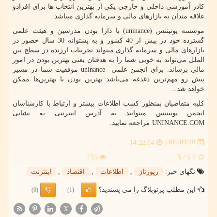
کادر آموزشی داخلی و خارجی یکی از بهترین انتخاب ها برای افرادو
علاقه مندان به بازارهای مالی و سرمایه گذاری میباشد .
موسسه یونیننس (
uninance
) با دارا بودن مدرسین و هیئت علمی
گسترده خود در بیش از 40 کشور و به پشتوانه 30 سال حضور در
بازارهای مالی و سرمایه گذاری میتواند تجربیات ارزنده در سطح بین
الملل می‌تواند به خوبی شما را به هدفتان یعنی بهترین بودن در امور
مالی برساند. برای انجمن علمی
uninance
موفقیت شما در مسیر
پیش رو مهم‌ترین دغدغه می‌باشد بهترین بودن با بهترین‌ها ممکن
خواهد شد...
کلیه متقاضیان بمنظور کسب اطلاعات بیشتر و ارتباط با کارشناسان
انجمن یونیننس میتوانید به آدرس اینترنتی به نشانی
UNINANCE.COM
مراجعه نمایید.
1400/03/28
14:22:04
733
/ 5
5.0
تگهای خبر:
رپورتاژ
,
اطلاعات
,
اقتصاد
,
اینترنت
این مطلب پرتوبلاگ را می پسندید؟
(0)
(1)
X