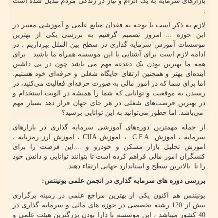
بازارهای سرمایه به یک الزام و نیاز در زندگی مردم تبدیل شده است
.
لازم به ذکر است با توجه به فقدان منابع علمی و آموزشی معتبر در
این حوزه ... امروز تصمیم گرفتیم به بررسی یکی از بهترین
موسسات آموزش سرمایه گذاری در سطح بین الملل بپردازیم . در
ادامه لازم است برای آشنایی با این موسسه همراه ما باشید . برای
همه ما بهترین بودن یک دغدغه مهم می باشد چون در پی داشتن
آینده‌ای بهتر و همچنین ارتقای جایگاه شغلی و حرفه‌ای خود هستیم.
اما برای شما که در امور مالی به صورت حرفه‌ای فعالیت می‌کنید، در
رسیدن به موقعیت و توانایی که شما را همیشه در الویت استخدام و
در بهترین فرصت‌های شغلی در هر جای جهان قرار دهد بسیار مهم
می‌باشد. اما چطور می‌توانید به این توانایی برسید؟
از جمله مهمترین دوره‌های آموزشی سرمایه گذاری در بازارهای
سرمایه ، اموزش
C.F.A
، اموزش
CIIA
، اموزش ارز رمزپایه ،
اموزش تحلیل بازار مسکن و خودرو و ....این فرصت را برای
کنشگران امور مالی فراهم کرده است تا بتوانند توانایی و دانش خود
را تا بالاترین سطح و استاندارد جهانی ارتقاء دهند.
بررسی دوره های سرمایه گذاری در انجمن علمی یونیننس:
یونیننس هم اکنون یکی از بهترین مراجع علمی در زمینه برگزاری
بیش از 120 رشته تخصصی در حوزه های مالی و سرمایه گذاری در
40 کشور میباشد ، این موسسه با دارا بودن بزرگترین هیئت علمی و