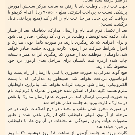
در نظر گرفته شده است.
جهت ثبت نام، داوطلب باید با رفتن به سایت مرکز سنجش آموزش
پزشکی نسبت به پرداخت اینترنتی مبلغ ۹۰۸۵۰۰ ریال اقدام کردهو با
دریافت کد پرداخت، مراحل ثبت نام را آغاز کند (مبلغ پرداختی قابل
برگشت نیست).
بعد از تکمیل فرم ثبت نام و ارسال مدارک، بلافاصله بعد از فشار
دادن دکمه ثبت توسط داوطلب، برای وی کد رهگیری صادر می شود
و برای افرادی که کد رهگیری دارند، در صورت کامل بودن مدارک و
احراز شرایط شرکت در آزمون، کارت ورودبه جلسه صادر خواهد
شد. داوطلبان موظفند بعد از صدور کد رهگیری آنرا به همراه نسخه
چاپ شده ازفرم ثبت نامشان برای مراحل بعدی آزمون نزد خود
محفوظ نگه دارند.
هیچ گونه مدرکی به صورت حضوری یا کتبی یا ارسال از راه پست ویا
اتوماسیون دریافت نخواهد شد. همینطور به مدارکی که با پست
الکترونیکی ارسال شود ترتیب اثرداده نخواهد شد. بنابراین، داوطلبان
ملزم هستند کلیه مدارک اسکن شده خویش را همراه با فرم ثبت نام
به صورت اینترنتی ارسال کنند. در صورت عدم ارسال مدارک یا نقص
در مدارک، کارت ورود به جلسه صادر نخواهد شد.
در صورت محرز شدن تقلب و تخلف در درج اطلاعات لازم، در هر
مرحله از آزمون قبولی داوطلب کان لم یکن تلقی شده و طبق
مصوبات هیأت بدوی رسیدگی به تخلفات در آزمون ها، با داوطلب
برخورد خواهد شد.
کارت ورود به جلسه آزمون از ساعت ۱۸ روز دوشنبه ۲۲ تا روز