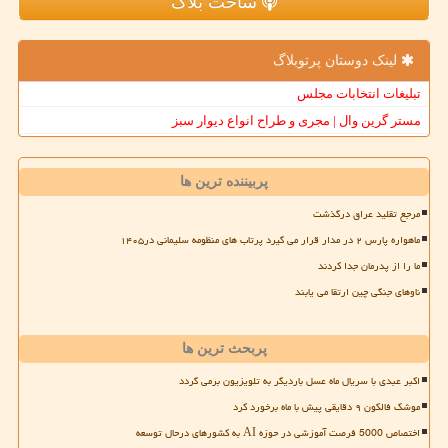
ساخت بلاگ
لینک دوستان پرتوبلاگ
تبلیغات انتخابات مجلس
مستر گرین وال | مجری و طراح انواع دیوار سبز
پربیننده ترین ها
مرجع تقلید عراق درگذشت
ماهواره پارس ۲ در مدار قرار می گیرد پرتاب های منظومه سلیمانی در۱۴۰۵
ما را از پدرمان جدا کردند
ناوهای جنگی چین ارتقا می یابند
پربحث ترین ها
اکبر عبدی با سریال ماه عسل باردیگر به تلویزیون برمی گردد
موشک فالکون ۹ دقایقی پیش با ماه برخورد کرد
اختصاص 5000 فرصت آموزشی در حوزه AI به کشورهای درحال توسعه