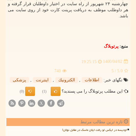
چهارشنبه ۲۴ شهریور از راه سایت در اختیار داوطلبان قرار گرفته و
هر داوطلب موظف به دریافت پرینت کارت خود از روی سایت می
باشد.
منبع:
پرتوبلاگ
1400/04/02
19:25:15
740
/ 5
5.0
تگهای خبر:
اطلاعات
,
الكترونیك
,
اینترنت
,
پزشكی
این مطلب پرتوبلاگ را می پسندید؟
(0)
(1)
X
تازه ترین مطالب مرتبط
اودیسه در ایکس لو رفت ایلان ماسک در مقابل نولان!