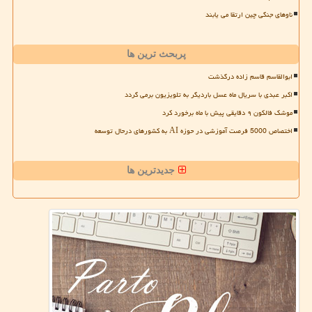
ناوهای جنگی چین ارتقا می یابند
پربحث ترین ها
ابوالقاسم قاسم زاده درگذشت
اکبر عبدی با سریال ماه عسل باردیگر به تلویزیون برمی گردد
موشک فالکون ۹ دقایقی پیش با ماه برخورد کرد
اختصاص 5000 فرصت آموزشی در حوزه AI به کشورهای درحال توسعه
جدیدترین ها