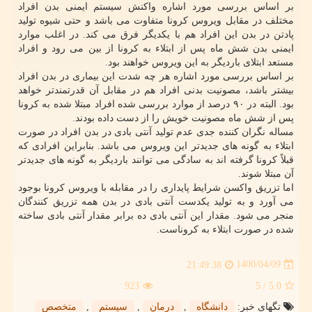
بر اساس بررسی مورد اشاره واکنش سیستم ایمنی بدن افراد
مختلف در مقابل ویروس کرونا متفاوت می باشد و حتی شیوه تولید
پادتن در بدن این افراد هم با یکدیگر فرق می کند. در اغلب موارد
ایمنی بدن شش ماه پس از ابتلاء به کرونا از بین می رود و افراد
مستعد ابتلای باردیگر به این ویروس خواهند بود.
بر اساس بررسی مورد اشاره هر چه شدت این بیماری در بدن افراد
بیشتر باشد، مصونیت بدنی افراد هم در مقابل آن قدرتمندتر خواهد
بود. البته در ۹۰ درصد از موارد بررسی شده افراد مبتلا شده به کرونا
پس از شش ماه مصونیت خویش را از دست داده بودند.
مساله نگران کننده جدی عدم تولید آنتی بادی در بدن افراد در صورت
ابتلاء به گونه های جدیدتر این ویروس می باشد. بنابراین افرادی که
قبلاً کرونا گرفته اند به سادگی می توانند باردیگر به گونه های جدیدتر
آن مبتلا شوند.
اما تزریق واکسن شرایط پایداری را در مقابله با ویروس کرونا بوجود
می آورد و به تولید یکدست آنتی بادی در بدن همه تزریق کنندگان
منجر می شود. مقدار این آنتی بادی ده برابر مقدار آنتی بادی ساخته
شده در صورت ابتلاء به کروناست.
1400/04/09
21:49:38
923
/ 5
5.0
تگهای خبر:
دانشگاه
,
درمان
,
سیستم
,
متخصص