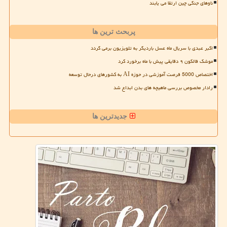
ناوهای جنگی چین ارتقا می یابند
پربحث ترین ها
اکبر عبدی با سریال ماه عسل باردیگر به تلویزیون برمی گردد
موشک فالکون ۹ دقایقی پیش با ماه برخورد کرد
اختصاص 5000 فرصت آموزشی در حوزه AI به کشورهای درحال توسعه
رادار مخصوص بررسی ماهیچه های بدن ابداع شد
جدیدترین ها