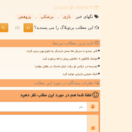
1400/04/10
22:44:06
تگهای خبر:
بازی
,
پزشكی
,
پژوهش
این مطلب پرتوبلاگ را می پسندید؟
(1)
تازه ترین مطالب مرتبط
اکبر عبدی با سریال ماه عسل باردیگر به تلویزیون برمی گردد
موشک فالکون ۹ دقایقی پیش با ماه برخورد کرد
اودیسه در ایکس لو رفت ایلان ماسک در مقابل نولان!
نایک دمپایی بازیابی تولید کرد
نظرات بینندگان در مورد این مطلب
لطفا شما هم
در مورد این مطلب
نظر دهید