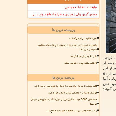
تبلیغات انتخابات مجلس
مستر گرین وال | مجری و طراح انواع دیوار سبز
پربیننده ترین ها
مرجع تقلید عراق درگذشت
ماهواره پارس ۲ در مدار قرار می گیرد پرتاب های منظومه
سلیمانی در۱۴۰۵
ما را از پدرمان جدا کردند
ان شرکت کردند.
ناوهای جنگی چین ارتقا می یابند
نندگان حس بویایی خودرا باتوجه به بهتر شدن و قدرتمندتر شدن آن در فواصل ۴ ماهه، درجه بندی کردند. در فاصله ۴ ماه، ۴۵ درصد از
یی آنها بعد از این
بازه زمانی احیا شده است. حدود ۲ درصد نیز اشاره کردند حس بویایی آنها هیچ تغییری نکرده است. در فاصله زمانی ۸ ماهه، ۹۶ درصد از ۵۱
پربحث ترین ها
مودند حس بویایی آنها
 با بهبود حس
اکبر عبدی با سریال ماه عسل باردیگر به تلویزیون برمی گردد
 گویند:
موشک فالکون ۹ دقایقی پیش با ماه برخورد کرد
اختصاص 5000 فرصت آموزشی در حوزه AI به کشورهای درحال
توسعه
رادار مخصوص بررسی ماهیچه های بدن ابداع شد