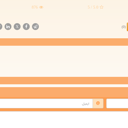
876
/ 5
5.0
X
(0)