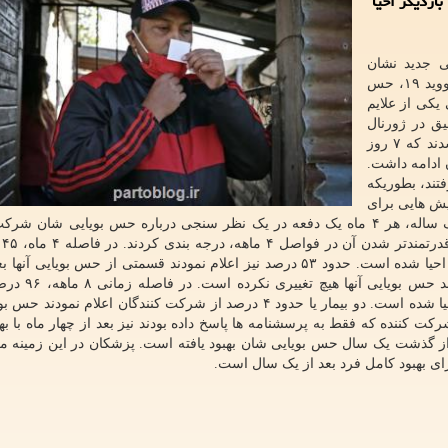
ید19 از بین رفته، باردیگر احیا
ی جدید نشان
میدهد احتمالاً یک سال طول می کشد تا بهبودیافتگان از کووید ۱۹، حس
 یکی از علایم
د. این تحقیق در ژورنال
پزشکی JAMA انتشار یافته و طی آن ۹۷ بیمار بررسی شدند که ۷ روز
ویایی شان ادامه داشت.
 گرفتند، بطوریکه
ش هایی برای
تأیید پاسخ هایشان انجام شد. گروه مذکور طی بازه ای یک ساله، هر ۴ ماه یک دفعه در یک نظر سنجی درباره حس بویایی ش
شرکت ک
۵۱ شرکت کننده اعلام نمودند حس بویایی آنها بطور کامل احیا شده است. حدود ۵۳ درصد نیز اعلام نمودند قسمتی از حس بویا
شرکت کننده اعلام نمودند حس بویایی شان بطور کامل احیا شده است. دو بیمار یا حدود ۴ درصد از شرکت کنندگان اعلام ن
 از یک سال کاهش یافته است. حدود ۲۸ درصد از ۴۶ شرکت کننده که فقط به پرسشنامه ها پاسخ داده بودند نیز بعد از چهار ماه
د از گذشت یک سال حس بویایی شان بهبود یافته است. پزشکان در این زمینه می