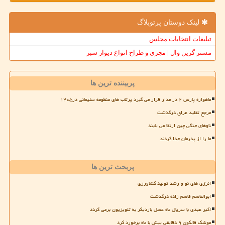
لینک دوستان پرتوبلاگ
تبلیغات انتخابات مجلس
مستر گرین وال | مجری و طراح انواع دیوار سبز
پربیننده ترین ها
ماهواره پارس ۲ در مدار قرار می گیرد پرتاب های منظومه سلیمانی در۱۴۰۵
مرجع تقلید عراق درگذشت
ناوهای جنگی چین ارتقا می یابند
ما را از پدرمان جدا کردند
پربحث ترین ها
انرژی های نو و رشد تولید کشاورزی
ابوالقاسم قاسم زاده درگذشت
اکبر عبدی با سریال ماه عسل باردیگر به تلویزیون برمی گردد
موشک فالکون ۹ دقایقی پیش با ماه برخورد کرد