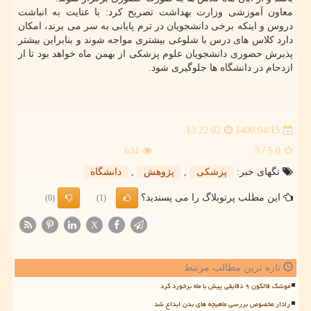
معاون آموزشی وزارت بهداشت تصریح کرد: با عنایت به انباشت
دروس و اینکه برخی دانشجویان در ترم پایانی به سر می برند، امکان
دارد کلاس های درس با شلوغی بیشتری مواجه شوند و بنابراین بیشتر
پذیرش حضوری دانشجویان علوم پزشکی از بهمن ماه خواهد بود تا از
ازدحام در دانشگاه ها جلوگیری شود.
1400/04/15
13:22:02
634
/ 5
5.0
تگهای خبر:
پزشكی
,
پژوهش
,
دانشگاه
این مطلب پرتوبلاگ را می پسندید؟
(0)
(1)
X
تازه ترین مطالب مرتبط
موشک فالکون ۹ دقایقی پیش با ماه برخورد کرد
رادار مخصوص بررسی ماهیچه های بدن ابداع شد