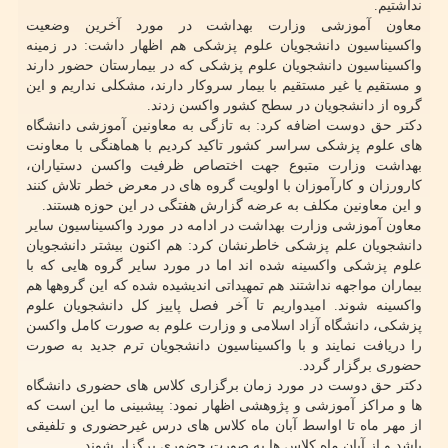
نداشتیم.
معاون آموزشی وزارت بهداشت در مورد آخرین وضعیت
واکسیناسیون دانشجویان علوم پزشکی هم اظهار داشت: در زمینه
واکسیناسیون دانشجویان علوم پزشکی که در بیمارستان حضور دارند
و مستقیم یا غیر مستقیم با بیمار سروکار دارند، مشکلی نداریم و این
گروه از دانشجویان در سطح کشور واکسن زدند.
دکتر حق دوست اضافه کرد: به تازگی به معاونین آموزشی دانشگاه
های علوم پزشکی سراسر کشور تاکید کردیم با هماهنگی با معاونت
بهداشت وزارت متبوع جهت اختصاص ظرفیت واکسن دستیاران،
کارورزان و کارآموزان با اولویت گروه های در معرض خطر تلاش کنند
و این معاونین مکلف به عرضه گزارش هفتگی در این حوزه هستند.
معاون آموزشی وزارت بهداشت در ادامه در مورد واکسیناسیون سایر
دانشجویان علم پزشکی خاطرنشان کرد: هم اکنون بیشتر دانشجویان
علوم پزشکی واکسینه شده اند اما در مورد سایر گروه هایی که با
بیماران مواجهه نداشتند هم تمهیداتی اندیشیده شده که این گروهها هم
واکسینه شوند. امیدواریم تا آخر فصل پاییز کل دانشجویان علوم
پزشکی، دانشگاه آزاد اسلامی و وزارت علوم به صورت کامل واکسن
را دریافت نمایند و با واکسیناسیون دانشجویان ترم جدید به صورت
حضوری برگزار گردد.
دکتر حق دوست در مورد زمان برگزاری کلاس های حضوری دانشگاه
ها و مراکز آموزشی و پژوهشی اظهار نمود: پیشبینی ما این است که
از مهر ماه تا اواسط آبان ماه کلاس های درس غیرحضوری و تلفیقی
باشد و از آبان ماه کلاس ها به صورت حضوری برگزار شوند.