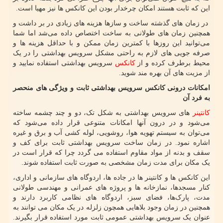
این که ثابت هستند امکان چرخدار بودن این کانکس ها نیز مهیا است.
در زمان های گذشته ساخت و سازها هزینه های زیادی در بر داشت و
همچنین زمان های طولانی به ساخت اختصاص داده می‌شد اما شما
می‌توانید این روزها با کمترین زمان ممکن و با حداقل هزینه ها و
صرفه جویی های لازم به راحتی مشکل سرویس بهداشتی را در یک
محیط برطرف کرده و از
کانکس
سرویس بهداشتی استفاده نمایید و
از مزیت های آن بهره مند شوید.
امکانات درونی کانکس سرویس بهداشتی ثابت و ویژگی های منحصر
به فرد آن
کانتینر
های سرویس بهداشتی به شکل تک، دو و چند چشمه ساخته
می‌شود و در درون آنها امکانات متنوعی قرار داده می‌شود که
می‌توان به سیستم تهویه هوا، روشویی، لوله کشی آب و برق و غیره
اشاره نمود. در زمان ساخت سرویس بهداشتی ثابت برای کف و
سقف و بدنه از مواد مقاوم استفاده می گردد چرا که قرار است در
یک مکان برای مدت زمان مشخصی به صورت ثابت استفاده شوند.
این کانکس ها و کانتینر ها در جاده ها، اردوگاه های سازمانی و اداری،
کنار مسجدها، نمازخانه ها و پروژه های عمرانی و مهندسی طولانی
مدت، پارک‌ها، فضای سبز، اردوگاه های نظامی کاربرد دارند و
همچنین در زمان وجود بلاهایی همچون زلزله در یک مکان می توانند به
عنوان یک سرویس بهداشتی عمومی ثابت مورد استفاده قرار بگیرند.