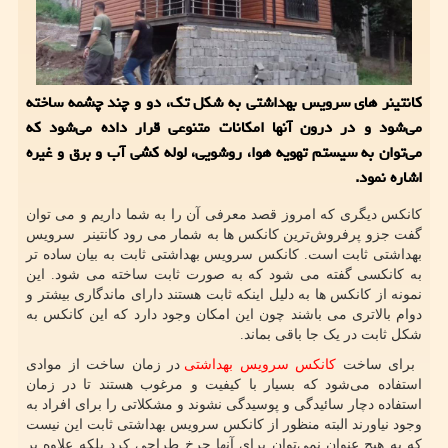
كانتینر های سرویس بهداشتی به شكل تك، دو و چند چشمه ساخته
می‌شود و در درون آنها امكانات متنوعی قرار داده می‌شود كه
می‌توان به سیستم تهویه هوا، روشویی، لوله كشی آب و برق و غیره
اشاره نمود.
کانکس دیگری که امروز قصد معرفی آن را به شما داریم و می توان
گفت جزو پرفروش‌ترین کانکس ها به شمار می رود کانتینر سرویس
بهداشتی ثابت است. کانکس سرویس بهداشتی ثابت به بیان ساده تر
به کانکسی گفته می شود که به صورت ثابت ساخته می شود. این
نمونه از کانکس ها به دلیل اینکه ثابت هستند دارای ماندگاری بیشتر و
دوام بالاتری می باشند چون این امکان وجود دارد که این کانکس به
شکل ثابت در یک جا باقی بماند.
برای ساخت
کانکس سرویس بهداشتی
در زمان ساخت از موادی
استفاده می‌شود که بسیار با کیفیت و مرغوب هستند تا در زمان
استفاده دچار سائیدگی و پوسیدگی نشوند و مشکلاتی را برای افراد به
وجود نیاورند البته منظور از کانکس سرویس بهداشتی ثابت این نیست
که به هیچ عنوان نمی‌توان برای آنها چرخ طراحی کرد بلکه علاوه بر