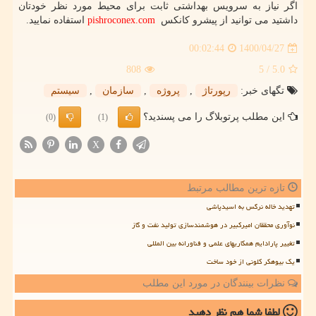
اگر نیاز به سرویس بهداشتی ثابت برای محیط مورد نظر خودتان
داشتید می توانید از پیشرو کانکس
pishroconex.com
استفاده نمایید.
1400/04/27
00:02:44
808
/ 5
5.0
تگهای خبر:
رپورتاژ
,
پروژه
,
سازمان
,
سیستم
این مطلب پرتوبلاگ را می پسندید؟
(0)
(1)
X
تازه ترین مطالب مرتبط
تهدید خاله نرگس به اسیدپاشی
نوآوری محققان امیرکبیر در هوشمندسازی تولید نفت و گاز
تغییر پارادایم همکاریهای علمی و فناورانه بین المللی
یک بیوهکر کلونی از خود ساخت
نظرات بینندگان در مورد این مطلب
لطفا شما هم
نظر دهید