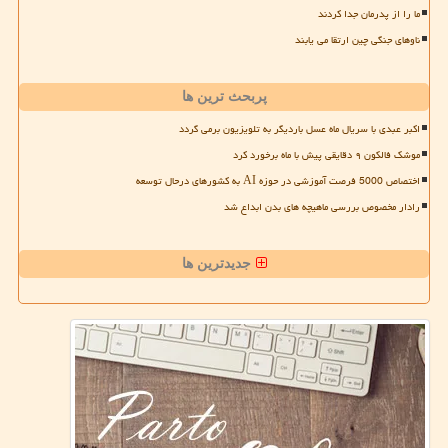
ما را از پدرمان جدا کردند
ناوهای جنگی چین ارتقا می یابند
پربحث ترین ها
اکبر عبدی با سریال ماه عسل باردیگر به تلویزیون برمی گردد
موشک فالکون ۹ دقایقی پیش با ماه برخورد کرد
اختصاص 5000 فرصت آموزشی در حوزه AI به کشورهای درحال توسعه
رادار مخصوص بررسی ماهیچه های بدن ابداع شد
جدیدترین ها