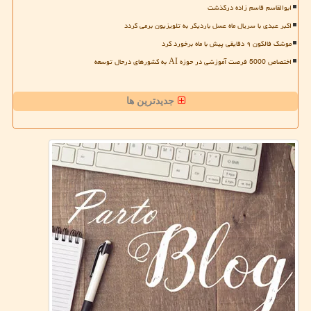
ابوالقاسم قاسم زاده درگذشت
اکبر عبدی با سریال ماه عسل باردیگر به تلویزیون برمی گردد
موشک فالکون ۹ دقایقی پیش با ماه برخورد کرد
اختصاص 5000 فرصت آموزشی در حوزه AI به کشورهای درحال توسعه
جدیدترین ها