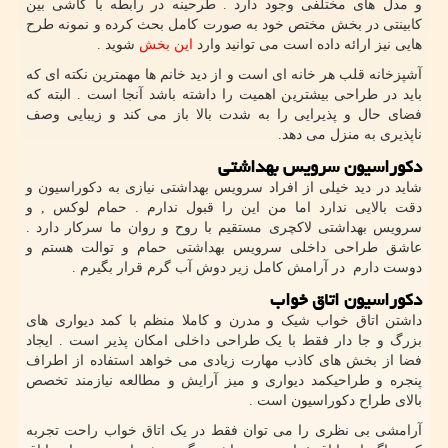
و مدل های مختلفی وجود دارد . طرحینه در رابطه با کاشی بین
کابینتی در بخش مختص خود به صورت کامل بحث کرده و نمونه طرح
هایی نیز ارائه داده است می توانید وارد
این بخش
شوید .
آشپزخانه قلب هر خانه ای است و از دید خانم ها مهمترین نکته ای که
باید در طراحی بیشترین اهمیت را داشته باشد آنجا است . البته که
فضای حال و پذیرایی را به شدت بالا باز می کند و زیبایی وصف
ناپذیری به منزل می دهد.
دکوراسیون سرویس بهداشتی
شاید در دید خیلی از افراد سرویس بهداشتی نیازی به دکوراسیون و
دقت بالایی ندارد اما من این را قبول ندارم . حمام لوکس , و
سرویس بهداشتی لاکچری مستقیم با روح و روان ما سرکار دارد .
عاشق طراحی داخلی سرویس بهداشتی حمام و توالت هستم و
دوست دارم در آرامش کامل زیر دوش آب گرم قرار بگیرم .
دکوراسیون اتاق خواب
داشتن اتاق خواب شیک و مدرن و کاملا منظم با کمد دیواری های
بزرگ و جا دار فقط با یک طراحی داخلی امکان پذیر است . ایجاد
فضا از بخش های کاذب مهارت زیادی می خواهد استفاده از اطراف
پنجره و طراحیکمد دیواری و میز آرایش و مطالعه نیازمند تخصص
بالای طراح دکوراسیون است .
آرامشی بی نظری را می توان فقط در یک اتاق خواب راحت تجربه