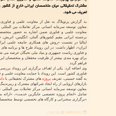
مشترک تحقیقاتی میان متخصصان ایرانی خارج از کشور و
تعریف می شود.
به گزارش پرتوبلاگ به نقل از معاونت علمی و فناوری
معاون توسعه سرمایه انسانی مرکز تعاملات بین المللی 
معاونت علمی و فناوری ضمن اشاره به حضور متخصصا
برجسته ایرانی مقیم کشورهای آلمان، انگلیس، اتریش، فن
ایتالیا در نشست «روش های همکاری جامعه علمی ایرانی 
ایران»، اظهار داشت: در این رویداد طرح ها و برنامه های
و فناوری ریاست جمهوری و بنیاد ملی نخبگان عرضه می شود
برای بهره مندی بیشتر از ظرفیت محققان و متخصصان ایران
فراهم گردد.
وی اضافه کرد: یکی از اهداف برگزاری این رویداد بررسی
فناوری کشور است. این رویداد با حمایت معاونت علمی و فن
به گفته حسینی، تعریف
پروژه
های مشترک تحقیقاتی با
دان
بازارهای اروپایی از راه ایجاد شرکتهای مشترک و ریبرندینگ
معاون توسعه سرمایه انسانی مرکز تعاملات بین المللی ع
شامل «انجام پروژه تحصصی جایگزین خدمت»، «ارائه مشا
«برگزاری سخنرانی و کارگاه های تخصصی توسط متخصصان و 
1400/04/31
23:01:43