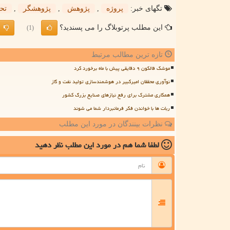
تگهای خبر:
پروژه
,
پژوهش
,
پژوهشگر
,
تح
این مطلب پرتوبلاگ را می پسندید؟
(1)
تازه ترین مطالب مرتبط
موشک فالکون ۹ دقایقی پیش با ماه برخورد کرد
نوآوری محققان امیرکبیر در هوشمندسازی تولید نفت و گاز
همکاری مشترک برای رفع نیازهای صنایع بزرگ کشور
ربات ها با خواندن فکر فرمانبردار شما می شوند
نظرات بینندگان در مورد این مطلب
لطفا شما هم
در مورد این مطلب
نظر دهید