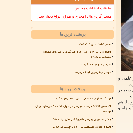
تبلیغات انتخابات مجلس
مستر گرین وال | مجری و طراح انواع دیوار سبز
پربیننده ترین ها
مرجع تقلید عراق درگذشت
ماهواره پارس ۲ در مدار قرار می گیرد پرتاب های منظومه
سلیمانی در۱۴۰۵
ما را از پدرمان جدا کردند
ناوهای جنگی چین ارتقا می یابند
 علمی و
د.
پربحث ترین ها
 شده در
ت.
موشک فالکون ۹ دقایقی پیش با ماه برخورد کرد
یداد هم
اختصاص 5000 فرصت آموزشی در حوزه AI به کشورهای درحال
ه ها» و
توسعه
رادار مخصوص بررسی ماهیچه های بدن ابداع شد
محتوای هوش مصنوعی در اروپا برچسب می خورد