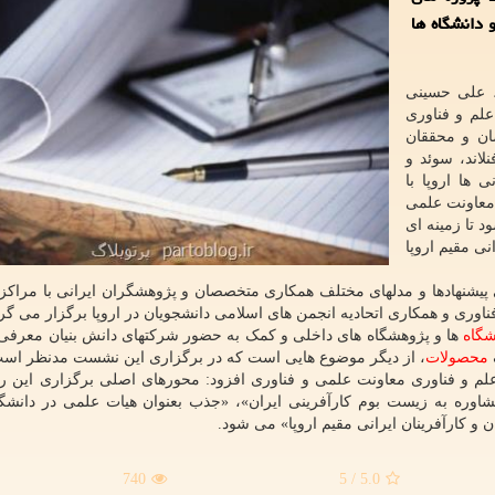
 دانشگاه ها
، علی حسینی
علم و فناوری
ن و محققان
لاند، سوئد و
ها اروپا با
 معاونت علمی
 تا زمینه ای
ی مقیم اروپا
 پیشنهادها و مدلهای مختلف همکاری متخصصان و پژوهشگران ایرانی با مراکز
اوری و همکاری اتحادیه انجمن های اسلامی دانشجویان در اروپا برگزار می گرد
شگاه
ها و پژوهشگاه های داخلی و کمک به حضور شرکتهای دانش بنیان معرفی
محصولات
، از دیگر موضوع هایی است که در برگزاری این نشست مدنظر اس
لم و فناوری معاونت علمی و فناوری افزود: محورهای اصلی برگزاری این رو
وره به زیست بوم کارآفرینی ایران»، «جذب بعنوان هیات علمی در دانشگا
کارآفرینان ایرانی مقیم اروپا» می شود.
740
/ 5
5.0