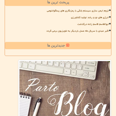
پربحث ترین ها
لزوم ایمن سازی سیستم بانکی با رمزنگاری های پساکوانتومی
انرژی های نو و رشد تولید کشاورزی
ابوالقاسم قاسم زاده درگذشت
اکبر عبدی با سریال ماه عسل باردیگر به تلویزیون برمی گردد
جدیدترین ها