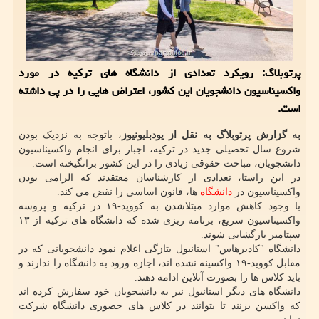
پرتوبلاگ: رویکرد تعدادی از دانشگاه های ترکیه در مورد
واکسیناسیون دانشجویان این کشور، اعتراض هایی را در پی داشته
است.
به گزارش پرتوبلاگ به نقل از یودبلیونیوز
، باتوجه به نزدیک بودن
شروع سال تحصیلی جدید در ترکیه، اجبار برای انجام واکسیناسیون
دانشجویان، مباحث حقوقی زیادی را در این کشور برانگیخته است.
در این راستا، تعدادی از کارشناسان معتقدند که الزامی بودن
واکسیناسیون در
دانشگاه
ها، قانون اساسی را نقض می کند.
با وجود کاهش موارد مبتلاشدن به کووید-۱۹ در ترکیه و پروسه
واکسیناسیون سریع، برنامه ریزی شده که دانشگاه های ترکیه از ۱۳
سپتامبر بازگشایی شوند.
دانشگاه "کادیرهاس" استانبول بتازگی اعلام نمود دانشجویانی که در
مقابل کووید-۱۹ واکسینه نشده اند، اجازه ورود به دانشگاه را ندارند و
باید کلاس ها را بصورت آنلاین ادامه دهند.
دانشگاه های دیگر استانبول نیز به دانشجویان خود سفارش کرده اند
که واکسن بزنند تا بتوانند در کلاس های حضوری دانشگاه شرکت