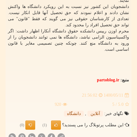
نمایند.
دانشجویان این کشور نیز نسبت به این رویکرد دانشگاه ها واکنش
نشان دادند و اعلام نمودند که حق تحصیل آنها قابل انکار نیست.
تعدادی از کارشناسان حقوقی نیز می گویند که فقط "قانون" می
تواند حق تحصیل افراد را محدود کند.
محرم اوزن رییس دانشکده حقوق دانشگاه آنکارا اظهار داشت: اگر
واکسیناسیون الزامی نباشد، دانشگاه ها نمی توانند دانشجویان را از
ورود به دانشگاه منع کنند. چونکه چنین تصمیمی مغایر با قانون
اساسی است.
منبع:
partoblog.ir
1400/05/11
21:56:02
920
/ 5
5.0
تگهای خبر:
آنلاین
,
دانشگاه
این مطلب پرتوبلاگ را می پسندید؟
(0)
(1)