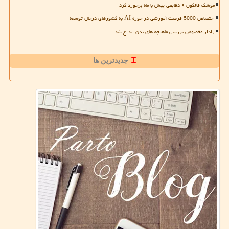
موشک فالکون ۹ دقایقی پیش با ماه برخورد کرد
اختصاص 5000 فرصت آموزشی در حوزه AI به کشورهای درحال توسعه
رادار مخصوص بررسی ماهیچه های بدن ابداع شد
جدیدترین ها