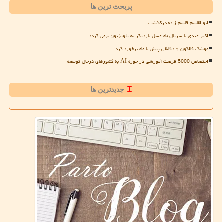
پربحث ترین ها
ابوالقاسم قاسم زاده درگذشت
اکبر عبدی با سریال ماه عسل باردیگر به تلویزیون برمی گردد
موشک فالکون ۹ دقایقی پیش با ماه برخورد کرد
اختصاص 5000 فرصت آموزشی در حوزه AI به کشورهای درحال توسعه
جدیدترین ها