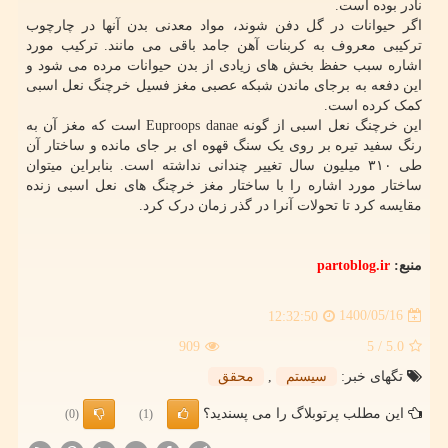
نادر بوده است.
اگر حیوانات در گل دفن شوند، مواد معدنی بدن آنها در چارچوب
ترکیبی معروف به کربنات آهن جامد باقی می مانند. ترکیب مورد
اشاره سبب حفظ بخش های زیادی از بدن حیوانات مرده می شود و
این دفعه به برجای ماندن شبکه عصبی مغز فسیل خرچنگ نعل اسبی
کمک کرده است.
این خرچنگ نعل اسبی از گونه Euproops danae است که مغز آن به
رنگ سفید تیره بر روی یک سنگ قهوه ای بر جای مانده و ساختار آن
طی ۳۱۰ میلیون سال تغییر چندانی نداشته است. بنابراین میتوان
ساختار مورد اشاره را با ساختار مغز خرچنگ های نعل اسبی زنده
مقایسه کرد تا تحولات آنرا در گذر زمان درک کرد.
منبع:
partoblog.ir
1400/05/16
12:32:50
909
/ 5
5.0
تگهای خبر:
سیستم
,
محقق
این مطلب پرتوبلاگ را می پسندید؟
(0)
(1)