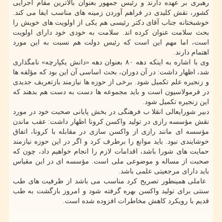
رهبری بر عهده دارند و رئیس جمهور بعنوان بالاترین مقام اجرایی
کشور، نقش کلیدی در فراهم آوردن زمینه های مناسب ایفا می کند.
خوشبختانه جناب آقای دکتر رئیسی هم یکی از اولویت های خویش را
بحث سلامت عنوان کرده اند. سلامت به خودی خود دارای اولویت
است، اما مهم این است که رئیس دولت هم نسبت به این مورد
اهتمام دارند.
وی با اشاره به اینکه دهه ۸۰ بعنوان دهه «دانش یکپارچه» نامگذاری
شد، اظهار داشت: در آن دوران، بحث اساسی آن این بود که مؤلفه ها
و زنجیره علم تکمیل شود. برخی از حوزه ها نیازمند بازتعریف جدیدی
در فرمولاسیون است و باید مجموعه ها دست به دست هم بدهند که
این زنجیره تکمیل شود.
دبیر شورایعالی انقلا ب فرهنگی در بخش پایانی صحبت خود در مورد
نقش مؤسسه رازی در تولید واکسن کرونا اظهار داشت: عقب ماندن
مؤسسه ای مانند رازی از واکسن سازی در مقابله با کرونا، اتفاق
خوشایندی نبود. باید موانع را برطرف کرد و اگر در این حوزه نیازمند
حمایت های شورا باشد، اقدامات لازم را انجام خواهیم داد، چون که
صحبت از مساله و موضوعی ملی است. مؤسسه ای در این مقیاس
باید دارای مرجعیتی علمی باشد.
 عاملی همینطور تصریح کرد مناسب می باشد از ظرفیت های طب
سنتی برای تولید واکسن بهره گرفته شود و امروز بازگشت به طب
قدیم با رویکرد کاهش مخاطرات افزوده شده است.