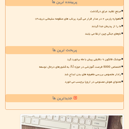
پربیننده ترین ها
مرجع تقلید عراق درگذشت
ماهواره پارس ۲ در مدار قرار می گیرد پرتاب های منظومه سلیمانی در۱۴۰۵
ما را از پدرمان جدا کردند
ناوهای جنگی چین ارتقا می یابند
پربحث ترین ها
موشک فالکون ۹ دقایقی پیش با ماه برخورد کرد
اختصاص 5000 فرصت آموزشی در حوزه AI به کشورهای درحال توسعه
رادار مخصوص بررسی ماهیچه های بدن ابداع شد
محتوای هوش مصنوعی در اروپا برچسب می خورد
جدیدترین ها