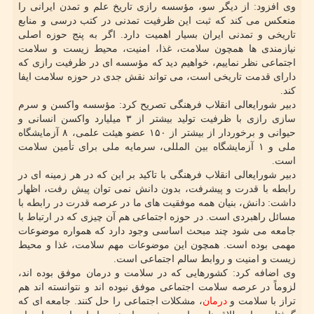
وی افزود: از دیگر سو، مؤسسه رازی تاریخ علم و تمدن ایرانی را
منعکس می کند که ثبت این ظرفیت تمدنی در کتب درسی و منابع
تاریخی و تمدنی ایران بسیار اهمیت دارد. اگر به پنج حوزه اصلی
نیازمندی ها همچون سلامت، غذا، امنیت، محیط زیست و سلامت
اجتماعی نظر نماییم، خواهیم دید که مؤسسه ای در ظرفیت رازی که
دارای قدمت تاریخی است، می تواند نقش جدی در حوزه سلامت ایفا
کند.
دبیر شورایعالی انقلاب فرهنگی تصریح کرد: مؤسسه واکسن و سرم
سازی رازی با ظرفیت تولید بیشتر از ۳ میلیارد واکسن انسانی و
حیوانی و برخوردار از بیشتر از ۱۵۰ عضو هیئت علمی، ۸ آزمایشگاه
ملی و ۱ آزمایشگاه بین المللی، سرمایه ملی برای تأمین سلامت
است.
دبیر شورایعالی انقلاب فرهنگی با تاکید بر این که در هر زمینه ای در
رابطه با قدرت و پیشرفت، بدون دانش نمی توان پیش رفت، اظهار
داشت: دانش، بنیان همه موفقیت های ما در عرصه قدرت در رابطه با
مسائل راهبردی است. در حوزه اجتماعی هم آن چیزی که در ارتباط با
جامعه می شود چند مبحث اساسی وجود دارد که همواره موضوعات
مهمی بوده است. همچون این موضوعات مهم سلامت، غذا و محیط
زیست و امنیت و روابط سالم اجتماعی است.
وی اضافه کرد: کشورهایی که در سلامت و درمان موفق بوده اند،
لزوماً در عرصه سلامت اجتماعی موفق نبوده اند و نتوانسته اند هم
تراز با سلامت و
درمان
، مشکلات اجتماعی را حل کنند. جامعه ای که