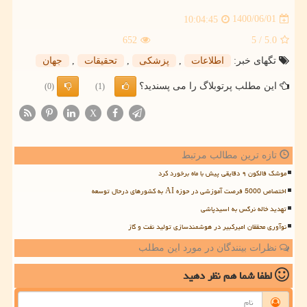
1400/06/01
10:04:45
652
/ 5
5.0
تگهای خبر:
اطلاعات
,
پزشكی
,
تحقیقات
,
جهان
این مطلب پرتوبلاگ را می پسندید؟
(0)
(1)
X
تازه ترین مطالب مرتبط
موشک فالکون ۹ دقایقی پیش با ماه برخورد کرد
اختصاص 5000 فرصت آموزشی در حوزه AI به کشورهای درحال توسعه
تهدید خاله نرگس به اسیدپاشی
نوآوری محققان امیرکبیر در هوشمندسازی تولید نفت و گاز
نظرات بینندگان در مورد این مطلب
لطفا شما هم
نظر دهید