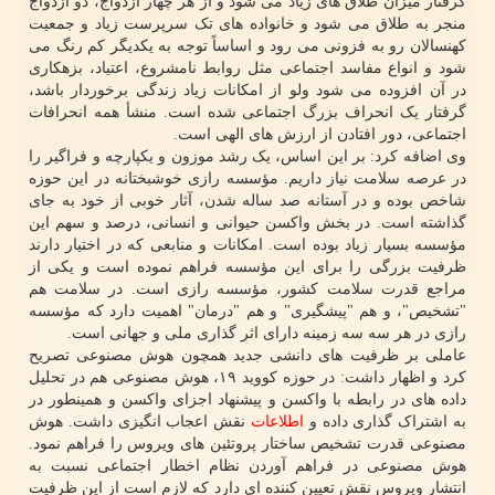
گرفتار میزان طلاق های زیاد می شود و از هر چهار ازدواج، دو ازدواج
منجر به طلاق می شود و خانواده های تک سرپرست زیاد و جمعیت
کهنسالان رو به فزونی می رود و اساساً توجه به یکدیگر کم رنگ می
شود و انواع مفاسد اجتماعی مثل روابط نامشروع، اعتیاد، بزهکاری
در آن افزوده می شود ولو از امکانات زیاد زندگی برخوردار باشد،
گرفتار یک انحراف بزرگ اجتماعی شده است. منشأ همه انحرافات
اجتماعی، دور افتادن از ارزش های الهی است.
وی اضافه کرد: بر این اساس، یک رشد موزون و یکپارچه و فراگیر را
در عرصه سلامت نیاز داریم. مؤسسه رازی خوشبختانه در این حوزه
شاخص بوده و در آستانه صد ساله شدن، آثار خوبی از خود به جای
گذاشته است. در بخش واکسن حیوانی و انسانی، درصد و سهم این
مؤسسه بسیار زیاد بوده است. امکانات و منابعی که در اختیار دارند
ظرفیت بزرگی را برای این مؤسسه فراهم نموده است و یکی از
مراجع قدرت سلامت کشور، مؤسسه رازی است. در سلامت هم
"تشخیص"، و هم "پیشگیری" و هم "درمان" اهمیت دارد که مؤسسه
رازی در هر سه سه زمینه دارای اثر گذاری ملی و جهانی است.
عاملی بر ظرفیت های دانشی جدید همچون هوش مصنوعی تصریح
کرد و اظهار داشت: در حوزه کووید ۱۹، هوش مصنوعی هم در تحلیل
داده های در رابطه با واکسن و پیشنهاد اجزای واکسن و همینطور در
به اشتراک گذاری داده و
اطلاعات
نقش اعجاب انگیزی داشت. هوش
مصنوعی قدرت تشخیص ساختار پروتئین های ویروس را فراهم نمود.
هوش مصنوعی در فراهم آوردن نظام اخطار اجتماعی نسبت به
انتشار ویروس نقش تعیین کننده ای دارد که لازم است از این ظرفیت