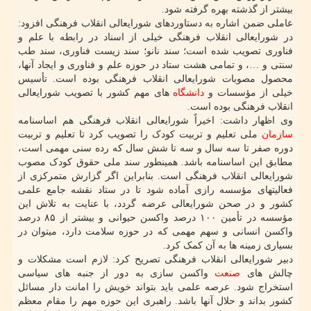
بیشتر از گذشته بهره گرفته شود.
عاملی ضمن اشاره به دستاوردهای شورایعالی انقلاب فرهنگی افزود:
در شورایعالی انقلاب فرهنگی خیلی از اسناد در رابطه با علم و
فناوری تصویب شده است؛ سند نانو؛ سند زیست فناوری، سند طب
سنتی و …، و تمامی هشت ستاد در حوزه علم و فناوری و ایجاد آنها،
محصول مصوبات شورایعالی انقلاب فرهنگی بوده است. تأسیس
خیلی از مؤسسات و
دانشگاه
های مهم کشور با تصویب شورایعالی
انقلاب فرهنگی بوده است.
وی اظهار داشت: اخیراً شورایعالی انقلاب فرهنگی هم اساسنامه
سازمان
ملی تعلیم و تربیت کودک را تصویب کرد تا تعلیم و تربیت
دوره صفر تا سه سال و سه تا شش سال که رده سنی مهمی است،
مطابق این اساسنامه باشد. همینطور سند ملی حقوق کودک مصوب
شورایعالی انقلاب فرهنگی است. بنابراین اگر گزارش متمرکزی از
فعالیتهای مؤسسه رازی آماده شود تا در ستاد نقشه جامع علمی
کشور و در صحن شورایعالی عرضه گردد، با عنایت به تلاش این
مؤسسه در تأمین ۱۰۰ درصد واکسن حیوانی و بیشتر از ۸۵ درصد
واکسن انسانی و سهم مهمی که در حوزه سلامت دارد، میتوان در
بسیاری زمینه ها به آن کمک کرد.
دبیر شورایعالی انقلاب فرهنگی تصریح کرد: لازم است مشکلات و
چالش های
صنعت
واکسن سازی به دور از جنبه های سیاسی
استخراج شود. عرصه علمی باید بتواند خویش را امانت دار مسائل
کشور بداند و حلال آنها باشد. راهبری این حوزه مهم را مقام معظم