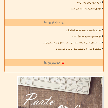
ما را از پدرمان جدا کردند
ناوهای جنگی چین ارتقا می یابند
پربحث ترین ها
انرژی های نو و رشد تولید کشاورزی
ابوالقاسم قاسم زاده درگذشت
اکبر عبدی با سریال ماه عسل باردیگر به تلویزیون برمی گردد
موشک فالکون ۹ دقایقی پیش با ماه برخورد کرد
جدیدترین ها