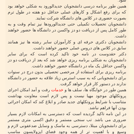
شود.
همین طور برنامه درسی دانشجویان جدیدالورود به شکلی خواهد بود
که برای رفع اشکال و کارهای عملی حداقل دو هفته در طول ترم
بصورت حضوری در کلاس های دانشگاه شرکت نمایند.
دانشجویان تحصیلات تکمیلی حتی جدیدالورودها نیز تمام وقت و به
طور کامل پس از دریافت دو دز واکسن در دانشگاه ها حضور خواهند
داشت.
دانشجویان دکتری حرفه ای و کارآموزان سایر رشته ها نیز همانند
سابق در کلاس های دروس عملی حضور خواهند داشت.
دکتر حقدوست در نامه خود تاکید کرده است که برای سایر
دانشجویان به شکلی برنامه ریزی خواهد شد که بعد از دریافت دو دز
واکسن حداقل یک ماه در دانشگاه حضور خواهند داشت.
برنامه ریزی برای استفاده از مرخصی تحصیلی بدون درج در سنوات
برای دانشجویانی که به سبب استرس زیاد علاقه به حضور در دانشگاه
ندارند در دستور کار قرار خواهد گرفت.
همین طور در خوابگاه ها، سلف ها و
خدمات
رفت و آمد امکان اجرای
پروتکلهای موجود مهیا نیست و پس لازم است معاونت بهداشت
متناسب با شرایط پروتکلهای جدید صادر و ابلاغ کند که امکان اجرائی
بودن آنها فراهم نباشد.
در این نامه تاکید گردیده است که دسترسی به امکانات لازم بسیار
ضروری می باشد. تب سنجی مستمر و دقیق اکسی متری مستمر
برای دانشجویان مبتلا، دسترسی به ماسک و وسایل ضدعفونی لازم و
وسیع و با اهمیت تر از همه وجود فضای ایزولایسون مناسب