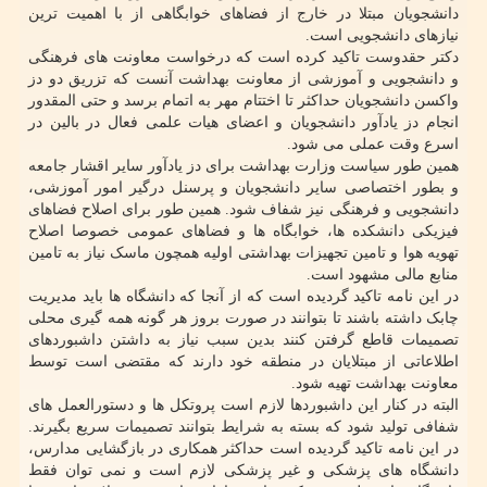
دانشجویان مبتلا در خارج از فضاهای خوابگاهی از با اهمیت ترین
نیازهای دانشجویی است.
دکتر حقدوست تاکید کرده است که درخواست معاونت های فرهنگی
و دانشجویی و آموزشی از معاونت بهداشت آنست که تزریق دو دز
واکسن دانشجویان حداکثر تا اختتام مهر به اتمام برسد و حتی المقدور
انجام دز یادآور دانشجویان و اعضای هیات علمی فعال در بالین در
اسرع وقت عملی می شود.
همین طور سیاست وزارت بهداشت برای دز یادآور سایر اقشار جامعه
و بطور اختصاصی سایر دانشجویان و پرسنل درگیر امور آموزشی،
دانشجویی و فرهنگی نیز شفاف شود. همین طور برای اصلاح فضاهای
فیزیکی دانشکده ها، خوابگاه ها و فضاهای عمومی خصوصا اصلاح
تهویه هوا و تامین تجهیزات بهداشتی اولیه همچون ماسک نیاز به تامین
منابع مالی مشهود است.
در این نامه تاکید گردیده است که از آنجا که دانشگاه ها باید مدیریت
چابک داشته باشند تا بتوانند در صورت بروز هر گونه همه گیری محلی
تصمیمات قاطع گرفتن کنند بدین سبب نیاز به داشتن داشبوردهای
اطلاعاتی از مبتلایان در منطقه خود دارند که مقتضی است توسط
معاونت بهداشت تهیه شود.
البته در کنار این داشبوردها لازم است پروتکل ها و دستورالعمل های
شفافی تولید شود که بسته به شرایط بتوانند تصمیمات سریع بگیرند.
در این نامه تاکید گردیده است حداکثر همکاری در بازگشایی مدارس،
دانشگاه های پزشکی و غیر پزشکی لازم است و نمی توان فقط