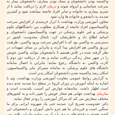
واکسینه بودن دانشجویان و سبک بودن بیماری، دانشجویان بیمار به
سرعت شناسایی و ایزوله شوند و
درمان
لازم را دریافت نمایند تا از
تسری بیماری به خانواده و سایر افراد جامعه ممانعت شود و کمترین
صدمه به دانشجو و خانواده ها وارد شود.
معاون آموزشی وزارت بهداشت با ابراز خرسندی از افزایش سرعت
واکسیناسیون افراد جامعه از همکاری مطلوب بین دانشگاههای علوم
پزشکی و غیر علوم پزشکی در جهت واکسیناسیون دانشجویان و
اساتید اطلاع داد و خاطرنشان کرد: تابحال محدودیت کشور در
دسترسی به واکسن بود که با افزایش سرعت ورود واکسن، ظرفیت
تزریق واکسن هم افزایش پیدا کرده و بنابراین بر مبنای تمهیدات در
نظر گرفته شده در تلاش هستیم تا دانشجویان بتوانند واکسن خویش
را در شهر محل زندگی دریافت نمایند و بعد از دریافت دوز دوم با
کارت واکسن به دانشگاه رجوع نمایند؛ بنابراین با اتصال سامانه
دانشگاه های علوم پزشکی به سامانه متمرکز ملی واکسیناسیون،
امکان رصد واکسینه شدن دانشجویان امکان پذیر است.
به گزارش روابط عمومی معاونت آموزشی وزارت بهداشت، وی با
اشاره به اینکه آموزش در دوران کرونا در سطح دنیا صدمه جدی دیده
است اظهار داشت: متاسفانه عوارض این آسیب، بلندمدت است و
سازمان
بهداشت جهانی هم شعار خویش را تغییر داده و به کشورهای
مختلف سفارش می کند که مراکز آموزشی را زودتر فعال نمایند.
دکتر حقدوست تصریح کرد: صدمه حتی یک شهروند ایرانی برای ما
سنگین است و فرزندان ما هم جزو دانش آموزان و دانشجویان این
کشور هستند و دغدغه های مردم را درک می نماییم بنابراین تلاش می