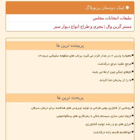
لینک دوستان پرتوبلاگ
تبلیغات انتخابات مجلس
مستر گرین وال | مجری و طراح انواع دیوار سبز
پربیننده ترین ها
ماهواره پارس ۲ در مدار قرار می گیرد پرتاب های منظومه سلیمانی در۱۴۰۵
مرجع تقلید عراق درگذشت
ناوهای جنگی چین ارتقا می یابند
ما را از پدرمان جدا کردند
پربحث ترین ها
رونمایی از فناوری بومی طراحی و تولید ویروس های هدفمند برای درمان سرطان
لزوم ایمن سازی سیستم بانکی با رمزنگاری های پساکوانتومی
انرژی های نو و رشد تولید کشاورزی
ابوالقاسم قاسم زاده درگذشت