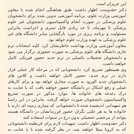
این عزیزان است.
دکتر حقدوست اظهار داشت: طبق هماهنگی انجام شده با معاون
آموزشی وزارت علوم، برنامه آموزشی تدوین شده برای دانشجویان
علوم پزشکی در صورت انجام واکسیناسیون دانشجویان غیر علوم
پزشکی تا مهرماه، تا حد زیادی قابل تسری و اجراست بنابراین
مسئولیت و برنامه ریزی در مورد بازگشایی سایر دانشگاه های غیر
علوم پزشکی به عهده وزارت علوم خواهد بود.
معاون آموزشی وزارت بهداشت خاطرنشان کرد: کلیه امتحانات ترم
جاری دانشگاه های علوم پزشکی به صورت حضوری برگزار می شود
و دانشجویان تحصیلات تکمیلی در ترم جدید حضور فیزیکی کامل
خواهند داشت.
وی همینطور تصریح کرد: دانشجویانی که در مرحله کار عملی قرار
دارند در ترم جدید، حضور کامل خواهند داشت و کلاس های
دانشجویان جدید الورود به صورت مجازی خواهد بود و برای کارهای
عملی و رفع اشکال در دانشگاه حضور خواهند یافت که با عنایت به
درک دغدغه های خانواده ها، موارد مذکور در صورت تسریع
واکسیناسیون دانشجویان صورت خواهد گرفت. بنابراین در این راستا
هم تمهیداتی اندیشیده شده تا دانشجویانی که بیماری زمینه ای دارند یا
خانواده ها به هر علتی نگران حضور فرزندانشان در دانشگاه هستند
بتوانند از مرخصی تحصیلی بدون درج در سنوات استفاده کنند.
دکتر حقدوست اظهار داشت: تمهیدات لازم برای قرنطینه دانشجویانی
که به کرونا مبتلا خواهند شد، در نظر گرفته شده تا با عنایت به