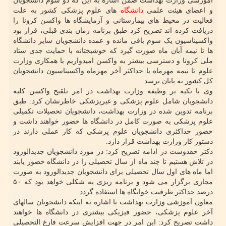
آموزشی وزارت بهداشت ضمن اشاره به این که دو سوم دانشجویان
و اعضای هیئت علمی
دانشگاه
های علوم پزشکی کشور به علت
فعالیت در محیط های بیمارستانی و آزمایشگاه ها واکسن کرونا را
دریافت کرده اند تصریح کرد طبق برنامه زمان بندی قبلی، قرار بود
واکسیناسیون یک سوم باقی مانده و عمده دانشجویان سایر دانشگاه
ها تا نیمه آبان ماه صورت گیرد که خوشبختانه با حمایت جدی ستاد
ملی کرونا و دسترسی بیشتر به واکسن امیدواریم با همکاری وزارت
علوم تا نیمه مهرماه یا حداکثر آخر مهرماه واکسیناسیون دانشجویان
کل کشور به پایان برسد.
وی با تکیه بر وظیفه وزارت بهداشت در امر تلقیح واکسن کلیه
دانشجویان شامل علوم پزشکی و غیرپزشکی خاطرنشان کرد: طبق
برنامه تدوین شده در وزارت بهداشت، دانشجویان تحصیلات تکمیلی
علوم پزشکی به صورت کامل در دانشگاه ها حضور خواهند داشت و
حضور حداکثری دانشجویان علوم پزشکی که کار عملی دارند در
دستور کار وزارت بهداشت قرار دارد.
دکتر حقدوست در ادامه تصریح کرد: در مورد دانشجویان جدیدالورود
در تلاش هستیم تا چند ماه از سال تحصیلی را در دانشگاه حضور یابند
اما ماه های اول سال تحصیلی برای دانشجویان جدیدالورود به صورت
مجازی برگزار می شود و برنامه ریزی به شکلی خواهد بود که ۵۰
درصد حداکثر ظرفیت خوابگاه ها استفاده گردد.
معاون آموزشی وزارت بهداشت با اشاره به اینکه دانشجویان سالهای
آخر علوم پزشکی، حضور فیزیکی بیشتری در دانشگاه ها خواهند
داشت تصریح کرد: این امر در جهت افزایش سرعت فارغ التحصیلی