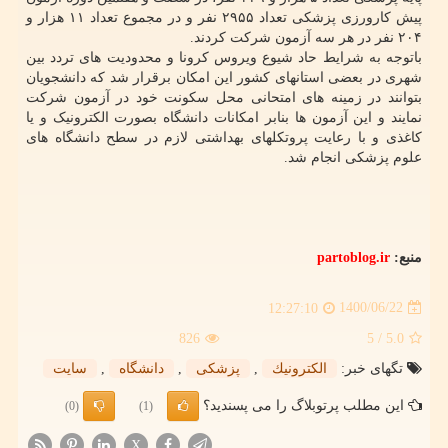
پیش کارورزی پزشکی تعداد ۲۹۵۵ نفر و در مجموع تعداد ۱۱ هزار و
۲۰۴ نفر در هر سه آزمون شرکت کردند.
باتوجه به شرایط حاد شیوع ویروس کرونا و محدودیت های تردد بین
شهری در بعضی استانهای کشور این امکان برقرار شد که دانشجویان
بتوانند در زمینه های امتحانی محل سکونت خود در آزمون شرکت
نمایند و این آزمون ها بنابر امکانات دانشگاه بصورت الکترونیک و یا
کاغذی و با رعایت پروتکلهای بهداشتی لازم در سطح دانشگاه های
علوم پزشکی انجام شد.
منبع:
partoblog.ir
1400/06/22
12:27:10
826
/ 5
5.0
تگهای خبر:
الكترونیك
,
پزشكی
,
دانشگاه
,
سایت
این مطلب پرتوبلاگ را می پسندید؟
(0)
(1)
X