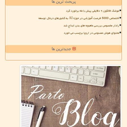
پربحث ترین ها
موشک فالکون ۹ دقایقی پیش با ماه برخورد کرد
اختصاص 5000 فرصت آموزشی در حوزه AI به کشورهای درحال توسعه
رادار مخصوص بررسی ماهیچه های بدن ابداع شد
محتوای هوش مصنوعی در اروپا برچسب می خورد
جدیدترین ها