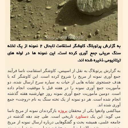
به گزارش پرتوبلاگ کاوشگر استقامت تابحال ۲ نمونه از یک تخته
سنگ مریخی جمع آوری کرده است. این نمونه ها در لوله های
تیتانیومی ذخیره شده اند.
به گزارش پرتوبلاگ به نقل از اسپیس، کاوشگر استقامت ناسا فرآیند
جمع آوری نمونه از مریخ را شروع کرده است. این کاوشگر که با
هدف جستجوی نشانه هایی از حیات به سیاره سرخ ارسال شده، دو
مأموریت جمع آوری نمونه را در هفته قبل با موفقیت انجام داده
است. دومین مأموریت جمع آوری نمونه روز چهارشنبه هفته گذشته
انجام شده است. هر دو نمونه از یک تخته سنگ به نام «روچت» جمع
آوری شده اند.
میناکشی وادهوا یکی از محققان
پروژه
بازگردندان نمونه از مریخ ناسا
می گوید: این یک
دستاورد
تاریخی است. طی چند دهه گذشته در
جامعه علمی، همیشه بحث و گفتگوهایی درباره ارسال نمونه از مریخ
به زمین می شد و الان این امر به حقیقت تبدیل می شود. این نمونه