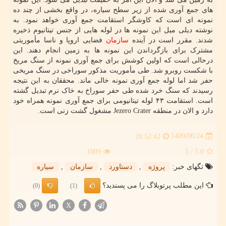
های جمع آوری شده از زیر سطح سیاره، در واقع بخشی از چند ده
نمونه ای است که کاوشگر استقامت جمع آوری خواهد نمود. به
نوشته دیلی میل این نمونه ها در لوله هایی از جنس تیتانیوم ذخیره
شدند. مقرر است در آینده
سازمان
فضایی اروپا و ناسا مأموریتی
مشترک برای بازگرداندن این نمونه ها به زمین انجام دهند. این
درحالی است که اولین کوشش برای جمع آوری نمونه از سنگ مریخ
با شکست روبرو شد. طی مأموریت مذکور سوراخی در سنگ مریخی
حفر شد اما لوله جمع آوری نمونه خالی ماند. محققان به این نتیجه
رسیدند که سنگ خرد شده طی حفر سوراخ به خاک نرم تبدیل گشته
است. استقامت ۴۳ لوله تیتانیومی برای جمع آوری نمونه همراه خود
دارد و الان در منطقه Jezero Crater مشغول گشت زنی است.
1400/06/24
20:52:42
1009
/ 5
5.0
تگهای خبر:
پروژه
,
دستاورد
,
سازمان
,
سیاره
این مطلب پرتوبلاگ را می پسندید؟
(0)
(1)
X