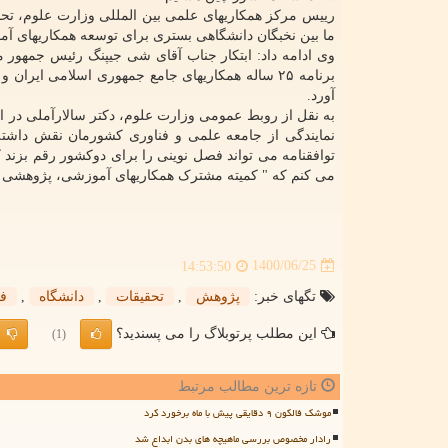
رییس مرکز همکاریهای علمی بین المللی وزارت علوم، تحق
ما بین نخبگان دانشگاهی بستری برای توسعه همکاریهای آم
وی ادامه داد: ابتکار جناب آقای شی جیپنگ رئیس جمهور 
برنامه ۲۵ ساله همکاریهای جامع جمهوری اسلامی ای
آورد.
نمایندگی از جامعه علمی و فناوری کشورمان نقش داشت
توافقنامه می تواند فصل نوینی را برای دوکشور رقم بزند ک
می کنم که " کمیته مشترک همکاریهای آموزشی، پژوهشی و ف
1400/06/25
14:53:50
تگهای خبر:
پژوهش
,
تحقیقات
,
دانشگاه
,
فن
این مطلب پرتوبلاگ را می پسندید؟
(1)
تازه ترین مطالب مرتبط
موشک فالکون ۹ دقایقی پیش با ماه برخورد کرد
رادار مخصوص بررسی ماهیچه های بدن ابداع شد