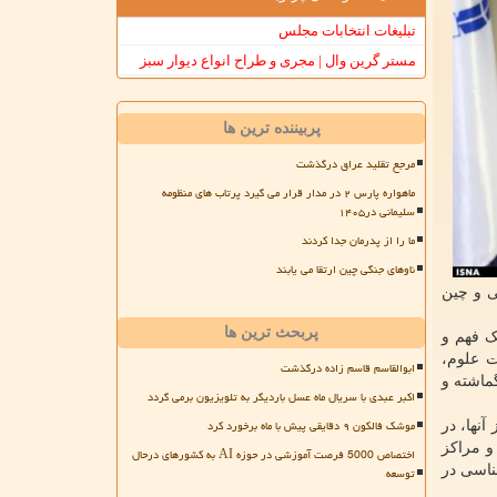
تبلیغات انتخابات مجلس
مستر گرین وال | مجری و طراح انواع دیوار سبز
پربیننده ترین ها
مرجع تقلید عراق درگذشت
ماهواره پارس ۲ در مدار قرار می گیرد پرتاب های منظومه
سلیمانی در۱۴۰۵
ما را از پدرمان جدا کردند
ناوهای جنگی چین ارتقا می یابند
ی و چین
پربحث ترین ها
ک فهم و
ت علوم،
ابوالقاسم قاسم زاده درگذشت
ماشته و
اکبر عبدی با سریال ماه عسل باردیگر به تلویزیون برمی گردد
موشک فالکون ۹ دقایقی پیش با ماه برخورد کرد
نها، در
و مراکز
اختصاص 5000 فرصت آموزشی در حوزه AI به کشورهای درحال
ناسی در
توسعه