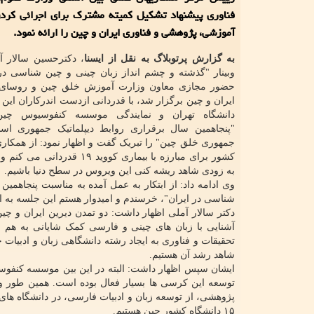
فناوری پیشنهاد تشکیل کمیته مشترک برای اجرائی کردن
آموزشی، پژوهشی و فناوری ایران و چین را ارائه نمود.
به گزارش پرتوبلاگ به نقل از ایسنا
، دکترحسین سالار آ
وبینار "گذشته و چشم انداز زبان چینی و چین شناسی در 
حضور مجازی معاون وزارت آموزش خلق چین و روسا
ایران و چین برگزار شد، با قدردانی ازدست اندرکاران این 
دانشگاه تهران و نمایندگی موسسه کنفوسیوس چین
"پنجاهمین سال برقراری روابط دیپلماتیک جمهوری اسل
جمهوری خلق چین" را تبریک گفت و اظهار نمود: از همکاری
کشور برای مبارزه با بیماری کووید ۱۹ قدر
به زودی شاهد ریشه کنی این ویروس در سطح دنیا باشیم.
وی ادامه داد: از ابتکار به عمل آمده به مناسبت پنجاهمی
شناسی در ایران"، خرسندم و امیدوار هستم این جلسه به 
دکتر سالار آملی اظهار داشت: دو تمدن دیرین ایران و چی
آشنایی با زبان های چینی و فارسی کمک شایانی به هم 
تحقیقات و فناوری به ایجاد رشته دانشگاهی زبان و ادبیا
شاهد رشد آن هستیم.
ایشان سپس اظهار داشت: البته در این بین موسسه کنفوسیوس 
توسعه این کرسی ها بسیار فعال بوده است. همین طور وزا
پژوهشی، از توسعه زبان و ادبیات فارسی، در دانشگاه ها
۱۵ دانشگاه کشور چین هستیم.