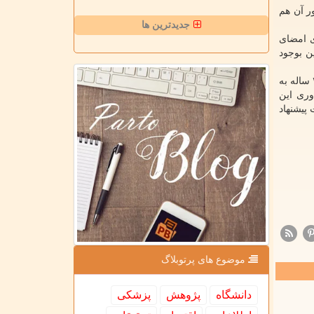
ر آن هم
جدیدترین ها
ی امضای
ین بوجود
به نقل از روبط عمومی وزارت علوم، دکتر سالارآملی در انتهای سخنان خود اظهار نمود: اینجانب که در تهیه بخش علمی این توافقنامه ۲۵ ساله به
وری این
پیشنهاد
موضوع های پرتوبلاگ
دانشگاه
پژوهش
پزشكی