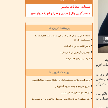
تبلیغات انتخابات مجلس
مستر گرین وال | مجری و طراح انواع دیوار سبز
پربیننده ترین ها
ماهواره پارس ۲ در مدار قرار می گیرد پرتاب های منظومه
سلیمانی در۱۴۰۵
مرجع تقلید عراق درگذشت
ناوهای جنگی چین ارتقا می یابند
ما را از پدرمان جدا کردند
د.
ات لازم
پربحث ترین ها
ز زمان،
www.tvu.ac.i و یا به درگاه اطلاع رسانی
لزوم ایمن سازی سیستم بانکی با رمزنگاری های پساکوانتومی
 متمرکز
انرژی های نو و رشد تولید کشاورزی
ابوالقاسم قاسم زاده درگذشت
ذیرفته شدگان نهایی آزمون سراسری سال۱۴۰۰ (متعاقباً اعلام می
اکبر عبدی با سریال ماه عسل باردیگر به تلویزیون برمی گردد
صیلی به