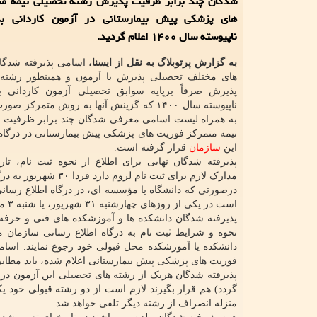
شدگان چند برابر ظرفیت پذیرش رشته تحصیلی نیمه مت
های پزشکی پیش بیمارستانی در آزمون کاردانی به
ناپیوسته سال ۱۴۰۰ اعلام گردید.
به گزارش پرتوبلاگ به نقل از ایسنا،
اسامی پذیرفته شدگا
های مختلف تحصیلی پذیرش با آزمون و همینطور رشته
پذیرش صرفاً برپایه سوابق تحصیلی آزمون کاردانی 
ناپیوسته سال ۱۴۰۰ که گزینش آنها به روش متمرک
به همراه لیست اسامی معرفی شدگان چند برابر ظرفیت 
نیمه متمرکز فوریت های پزشکی پیش بیمارستانی در درگاه
این
سازمان
قرار گرفته است.
پذیرفته شدگان نهایی برای اطلاع از نحوه ثبت نام، تار
مدارک لازم برای ثبت نام لزوم دارد فردا ۳۰ شهریور به درگاه اطلاع رسانی
درصورتی که دانشگاه یا مؤسسه ای، در درگاه اطلاع رسانی
است در یکی از روزهای چهارشنبه ۳۱ شهریور، یا شنبه ۳ مهر برای ثبت نام در محل قبولی خود اقدام نماید.
پذیرفته شدگان دانشکده ها و آموزشکده های فنی و حرفه
دانشکده یا آموزشکده محل قبولی خود رجوع نمایند. اسا
فوریت های پزشکی پیش بیمارستانی اعلام شده، باید مطابق بن
گردد) هم قرار بگیرند لازم است از دو رشته قبولی خود یکی
منزله انصراف از رشته دیگر تلقی خواهد شد.