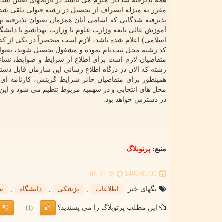
همه پذیرفته شدگان ملزم می باشند در تاریخهای تعیین شده
مقرر به منزله انصراف از تحصیل در رشته قبولی تلقی شده 
پذیرفته شدگانی که اسامی آنان همزمان بعنوان پذیرفته 
آموزش عالی تابعه وزارت علوم یا وزارت بهداشتو یا دانشگا
اسلامی) اعلام شده باشد، لازم است منحصراً در یکی از کدر
کد رشته محل ثبت نام نموده و مشغول تحصیل شوند، بعنوان
متقاضیان لازم است برای اطلاع از شرایط و ضوابط، نشان
رشته که الان در درگاه اطلاع رسانی این سازمان قابل دستر
همینطور برای متقاضیان حائز شرایط گزینش، کارنامه ا
محل های انتخابی و در سهمیه مربوط تنظیم می شود و این 
در دسترس خواهد بود.
منبع:
پرتوبلاگ
1400/06/30
08:41:42
تگهای خبر:
اطلاعات
,
پزشكی
,
دانشگاه
,
س
این مطلب پرتوبلاگ را می پسندید؟
(1)