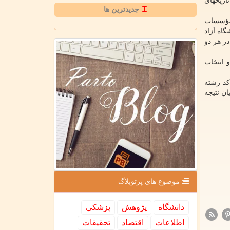
اریخهای
جدیدترین ها
 مؤسسات
اه آزاد
ر هر دو
 انتخاب
کد رشته
ن نتیجه
موضوع های پرتوبلاگ
دانشگاه
پژوهش
پزشكی
اطلاعات
اقتصاد
تحقیقات