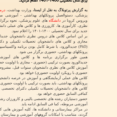
برای سال تحصیلی 1400-1401 اعلام گردید.
به گزارش پرتوبلاگ به نقل از ایسنا،
وزارت بهداشت،
درم
پزشکی، دستوالعمل پروتکلهای بهداشتی - آموزشی مبا
ویروس کرونا در
دانشگاه
های علوم پزشکی، نحوه برگزا
نظری، کارآموزی ها، کارورزی ها و کلاس های عملی دانش
جدید برای سال تحصیلی ۱۴۰۰-۱۴۰۱ را اعلام نمود.
بر این اساس کلاس های دروس نظری دانشجویان جدیدا
مجازی و کلاس های دانشجویان تحصیلات تکمیلی و دک
(PhD) جدیدالورود، با شرط کامل بودن برنامه واکسیناسی
پروتکلهای بهداشتی، حضوری برگزار می شود.
همین طور برگزاری برنامه ها و کلاس های آموزشی
جدیدالورود بصورت ترکیبی (حضوری - مجازی با اولویت ح
آموزش کلاس های نظری دانشجویان سنوات قبل، مشروط به
حضوری با رویکرد اولویت حضوری) خواهد بود.
کلاس های عملی آزمایشگاهی و آموزش در عرصه دانشجویا
پروتکلهای بهداشتی، باید بصورت ترکیبی با اولویت حضوری 
کمافی السابق حضوری خواهد بود.
حضور دستیاران رشته های تخصصی بالینی و کارورزان رشت
آموزشی مربوطه، کما فی السابق ادامه یابد.
گردند، متناسب با امکانات گروههای آموزشی و بیمارستان 