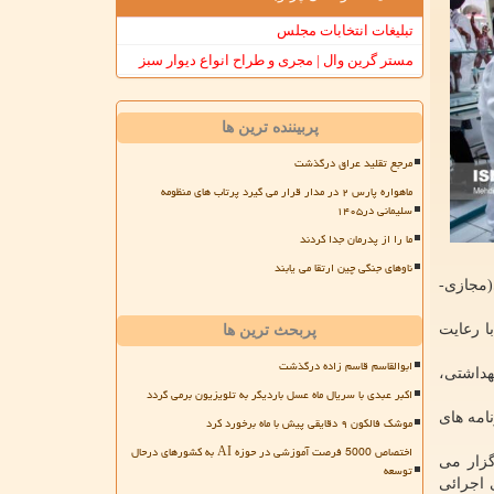
تبلیغات انتخابات مجلس
مستر گرین وال | مجری و طراح انواع دیوار سبز
پربیننده ترین ها
مرجع تقلید عراق درگذشت
ماهواره پارس ۲ در مدار قرار می گیرد پرتاب های منظومه
سلیمانی در۱۴۰۵
ما را از پدرمان جدا کردند
ناوهای جنگی چین ارتقا می یابند
(مجازی-
ا رعایت
پربحث ترین ها
ابوالقاسم قاسم زاده درگذشت
لهای بهداشتی،
اکبر عبدی با سریال ماه عسل باردیگر به تلویزیون برمی گردد
امه های
موشک فالکون ۹ دقایقی پیش با ماه برخورد کرد
اختصاص 5000 فرصت آموزشی در حوزه AI به کشورهای درحال
، case-report و جلسات علمی برگزار می
توسعه
 اجرائی