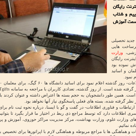
ترنت رایگان
ییم و شتاب
 سمت آموزش
 جدید تحصیلی
رساخت هایی
وزشی،
وزارت
نترنت رایگان
ش نموده بود
ان و اساتید
 نمود.
 است. همین طور دانشجویان به حجم بسته ها اعتراض داشته و عنوان کردند با 
رتباطات و فناوری اطلاعات- در گفت و گو با ایسنا، درباره نحوه ثبت نام برای
هار داشت: سامانه ICTgifts نیاز به یک سری اطلاعات دارد که توسط مراجع ذی ربط در اختیار ما قرار بگیرد تا بت
ای وزارت علوم، وزارت بهداشت، مرکز مدیریت مراکز حوزوی، آموزش و پ
ده نمائیم.
ات و هماهنگی ها با مراجع مربوطه و هماهنگی لازم با اپراتورها برای تخصیص ب