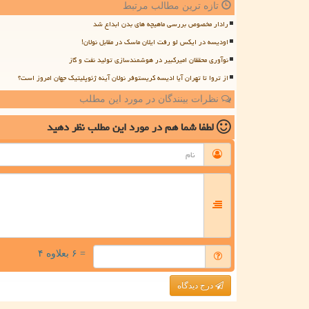
تازه ترین مطالب مرتبط
رادار مخصوص بررسی ماهیچه های بدن ابداع شد
اودیسه در ایکس لو رفت ایلان ماسک در مقابل نولان!
نوآوری محققان امیرکبیر در هوشمندسازی تولید نفت و گاز
از تروا تا تهران آیا ادیسه کریستوفر نولان آینه ژئوپلیتیک جهان امروز است؟
نظرات بینندگان در مورد این مطلب
لطفا شما هم
در مورد این مطلب
نظر دهید
= ۶ بعلاوه ۴
درج دیدگاه