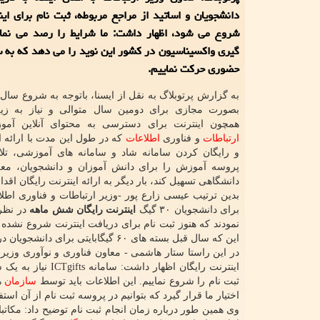
دانشجویان و اساتید از مراجع مربوطه، ثبت نام برای این
شروع می شود، اظهار داشت: ما شرایط را رصد می نما
گیری واکسیناسیون در کشور این نوید را می دهد که به
حضوری حرکت نماییم.
به گزارش پرتوبلاگ به نقل از ایسنا، باتوجه به شروع سال
بصورت مجازی برای دومین سال متوالی و نیاز به زی
همچون اینترنت برای دسترسی به محتوای آنلاین آم
ارتباطات
و فناوری
اطلاعات
که در طول این مدت با ارائه ای
و رایگان کردن سامانه شاد و سامانه های آموزشی، تلا
پروسه آموزش را برای دانش آموزان و دانشجویان، معلم
دانشگاهی تسهیل کند، بار دیگر به ارائه اینترنت رایگان اقدام
برای دانشجویان ۳۰ گیگ
اینترنت رایگان شش ماهه
نمودند که هنوز ثبت نام برای دریافت اینترنت شروع نشده
این که سال قبل بسته های ۶۰ گیگابایتی برای دانشجویان در نظر گرفته شده، بسته های فعلی پاسخگوی نیاز آنها نخواهد بود.
در این راستا ستار هاشمی - معاون فناوری و نوآوری وزیر ا
اینترنت رایگان اظ
ثبت نام را شروع نماییم. این اطلاعات باید توسط
سازمان
ه
اختیار ما قرار گیرد که بتوانیم در پروسه ثبت نام از آن استفا
وی همین طور درباره زمان انجام ثبت نام توضیح داد: مکاتب