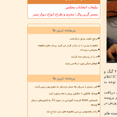
تبلیغات انتخابات مجلس
مستر گرین وال | مجری و طراح انواع دیوار سبز
پربیننده ترین ها
مرجع تقلید عراق درگذشت
ماهواره پارس ۲ در مدار قرار می گیرد پرتاب های منظومه
سلیمانی در۱۴۰۵
ما را از پدرمان جدا کردند
ناوهای جنگی چین ارتقا می یابند
بدین ترتیب عیسی زارع پور -وزیر ارتباطات و فناوری اطلاعات- روز گذشته اعلام نمود برای اساتید دانشگاه ها ۶۰ گیگ، برای معلمان ۴۰ گیگ و
در نظر گرفته شده است. از روز گذشته، تعدادی کاربران با مراجعه به سامانه ICTgifts اعلام
پربحث ترین ها
توجه به
اکبر عبدی با سریال ماه عسل باردیگر به تلویزیون برمی گردد
 دریافت
موشک فالکون ۹ دقایقی پیش با ماه برخورد کرد
وانیم پروسه
اختصاص 5000 فرصت آموزشی در حوزه AI به کشورهای درحال
رورش در
توسعه
رادار مخصوص بررسی ماهیچه های بدن ابداع شد
سته های