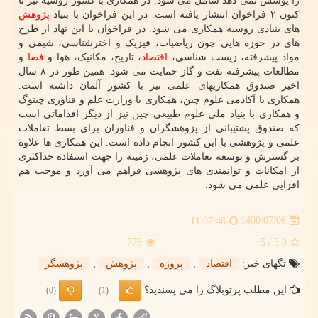
را پوشش نمی دهد شامل می شود. در همکاری با کشور روسیه نیز تا
کنون ۲ فراخوان انتشار یافته است. در این فراخوان با بنیاد
پژوهش
های بنیادی روسیه همکاری می شود. در فراخوان با این نهاد از طرح
های در حوزه هایی چون ریاضیات، فیزیک و اخترشناسی، شیمی و
مواد پیشرفته، زیست شناسی،
اقتصاد
، تاریخ، مکانیک، هوا و
فضا
و
مطالعات پیشرفته نفت و گاز حمایت می شود. همین طور در ۸ سال
اخیر صندوق همکاریهای علمی نیز با کشور آلمان داشته است.
همکاری با آکادمی علوم چین، همکاری با وزارت علم و فناوری چینوگ
و همکاری با بنیاد ملی علوم طبیعی چین نیز از دیگر اقداماتی است
که صندوق پشتیبانی از پژوهشگران و فناوران برای بسط تعاملات
علمی و پژوهشی با این کشور انجام داده است. این همکاری ها علاوه
بر گسترش و توسعه تعاملات علمی، زمینه را جهت استفاده حداکثری
از امکانات و توانمندی های پژوهشی فراهم می آورد و موجب هم
افزایی علمی می شود.
1400/07/06
11:07:46
776
/ 5
5.0
تگهای خبر:
اقتصاد
,
پروژه
,
پژوهش
,
پژوهشگر
این مطلب پرتوبلاگ را می پسندید؟
(0)
(1)