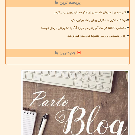
پربحث ترین ها
اکبر عبدی با سریال ماه عسل باردیگر به تلویزیون برمی گردد
موشک فالکون ۹ دقایقی پیش با ماه برخورد کرد
اختصاص 5000 فرصت آموزشی در حوزه AI به کشورهای درحال توسعه
رادار مخصوص بررسی ماهیچه های بدن ابداع شد
جدیدترین ها