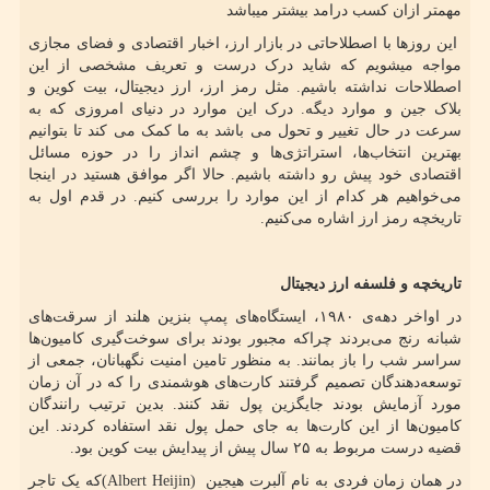
مهمتر ازان کسب درامد بیشتر میباشد
این روزها با اصطلاحاتی در بازار ارز، اخبار اقتصادی و فضای مجازی
مواجه میشویم که شاید درک درست و تعریف مشخصی از این
اصطلاحات نداشته باشیم. مثل رمز ارز، ارز دیجیتال، بیت کوین و
بلاک جین و موارد دیگه. درک این موارد در دنیای امروزی که به
سرعت در حال تغییر و تحول می باشد به ما کمک می کند تا بتوانیم
بهترین انتخاب‌ها، استراتژی‌ها و چشم انداز را در حوزه مسائل
اقتصادی خود پیش رو داشته باشیم. حالا اگر موافق هستید در اینجا
می‌خواهیم هر کدام از این موارد را بررسی کنیم. در قدم اول به
تاریخچه رمز ارز اشاره می‌کنیم.
تاریخچه و فلسفه ارز دیجیتال
در اواخر دهه‌ی ۱۹۸۰، ایستگاه‌های پمپ بنزین هلند از سرقت‌های
شبانه رنج می‌بردند چراکه مجبور بودند برای سوخت‌گیری کامیون‌ها
سراسر شب را باز بمانند. به منظور تامین امنیت نگهبانان، جمعی از
توسعه‌دهندگان تصمیم گرفتند کارت‌های هوشمندی را که در آن زمان
مورد آزمایش بودند جایگزین پول نقد کنند. بدین ترتیب رانندگان
کامیون‌ها از این کارت‌ها به جای حمل پول نقد استفاده کردند. این
قضیه درست مربوط به ۲۵ سال پیش از پیدایش بیت کوین بود.
در همان زمان فردی به نام آلبرت هیجین
(Albert Heijin)
که یک تاجر