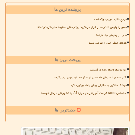
پربیننده ترین ها
مرجع تقلید عراق درگذشت
ماهواره پارس ۲ در مدار قرار می گیرد پرتاب های منظومه سلیمانی در۱۴۰۵
ما را از پدرمان جدا کردند
ناوهای جنگی چین ارتقا می یابند
پربحث ترین ها
ابوالقاسم قاسم زاده درگذشت
اکبر عبدی با سریال ماه عسل باردیگر به تلویزیون برمی گردد
موشک فالکون ۹ دقایقی پیش با ماه برخورد کرد
اختصاص 5000 فرصت آموزشی در حوزه AI به کشورهای درحال توسعه
جدیدترین ها