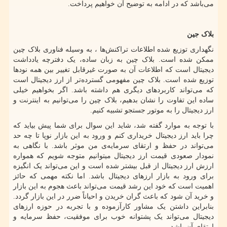
می‌باشد که در ادامه به توضیح آن خواهیم پرداخت.
بلاک جین
نگهداری توزیع شده اطلاعات تراکنش‌ها ، به وسیله فناوری بلاک چین
ممکن شده است. بلاک چین به زبان ساده، یک دفترچه یادداشت
دیجیتال است که اطلاعات آن به صورت غیرقابل تغییر بین همه نودها
توزیع شده است. بلاک چین مفهومی گسترده‌تر از ارز دیجیتال است
که می‌تواند کاربردهای دیگری هم داشته باشد. اگر بخواهیم خیلی
ساده این تفاوت را نشان بدهیم، بلاک چین را می‌توانیم به اینترنت و
ارز دیجیتال را به موتور جستجو تشبیه کنیم.
با توجه به موارد گفته شد، شاید این سوال برای شما پیش بیاید که
چرا باید ارز دیجیتال خریداری کنم و ورود به این بازار نوپا تا چه حد
می‌تواند در حفظ و ارتقای سرمایه‌ی من موثر باشد. با نگاهی به
نمودار صعودی قیمت ارز دیجیتال میتوانیم متوجه شویم که همواره
ارزش ارز دیجیتال از قبل بیشتر شده است و این می‌تواند یک انگیزه
برای ورود به بازار ارزهای دیجیتال باشد. اما نکته مهمی ‌که حائز
اهمیت است که خود این رشد قیمت می‌تواند باعث هجوم به این بازار
و خرید آن شود که باعث گران خریدن و احیاناً ضرر در این بازار گردد.
بنابراین داشتن یک مشاور کارآزموده و با تجربه در حوزه ارزهای
دیجیتال می‌تواند یک پشتوانه خوب برای موفقیت، حفظ سرمایه و
ارتقای آن باشد.