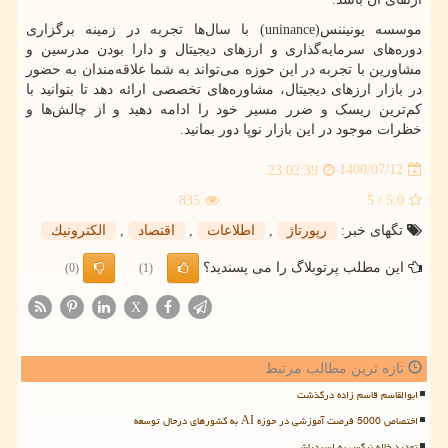
موسسه یونیننس(
uninance
) با سال‌ها تجربه در زمینه برگزاری
دوره‌های سرمایه‌گذاری و ارزهای دیجیتال و دارا بودن مدرسین و
مشاورین با تجربه در این حوزه می‌تواند به شما علاقه‌مندان به حضور
در بازار ارزهای دیجیتال، مشاوره‌های تخصصی ارائه دهد تا بتوانید با
کم‌ترین ریسک و ضرر مسیر خود را ادامه دهید و از چالش‌ها و
خظرات موجود در این بازار نوپا دور بمانید.
1400/07/12
23:02:39
835
/ 5
5.0
تگهای خبر:
رپورتاژ
,
اطلاعات
,
اقتصاد
,
الكترونیك
این مطلب پرتوبلاگ را می پسندید؟
(0)
(1)
X
تازه ترین مطالب مرتبط
ابوالقاسم قاسم زاده درگذشت
اختصاص 5000 فرصت آموزشی در حوزه AI به کشورهای درحال توسعه
تهدید خاله نرگس به اسیدپاشی