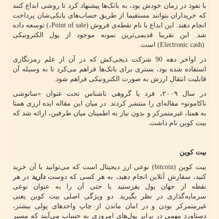
با نفوذ در زمان خودش بود، به بانک‌ها پیشنهاد کرد تا روشی ابداع کنند
که خریداران بتوانند مستقیما از طریق حساب‌های بانکی‌شان پرداخت
انجام دهند. این ابداع با نام نقطه‌ی فروش
Point of sale)
،
(
توسعه داده
شد. این تقریبا قدیمی‌ترین نمونه موجود از پول الکترونیکی
(Electronic cash)
است.
در اواخر دهه 90 شرکت دیجی‌کش که در آن از علم رمزنگاری
استفاده شده بود، بستری برای بانک‌ها فراهم می‌کرد تا به وسیله آن
قابلیت انتقال ارزش به صورت الکترونیکی فراهم شود.
در سال ۲۰۰۹، فرد یا گروهی ناشناس تحت عنوان «ساتوشی
ناکاموتو» مقاله‌ای را منتشر کردند. در میان این مقاله ایده ارزی همتا
به همتا، غیرمتمرکز و بدون نیاز به اطمینان میان طرفین، ارائه شد که
بیت کوین نام داشت.
بیت کوین
بیت کوین
(bitcoin)
نوعی ارز دیجیتال است که می‌توانید با آن خرید
کنید، سفارش‌ آنلاین انجام دهید، به هر کسی که دوست
دارید
در هر
نقطه از جهان پول بفرستید یا حتی آن را به عنوان نوعی
سرمایه‌گذاری در نظر بگیرید. دو ویژگی اصلی بیت کوین یعنی
غیرمتمرکز بودن و در امان ماندن از چاپ واحدهای پولی بیشتر،
دستاورد مهمی در برابر پول‌های امروزی به حساب می‌آیند که مسیر