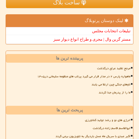
ساخت بلاگ
لینک دوستان پرتوبلاگ
تبلیغات انتخابات مجلس
مستر گرین وال | مجری و طراح انواع دیوار سبز
پربیننده ترین ها
مرجع تقلید عراق درگذشت
ماهواره پارس ۲ در مدار قرار می گیرد پرتاب های منظومه سلیمانی در۱۴۰۵
ناوهای جنگی چین ارتقا می یابند
ما را از پدرمان جدا کردند
پربحث ترین ها
انرژی های نو و رشد تولید کشاورزی
ابوالقاسم قاسم زاده درگذشت
اکبر عبدی با سریال ماه عسل باردیگر به تلویزیون برمی گردد