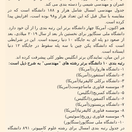
عمران و مهندسی شیمی را دسته بندی می کند.
جدول مهندسی امسال شامل هزار و ۱۸۸ دانشگاه است که در
مقایسه با سال قبل که این تعداد هزار و۹۸ بوده است، افزایش پیدا
کرده است.
هم اکنون، آمریکا چهار دانشگاه برتر این رتبه بندی را از آن خود دارد.
دانشگاه ملی سنگاپور برای نخستین بار بعد از سال ۲۰۱۹ میلادی، بعد
از صعود دو پله ای به جایگاه ۱۰ دنیا رسیده است. این در شرایطی
است که دانشگاه پکن چین با سه پله سقوط در جایگاه ۱۲ دنیا
ایستاده است.
در این میان، نمایندگان برتر انگلیس بطور کلی پیشرفت کرده اند.
رتبه بندی ۱۰ دانشگاه برتر رشته های "مهندسی" به شرح ذیل است:
۱- دانشگاه هاروارد(آمریکا)
۲- دانشگاه استنفورد(آمریکا)
۳- دانشگاه برکلی کالیفرنیا(آمریکا)
۴- موسسه فناوری ماساچوست(آمریکا)
۵- دانشگاه کمبریج(انگلیس)
۶- دانشگاه آکسفورد(انگلیس)
۷- دانشگاه پرینستون(آمریکا)
۸- موسسه فناوری کالیفرنیا(آمریکا)
۹- موسسه فناوری زوریخ(سوئیس)
۱۰- دانشگاه ملی سنگاپور(سنگاپور)
در جدول رتبه بندی امسال برای رشته علوم کامپیوتر، ۸۹۱ دانشگاه