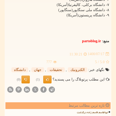
۷- دانشگاه برکلی، کالیفرنیا(آمریکا)
۸- دانشگاه ملی سنگاپور(سنگاپور)
۹- دانشگاه پرینستون(آمریکا)
منبع:
partoblog.ir
1400/07/17
11:30:21
777
/ 5
5.0
تگهای خبر:
الكترونیك
,
تحقیقات
,
جهان
,
دانشگاه
این مطلب پرتوبلاگ را می پسندید؟
(0)
(1)
X
تازه ترین مطالب مرتبط
ابوالقاسم قاسم زاده درگذشت