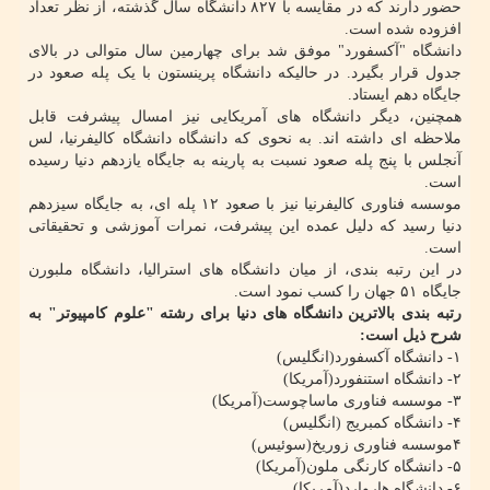
حضور دارند که در مقایسه با ۸۲۷ دانشگاه سال گذشته، از نظر تعداد
افزوده شده است.
دانشگاه "آکسفورد" موفق شد برای چهارمین سال متوالی در بالای
جدول قرار بگیرد. در حالیکه دانشگاه پرینستون با یک پله صعود در
جایگاه دهم ایستاد.
همچنین، دیگر دانشگاه های آمریکایی نیز امسال پیشرفت قابل
ملاحظه ای داشته اند. به نحوی که دانشگاه دانشگاه کالیفرنیا، لس
آنجلس با پنج پله صعود نسبت به پارینه به جایگاه یازدهم دنیا رسیده
است.
موسسه فناوری کالیفرنیا نیز با صعود ۱۲ پله ای، به جایگاه سیزدهم
دنیا رسید که دلیل عمده این پیشرفت، نمرات آموزشی و تحقیقاتی
است.
در این رتبه بندی، از میان دانشگاه های استرالیا، دانشگاه ملبورن
جایگاه ۵۱ جهان را کسب نمود است.
رتبه بندی بالاترین دانشگاه های دنیا برای رشته "علوم کامپیوتر" به
شرح ذیل است:
۱- دانشگاه آکسفورد(انگلیس)
۲- دانشگاه استنفورد(آمریکا)
۳- موسسه فناوری ماساچوست(آمریکا)
۴- دانشگاه کمبریج (انگلیس)
۴موسسه فناوری زوریخ(سوئیس)
۵- دانشگاه کارنگی ملون(آمریکا)
۶- دانشگاه هاروارد(آمریکا)