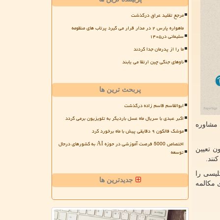
مرجع تقلید عراق درگذشت
ماهواره پارس ۲ در مدار قرار می گیرد پرتاب های منظومه
سلیمانی در۱۴۰۵
ما را از پدرمان جدا کردند
ناوهای جنگی چین ارتقا می یابند
پربحث ترین ها
ابوالقاسم قاسم زاده درگذشت
اکبر عبدی با سریال ماه عسل باردیگر به تلویزیون برمی گردد
 مشاوره
موشک فالکون ۹ دقایقی پیش با ماه برخورد کرد
اختصاص 5000 فرصت آموزشی در حوزه AI به کشورهای درحال
ن تعیین
توسعه
نند.
گلیسی را
جدیدترین ها
ی مکالمه