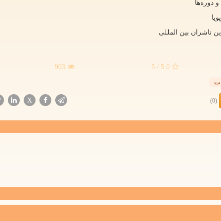
 دوره‌ها
یا
ین ناشران بین المللی
903
/ 5
5.0
ت
X
(0)