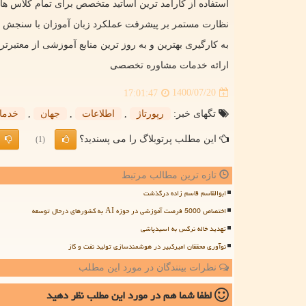
استفاده از کارآمد ترین اساتید متخصص برای تمام کلاس ها و
نظارت مستمر بر پیشرفت عملکرد زبان آموزان با سنجش پو
به کارگیری بهترین و به روز ترین منابع آموزشی از معتبرتر
ارائه خدمات مشاوره تخصصی
1400/07/20
17:01:47
تگهای خبر:
رپورتاژ
,
اطلاعات
,
جهان
,
خدما
این مطلب پرتوبلاگ را می پسندید؟
(1)
تازه ترین مطالب مرتبط
ابوالقاسم قاسم زاده درگذشت
اختصاص 5000 فرصت آموزشی در حوزه AI به کشورهای درحال توسعه
تهدید خاله نرگس به اسیدپاشی
نوآوری محققان امیرکبیر در هوشمندسازی تولید نفت و گاز
نظرات بینندگان در مورد این مطلب
لطفا شما هم
در مورد این مطلب
نظر دهید