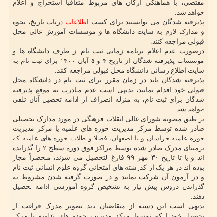
مقتضی، با هماهنگی ارگان های مربوط متعاقبا استخراج و اعلام
خواهد شد.
پذیرفته شدگان می توانستند برای کسب
اطلاعات
درباب تاریخ، نحوه
و مدارک لازم به سایت دانشگاه ها و موسسات آموزش عالی محل
قبولی مراجعه کنند.
درصورت عدم اعلام برنامه زمانی ثبت نام از طرف دانشگاه ها و
موسسات پذیرفته شدگان از تاریخ ۴ و ۵ آبان ۱۴۰۰ برای ثبت نام به
سایت اطلاع رسانی دانشگاه محل قبولی مراجعه کنند.
پذیرفته شدگان باید در زمان مقرر برای ثبت نام در دانشگاه محل
قبولی خود اقدام نمایند، بدیهی است عدم مبادرت به موقع پذیرفته
شدگان برای ثبت نام، به منزله انصراف از ادامه تحصیل آنان تلقی
خواهد شد.
بر طبق مصوبه شورای عالی انقلاب فرهنگی در مورد مدارک تحصیلی
صادر شده توسط مرکز مدیریت حوزه های علمیه یا مرکز مدیریت
حوزه علمیه خراسان و یا اصفهان، فضلا و طلاب حوزه های علمیه که
برمبنای مدرک صادر شده توسط مراکز فوق دوره سطح ۲ را گذرانده
اند و یا تا تاریخ ۳۰ مهر ۹۹ فارغ التحصیل می شوند، منحصراً مجاز
بوده اند در هر یک از کدرشته های امتحانی گروه علوم انسانی ثبت نام
و در آزمون آن شرکت نمایند و در صورت گرفته شدن مشروط به
گذراندن دروس پیش نیاز به تشخیص گروه آموزشی ادامه تحصیل
دهند.
بدیهی است این دسته از متقاضیان باید تصویر مدرک فراغت از
تحصیل خودرا که توسط مرکز مدیریت حوزه های علمیه یا مرکز