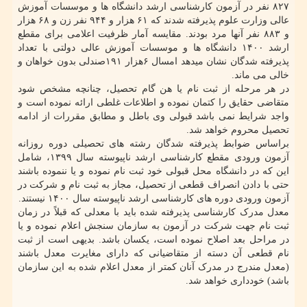
۸۲۷ نفر در آزمون کارشناسی ارشد دانشگاه ها و موسسات آموزش
عالی وزارت علوم پذیرفته شدند که ۶۱ هزار و ۹۴۴ نفر زن و ۶۸ هزار
و ۸۸۳ نفر آنها مرد بودند. مقایسه آمار ظرفیت اعلامی برای مقطع
ارشد ۱۴۰۰ دانشگاه ها و موسسات آموزش عالی دولتی با تعداد
پذیرفته شدگان نشان میدهد امسال ۶هزار ۱۹۱صندلی بدون خواهان و
خالی می ماند.
در هر مرحله از ثبت نام یا هن گام تحصیل، چنانچه مشخص شود
متقاضی حقایق را کتمان نموده و اطلاعات غلطی ارائه نموده است و
واجد شرایط نمی باشد قبولی وی باطل و مطابق مقررات از ادامه
تحصیل محروم خواهد شد.
براساس ضوابط پذیرفته شدگان رشته های تحصیلی دوره روزانه
آزمون ورودی مقطع کارشناسی ارشد ناپیوسته سال ۱۳۹۹، شامل
این که در دانشگاه محل قبولی خود ثبت نام نموده و یا ننموده باشند
حتی با دادن انصراف قطعی از تحصیل، مجاز به ثبت نام و شرکت در
آزمون ورودی دوره های کارشناسی ارشد ناپیوسته سال ۱۴۰۰ نیستند.
معدل مدرک کارشناسی پذیرفته شده باید با معدلی که قبلاً در زمان
ثبت نام جهت شرکت در آزمون به سازمان سنجش اعلام نموده و یا
در مراحل بعد اصلاح نموده است، یکسان باشد. بدیهی است از ثبت
نام قطعی آن دسته از متقاضیانی که دارای مغایرت معدل باشند
(معدل مندرج در مدرک آنان کمتر از معدل اعلام شده به این سازمان
باشد) خودداری خواهد شد.