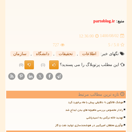
منبع:
partoblog.ir
1400/08/02
12:36:00
727
/ 5
5.0
تگهای خبر:
اطلاعات
,
تحقیقات
,
دانشگاه
,
سازمان
این مطلب پرتوبلاگ را می پسندید؟
(0)
(1)
X
تازه ترین مطالب مرتبط
موشک فالکون ۹ دقایقی پیش با ماه برخورد کرد
رادار مخصوص بررسی ماهیچه های بدن ابداع شد
تهدید خاله نرگس به اسیدپاشی
نوآوری محققان امیرکبیر در هوشمندسازی تولید نفت و گاز