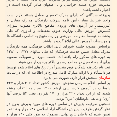
مدیریت حوزه علمیه خراسان و یا اصفهان صادر گردیده است در
اختیار داشته باشند.
پذیرفته شدگانی که دارای مدرک تحصیلی معادل هستند لازم است
واجد شرایط مفاد «آیین نامه شرکت دارندگان مدارک معادل و
غیررسمی در آزمون های ورودی مقاطع بالاتر» مصوب شورای
گسترش آموزش عالی وزارت علوم، تحقیقات و فناوری که طی
بخشنامه توسط معاونت آموزشی وزارت متبوع به تمامی دانشگاه ها
و موسسات آموزش عالی ابلاغ گردیده، باشند.
براساس مصوبه جلسه شورای عالی انقلاب فرهنگی، همه دارندگان
مدرک معادل ضمن خدمت فرهنگیان که طی سالهای ۱۳۷۷ تا ۱۳۸۱
به دوره های مذکور راه یافته اند، حسب مورد از تسهیلات مصوبه
برای ادامه تحصیل در مقاطع رسمی بالاتر برخوردار می شوند.
ثبت نام پذیرفته شدگان فوق منحصراً در تاریخ های اعلام شده توسط
هر دانشگاه و با ارائه مدارک کامل مندرج در اطلاعیه ای که در سایت
سازمان
سنجش قرار دارد، صورت می پذیرد.
بر اساس اعلام سازمان سنجش آموزش کشور تعداد ۴۰۶ هزار و ۴۲۷
داوطلب در آزمون کارشناسی ارشد ۱۴۰۰ مجاز به انتخاب رشته
شدند که از این تعداد ۲۲۰ هزار و ۱۷۰ نفر زن یعنی ۵۴ درصد آنها
"زن" و مابقی داوطلبان "مرد" بودند.
همچنین ظرفیت پذیرش در تمامی دوره های مورد پذیرش بدون در
نظر گرفتن ظرفیت پذیرش دانشگاه آزاد اسلامی ۱۳۷ هزار و ۱۸ نفر
تعیین شده که با بیان نتایج نهایی، مجموعا به طور کلی ۱۳۰ هزار و