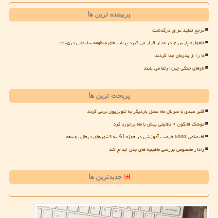
پربیننده ترین ها
مرجع تقلید عراق درگذشت
ماهواره پارس ۲ در مدار قرار می گیرد پرتاب های منظومه سلیمانی در۱۴۰۵
ما را از پدرمان جدا کردند
ناوهای جنگی چین ارتقا می یابند
پربحث ترین ها
اکبر عبدی با سریال ماه عسل باردیگر به تلویزیون برمی گردد
موشک فالکون ۹ دقایقی پیش با ماه برخورد کرد
اختصاص 5000 فرصت آموزشی در حوزه AI به کشورهای درحال توسعه
رادار مخصوص بررسی ماهیچه های بدن ابداع شد
جدیدترین ها