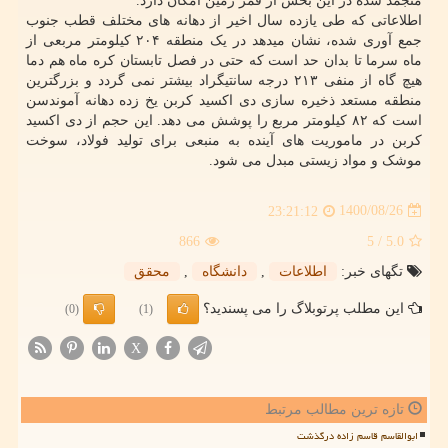
منجمد شده در این بخش از قمر زمین امکان دارد.
اطلاعاتی که طی یازده سال اخیر از دهانه های مختلف قطب جنوب
جمع آوری شده، نشان میدهد در یک منطقه ۲۰۴ کیلومتر مربعی از
ماه سرما تا بدان حد است که حتی در فصل تابستان کره ماه هم دما
هیچ گاه از منفی ۲۱۳ درجه سانتیگراد بیشتر نمی گردد و بزرگترین
منطقه مستعد ذخیره سازی دی اکسید کربن یخ زده دهانه آموندسن
است که ۸۲ کیلومتر مربع را پوشش می دهد. این حجم از دی اکسید
کربن در ماموریت های آینده به منبعی برای تولید فولاد، سوخت
موشک و مواد زیستی مبدل می شود.
1400/08/26
23:21:12
866
/ 5
5.0
تگهای خبر:
اطلاعات
,
دانشگاه
,
محقق
این مطلب پرتوبلاگ را می پسندید؟
(0)
(1)
X
تازه ترین مطالب مرتبط
ابوالقاسم قاسم زاده درگذشت