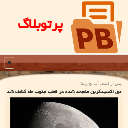
پرتوبلاگ
منو
پس از كشف آب یخ زده؛
دی اکسیدکربن منجمد شده در قطب جنوب ماه کشف شد