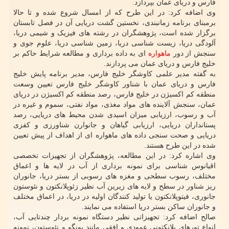
فارس و دریای عمان بپردازد.
وی اضافه کرد: در این طرح که از امسال شروع شده و تا حالا
برمبنای برنامه زمانبندی، نخستین گشت دریایی آن در فصل تابستان
برگزار شده است، پژوهشگران در رشته های فیزیک و شیمی دریا،
آلودگی دریا، زیست شناسی دریا، زمین شناسی دریا، علوم جوی و
سنجش از دور
ماهواره
ای به داده برداری و مطالعه شرایط حاکم بر
خلیج فارس و دریای عمان می پردازند.
به گفته مدیر علمی کاوشگر خلیج فارس، مدیر برنامه پایش خلیج
فارس و دریای عمان با شناور کاوشگر خلیج فارس تعیین وسعت
منطقه کم اکسیژن در خلیج فارس، رصد منطقه کم اکسیژن در دریای
عمان، سنجش آلاینده های مواد مغذی، مواد نفتی، سموم و غیره در
آب و رسوب، ارزیابی میزان اسیدی شدن محیط های دریایی، رصد
پستانداران دریایی، ارزیابی گیاهان و جانوارن شناورزی و کفزی
دریایی و صحت سنجی داده های ماهواره ای از اهداف از پیش تعیین
شده در این طرح هستند.
وی اشاره کرد: در این مطالعه، پژوهشگران از تجهیزات تخصصی
اقیانوس شناسی برای نمونه برداری از آب در لایه ها و اعماق
مختلف، رسوب سطحی و مغزه های رسوبی از بستر دریا، جانوران
ریز شناور در سطح و لایه های زیرین آب نظیر زئوپلانکتون و نئوستون
جانوری، فیتوپلانکتون یا تولید کنندگان اولیه در دریا، در اعماق مختلف
و جانوران ساکن بستر دریا استفاده می نمایند.
صالح اضافه کرد: تجهیزاتی نظیر دستگاه نمونه بردار چندتایی آب،
انواع تورهای پلانکتونی عمودی و افقی مانند بونگو و نئوستون، نمونه