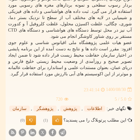
بردار رسوب سطحی و نمونه بردارهای مغزه های رسوبی مورد
استفاده قرار می گیرد. ثبت داده های هواشناسی و داده های فیزیکی
و شیمیایی در لایه های مختلف آب از سطح تا نزدیک بستر دما،
شوری، چگالی، غلظت اکسیژن محلول، غلظت کلروفیل آ و کدورت
آب نیز در محل توسط دستگاه های هواشناسی و دستگاه های CTD
مستقر بر روی شناور کاوشگر انجام می شود.
عضو هیات علمی پژوهشگاه ملی اقیانوس شناسی و علوم جوی
افزود: مقرر است داده ها و نتایج به دست آمده از این برنامه پایشی
در اختیار سازمان حفاظت محیط زیست قرار داده شود تا ضمن ایجاد
تصویر صحیح و روزآمدی از وضعیت محیط زیستی خلیج فارس و
دریای عمان، بعنوان مستندات علمی و استاندارد برای حفاظت عالمانه
و موثرتر از این اکوسیستم های آبی باارزش مورد استفاده قرار گیرد.
1400/08/30
23:41:14
720
/ 5
5.0
تگهای خبر:
اطلاعات
,
پژوهش
,
پژوهشگر
,
سازمان
این مطلب پرتوبلاگ را می پسندید؟
(0)
(1)
X