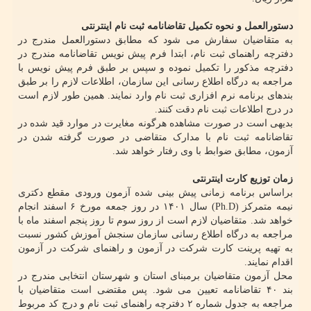
دستورالعمل و نحوه تکمیل تقاضانامه ثبت نام اینترنتی
به متقاضیان سفارش می شود که مطابق دستورالعمل مندرج در
دفترچه راهنمای ثبت نام، ابتدا فرم پیش نویس تقاضانامه مندرج در
دفترچه مذکور را تکمیل نموده و سپس بر طبق فرم پیش نویس با
مراجعه به درگاه اطلاع رسانی این سازمان، اطلاعات لازم را بر طبق
بندهای برنامه نرم افزاری ثبت نام وارد نمایند. همین طور لازم است
در درج اطلاعات ثبت نام دقت کنند.
بدیهی است در صورت مشاهده هرگونه مغایرت در موارد قید شده در
تقاضانامه ثبت نام با مدارک متقاضی در صورت گرفته شدن در
آزمون، مطابق ضوابط با وی رفتار خواهد شد.
زمان توزیع کارت اینترنتی
براساس برنامه زمانی پیش بینی شده آزمون ورودی مقطع دکتری
نیمه متمرکز (Ph.D) سال ۱۴۰۱ در روز جمعه مورخ ۶ اسفند انجام
خواهد شد. متقاضیان لازم است از روز سوم تا روز پنجم اسفند ماه با
مراجعه به درگاه اطلاع رسانی سازمان سنجش آموزش کشور نسبت
به تهیه پرینت کارت شرکت در آزمون و راهنمای شرکت در آزمون
اقدام نمایند.
محل آزمون متقاضیان برمبنای استان و شهرستان انتخابی مندرج در
بند ۴۰ تقاضانامه تعیین می شود. پس مقتضی است متقاضیان با
مراجعه به جدول شماره ۲ دفترچه راهنمای ثبت نام و درج کد مربوط