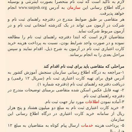
لازم به تاکید است که ثبت نام منحصراً بصورت اینترنتی و بوسیله
درگاه اطلاع رسانی این
سازمان
به آدرس www.sanjesh.org انجام
خواهد پذیرفت.
هر متقاضی بر طبق ضوابط مندرج در دفترچه راهنمای ثبت نام و
شرکت در آزمون می تواند در یک کدرشته امتحانی ثبت نام و در
آزمون مربوط شرکت نماید.
متقاضیان لازم است که ابتدا دفترچه راهنمای ثبت نام را مطالعه
نموده و در صورت واجد شرایط بودن، نسبت به پرداخت هزینه خرید
کارت اعتباری ثبت نام در آزمون به شرح ذیل، اقدام نمایند و سپس
مراحل بعدی را به انجام برسانند.
مراحلی که متقاضی باید برای ثبت نام اقدام کند
۱-مراجعه به درگاه اطلاع رسانی سازمان سنجش آموزش کشور به
آدرس فوق برای تهیه کارت اعتباری ثبت نام (سریال ۱۲ رقمی) و
دریافت دفترچه راهنمای ثبت نام (دفترچه شماره ۱).
۲- تهیه فایل عکس اسکن شده متقاضی برمبنای توضیحات مندرج در
دفترچه راهنمای ثبت نام.
۳-آماده نمودن
اطلاعات
مورد نیاز جهت ثبت نام.
۴- خرید کارت اعتباری ثبت نام به مبلغ دو میلیون هشتاد و پنج هزار
ریال از سامانه خرید کارت اعتباری در درگاه اطلاع رسانی این
سازمان.
۵- پرداخت هزینه
خدمات
ارسال پیام کوتاه به متقاضیان به مبلغ ۱۲
هزار ریال.