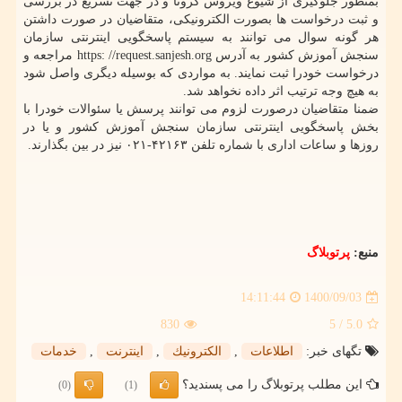
بمنظور جلوگیری از شیوع ویروس کرونا و در جهت تسریع در بررسی
و ثبت درخواست ها بصورت الکترونیکی، متقاضیان در صورت داشتن
هر گونه سوال می توانند به سیستم پاسخگویی اینترنتی سازمان
سنجش آموزش کشور به آدرس https: //request.sanjesh.org مراجعه و
درخواست خودرا ثبت نمایند. به مواردی که بوسیله دیگری واصل شود
به هیچ وجه ترتیب اثر داده نخواهد شد.
ضمنا متقاضیان درصورت لزوم می توانند پرسش یا سئوالات خودرا با
بخش پاسخگویی اینترنتی سازمان سنجش آموزش کشور و یا در
روزها و ساعات اداری با شماره تلفن ۴۲۱۶۳-۰۲۱ نیز در بین بگذارند.
منبع:
پرتوبلاگ
1400/09/03
14:11:44
830
/ 5
5.0
تگهای خبر:
اطلاعات
,
الكترونیك
,
اینترنت
,
خدمات
این مطلب پرتوبلاگ را می پسندید؟
(0)
(1)