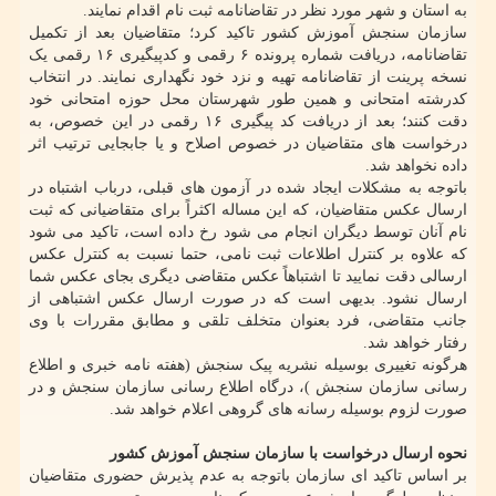
به استان و شهر مورد نظر در تقاضانامه ثبت نام اقدام نمایند.
سازمان سنجش آموزش کشور تاکید کرد؛ متقاضیان بعد از تکمیل
تقاضانامه، دریافت شماره پرونده ۶ رقمی و کدپیگیری ۱۶ رقمی یک
نسخه پرینت از تقاضانامه تهیه و نزد خود نگهداری نمایند. در انتخاب
کدرشته امتحانی و همین طور شهرستان محل حوزه امتحانی خود
دقت کنند؛ بعد از دریافت کد پیگیری ۱۶ رقمی در این خصوص، به
درخواست های متقاضیان در خصوص اصلاح و یا جابجایی ترتیب اثر
داده نخواهد شد.
باتوجه به مشکلات ایجاد شده در آزمون های قبلی، درباب اشتباه در
ارسال عکس متقاضیان، که این مساله اکثراً برای متقاضیانی که ثبت
نام آنان توسط دیگران انجام می شود رخ داده است، تاکید می شود
که علاوه بر کنترل اطلاعات ثبت نامی، حتما نسبت به کنترل عکس
ارسالی دقت نمایید تا اشتباهاً عکس متقاضی دیگری بجای عکس شما
ارسال نشود. بدیهی است که در صورت ارسال عکس اشتباهی از
جانب متقاضی، فرد بعنوان متخلف تلقی و مطابق مقررات با وی
رفتار خواهد شد.
هرگونه تغییری بوسیله نشریه پیک سنجش (هفته نامه خبری و اطلاع
رسانی سازمان سنجش )، درگاه اطلاع رسانی سازمان سنجش و در
صورت لزوم بوسیله رسانه های گروهی اعلام خواهد شد.
نحوه ارسال درخواست با سازمان سنجش آموزش کشور
بر اساس تاکید ای سازمان باتوجه به عدم پذیرش حضوری متقاضیان