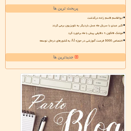
پربحث ترین ها
ابوالقاسم قاسم زاده درگذشت
اکبر عبدی با سریال ماه عسل باردیگر به تلویزیون برمی گردد
موشک فالکون ۹ دقایقی پیش با ماه برخورد کرد
اختصاص 5000 فرصت آموزشی در حوزه AI به کشورهای درحال توسعه
جدیدترین ها