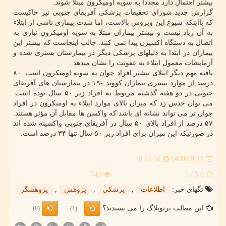
بیشتر احتمال دارد مجدداً به سویه اومیکرون مبتلا شوند.
گزارش جدید شورای تحقیقات پزشکی آفریقای جنوبی نیز حاکیست
که بااینکه شیوع این ویروس بالاست، اما شدت بیماری ناشی از ابتلاء
به آن زیاد نیست و بیشتر بیماران مبتلا به سویه اومیکرون نیازی به
اتصال به دستگاه اکسیژن پیدا نمی کنند. جالب اینجاست که بیشتر این
بیماران در ابتدا به دلیلهای پزشکی دیگر در بیمارستان بستری شده و
آزمایشات معمول ابتلاء به عفونت را نشان میدهد.
یافته مهم دیگر ابتلای بیشتر افراد جوان به سویه اومیکرون است. ۸۰
درصد از موارد بستری بیماران کووید -۱۹ در بیمارستان های آفریقای
جنوبی در دو هفته گذشته مربوط به افراد زیر ۵۰ سال بوده است.
می توان حدس زد که میزان بالای موارد ابتلاء به اومیکرون در افراد
جوان تر می تواند نشانه ای باشد که واکسن ها مقابل آن مؤثر هستند.
۵۷ درصد از افراد بالای ۵۰ سال در آفریقای جنوبی واکسینه شده اند
در صورتیکه این میزان برای افراد زیر ۵۰ سال تنها ۳۴ درصد است.
1400/09/17
10:13:00
749
/ 5
5.0
تگهای خبر:
اطلاعات
,
پزشكی
,
پژوهش
,
پژوهشگر
این مطلب پرتوبلاگ را می پسندید؟
(0)
(1)