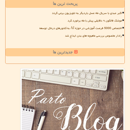
پربحث ترین ها
اکبر عبدی با سریال ماه عسل باردیگر به تلویزیون برمی گردد
موشک فالکون ۹ دقایقی پیش با ماه برخورد کرد
اختصاص 5000 فرصت آموزشی در حوزه AI به کشورهای درحال توسعه
رادار مخصوص بررسی ماهیچه های بدن ابداع شد
جدیدترین ها