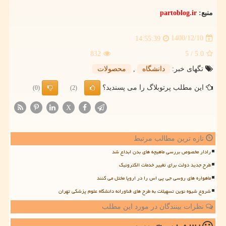
منبع:
partoblog.ir
1400/12/10
14:55:39
832
/ 5
5.0
تگهای خبر:
دانشگاه
,
محصولات
این مطلب پرتوبلاگ را می پسندید؟
(0)
(2)
X
تازه ترین مطالب مرتبط
رادار مخصوص بررسی ماهیچه های بدن ابداع شد
طرح جدید دولت برای تغییر خدمات الکترونیک
ماهواره های روسی جی پی اس را در اروپا مختل می کنند
شروع شیوه نوین تسهیلات به طرح های فناورانه دانشگاه علوم پزشکی تهران
نظرات بینندگان در مورد این مطلب