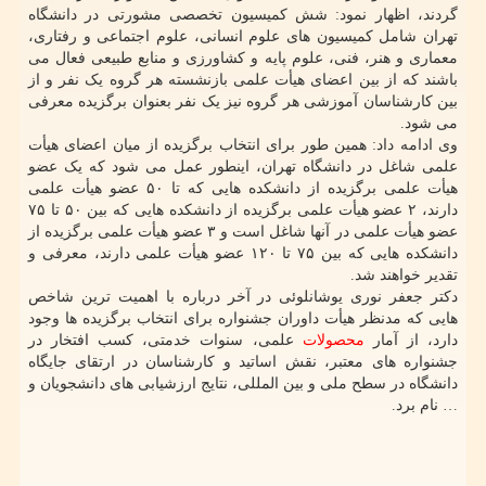
گردند، اظهار نمود: شش کمیسیون تخصصی مشورتی در دانشگاه
تهران شامل کمیسیون های علوم انسانی، علوم اجتماعی و رفتاری،
معماری و هنر، فنی، علوم پایه و کشاورزی و منابع طبیعی فعال می
باشند که از بین اعضای هیأت علمی بازنشسته هر گروه یک نفر و از
بین کارشناسان آموزشی هر گروه نیز یک نفر بعنوان برگزیده معرفی
می شود.
وی ادامه داد: همین طور برای انتخاب برگزیده از میان اعضای هیأت
علمی شاغل در دانشگاه تهران، اینطور عمل می شود که یک عضو
هیأت علمی برگزیده از دانشکده هایی که تا ۵۰ عضو هیأت علمی
دارند، ۲ عضو هیأت علمی برگزیده از دانشکده هایی که بین ۵۰ تا ۷۵
عضو هیأت علمی در آنها شاغل است و ۳ عضو هیأت علمی برگزیده از
دانشکده هایی که بین ۷۵ تا ۱۲۰ عضو هیأت علمی دارند، معرفی و
تقدیر خواهند شد.
دکتر جعفر نوری یوشانلوئی در آخر درباره با اهمیت ترین شاخص
هایی که مدنظر هیأت داوران جشنواره برای انتخاب برگزیده ها وجود
دارد، از آمار
محصولات
علمی، سنوات خدمتی، کسب افتخار در
جشنواره های معتبر، نقش اساتید و کارشناسان در ارتقای جایگاه
دانشگاه در سطح ملی و بین المللی، نتایج ارزشیابی های دانشجویان و
… نام برد.