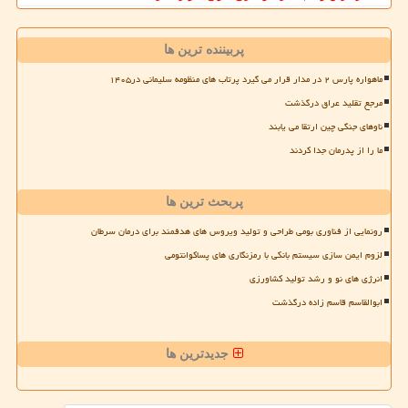
پربیننده ترین ها
ماهواره پارس ۲ در مدار قرار می گیرد پرتاب های منظومه سلیمانی در۱۴۰۵
مرجع تقلید عراق درگذشت
ناوهای جنگی چین ارتقا می یابند
ما را از پدرمان جدا کردند
پربحث ترین ها
رونمایی از فناوری بومی طراحی و تولید ویروس های هدفمند برای درمان سرطان
لزوم ایمن سازی سیستم بانکی با رمزنگاری های پساکوانتومی
انرژی های نو و رشد تولید کشاورزی
ابوالقاسم قاسم زاده درگذشت
جدیدترین ها