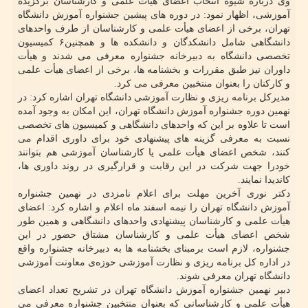
وی درباره شیوه انتخاب اعضای هیأت علمی و کارشناسان برگزیده
آموزشی، اظهار نمود: در دوره های پیشین جشنواره آموزش دانشگاه
تهران، برخی از اعضای هیأت علمی و کارشناسان از طرف واحدهای
دانشگاهی شامل دانشکدگان و دانشکده ها و همچنین۶ کمیسیون
تخصصی دانشگاه به دبیرخانه جشنواره معرفی می شدند و هیأت
داوران نیز طبق مقررات و بخشنامه ها، برخی از اعضای هیأت علمی
و کارکنان را بعنوان منتخبین معرفی می کرد.
مدیرکل برنامه ریزی و نظارت آموزشی دانشگاه تهران اشاره کرد: در
نهمین دوره جشنواره آموزش دانشگاه تهران، این امکان به وجود آمده
است تا علاوه بر این که واحدهای دانشگاهی و کمیسیون های تخصصی
نسبت به معرفی گزینه های پیشنهادی خود برای داوری اقدام می
کنند، شخص اعضای هیأت علمی یا کارشناسان آموزشی هم بتوانند
خودرا جهت شرکت در این رقابت و قرارگیری در روند داوری ها،
کاندیدا نمایند.
دکتر نوری آخرین مهلت برای اعلام نامزدی در نهمین جشنواره
آموزش دانشگاه تهران را نیمه اسفند ماه اعلام و اشاره کرد: اعضای
هیأت علمی و کارشناسان پیشنهادی واحدهای دانشگاهی و همین طور
شخص اعضای هیأت علمی و کارشناسان مشتاق حضور در این
جشنواره، لازم است برمبنای بخشنامه ها به دبیرخانه جشنواره واقع
در اداره کل برنامه ریزی و نظارت آموزشی حوزه‌ی معاونت آموزشی
دانشگاه تهران معرفی شوند.
دبیر نهمین جشنواره آموزش دانشگاه تهران در تشریح تعداد اعضای
هیأت علمی و کارشناسانی که بعنوان منتخبین جشنواره معرفی می