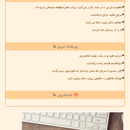
ماهواره پارس ۲ در مدار قرار می گیرد پرتاب های منظومه سلیمانی در۱۴۰۵
مرجع تقلید عراق درگذشت
ناوهای جنگی چین ارتقا می یابند
ما را از پدرمان جدا کردند
پربحث ترین ها
انرژی های نو و رشد تولید کشاورزی
ابوالقاسم قاسم زاده درگذشت
اکبر عبدی با سریال ماه عسل باردیگر به تلویزیون برمی گردد
موشک فالکون ۹ دقایقی پیش با ماه برخورد کرد
جدیدترین ها