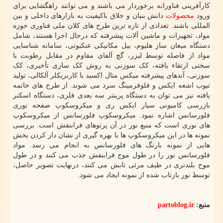
کارآفرینی فناورانه برخوردار می باشند و می توانند راهگشایی برای
ورود
محصولات
دانش بنیان و خلاق باکیفیت به بازارهای داخلی و بین
المللی باشند. تعدادی از تازه ترین طرح های کلان ملی فناوری حوزه
مواد، تجهیزات و ماشین آلات پیشرفته که درحال اجرا هستند، شامل
دستگاه میعان ساز هلیوم، بیل مکانیکی عنکبوتی، سامانه شناسایی
مواد از فاصله توسط لیزر، گچ آلفای مقاوم در مقابل رطوبت با
سختی ارتقاء یافته، کک سوزنی به روش کک سازی تأخیری، کک
سوزنی، آندهای پیشرفته میکس متال اکسید با کاربریکلر آلکالی، تولید
تیوب اشعه ایکس و فلوفرمینگ سرد می شوند. از طرح های خاتمه
یافته نیز می توان به دستگاه پرینتر سه بعدی فلزی، دستگاه اسکنر
بازرسی کامیونی سیار ایکس ری و میکروسکوپ صفحه نوری
فلورسانس اشاره نمود. میکروسکوپ فلورسانس از میکروسکوپ
های نوری است که منبع نور در آن پرتوهای فرابنفش است. بررسی
نمونه ها در این میکروسکوپ ها با بهره گیری از نشان دار کردن بخش
هایی از نمونه بارنگ های فلورسانس به انجام می رسد. مواد
فلورسانس نور را در طول موج فرابنفش جذب می کنند و در طول
موج بلندتری در طیف مرئی تابش می کنند، درنهایت تصویر حاصل،
توسط نور بازتاب شده از نمونه ایجاد می شود.
منبع:
partoblog.ir