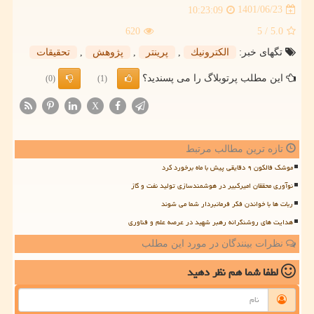
1401/06/23
10:23:09
620
/ 5
5.0
تگهای خبر:
الكترونیك
,
پرینتر
,
پژوهش
,
تحقیقات
این مطلب پرتوبلاگ را می پسندید؟
(0)
(1)
X
تازه ترین مطالب مرتبط
موشک فالکون ۹ دقایقی پیش با ماه برخورد کرد
نوآوری محققان امیرکبیر در هوشمندسازی تولید نفت و گاز
ربات ها با خواندن فکر فرمانبردار شما می شوند
هدایت های روشنگرانه رهبر شهید در عرصه علم و فناوری
نظرات بینندگان در مورد این مطلب
لطفا شما هم
نظر دهید