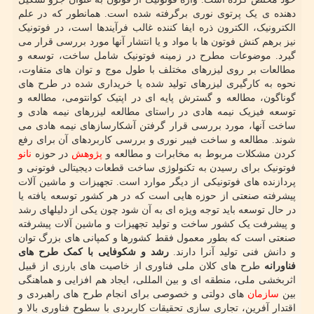
دهنده ی یک پرتوی نوری برگرفته شده است. همانطور که در علم
الکترونیک، الکترون ذره ایفا کننده غالب فرآیندها است، در فوتونیک
نیز برهم کنش فوتون ها با مواد و یا انتشار آنها مورد بررسی قرار می
گیرد. موضوعات مطرح در زمینه فوتونیک شامل ساخت، توسعه و
مطالعات بر روی لیزرهای مختلف با طول موج و توان های متفاوت،
نحوه به کارگیری لیزرهای تولید شده یا خریداری شده در طرح های
گوناگون، مطالعه و گسترش پایه ای در اپتیک کوانتومی، مطالعه و
توسعه فیزیک نیمه هادی در راستای مطالعه لیزرهای نیمه هادی و
ساخت آنها، مورد بررسی قرار گرفتن آشکارسازهای نیمه هادی می
شوند. مطالعه و ساخت فیبر نوری و بررسی کاربردهای آن برای رفع
کردن مشکلات مربوط به مخابرات و مطالعه و
پژوهش
در حوزه
نانو
فوتونیک برای رسیدن به تکنولوژی ساخت قطعات دیجیتالی فوتونی و
پردازنده های فوتونیکی از دیگر موارد است. تجهیزات و ماشین آلات
پیشرفته صنعتی از حوزه هایی است که در هر کشور توسعه یافته یا
در حال توسعه باید توجه ویژه ای به آن شود چون یکی از دلیلهای رشد
و پیشرفت یک کشور ساخت و تولید تجهیزات و ماشین آلات پیشرفته
صنعتی است که بطور معمول فقط کشورها و کمپانی های بزرگ توان
و دانش فنی تولید آنرا دارند.
رشد و شکوفایی با کمک طرح های
فناورانه
طرح های کلان ملی فناوری از خاصیت های بارزی از قبیل
اثربخشی ملی، منطقه ای و بین المللی، ایجاد هم افزایی و هماهنگی
بین
سازمان
های دولتی و خصوصی برای انجام طرح های راهبردی و
اقتدار آفرین، تجاری سازی تحقیقات کاربردی با سطوح فناوری بالا و