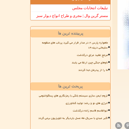
تبلیغات انتخابات مجلس
مستر گرین وال | مجری و طراح انواع دیوار سبز
پربیننده ترین ها
ماهواره پارس ۲ در مدار قرار می گیرد پرتاب های منظومه
سلیمانی در۱۴۰۵
مرجع تقلید عراق درگذشت
ناوهای جنگی چین ارتقا می یابند
ما را از پدرمان جدا کردند
پربحث ترین ها
لزوم ایمن سازی سیستم بانکی با رمزنگاری های پساکوانتومی
انرژی های نو و رشد تولید کشاورزی
ابوالقاسم قاسم زاده درگذشت
اکبر عبدی با سریال ماه عسل باردیگر به تلویزیون برمی گردد