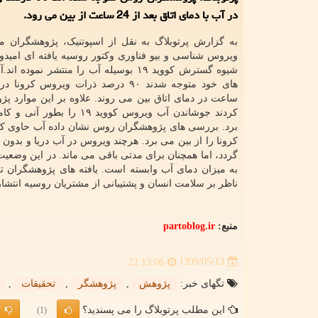
در آب با دمای اتاق بعد از 24 ساعت از بین می رود.
به گزارش پرتوبلاگ به نقل از اسپوتنیک، پژوهشگران مر
ویروس شناسی و بیو فناوری وکتور روسیه یافته ای امیدوار
شیوه گسترش کووید ۱۹ بوسیله آب را منتشر نموده اند.آنها در
ساعت در دمای اتاق بین می روند. علاوه بر این موارد پژو
کردند جوشاندن آب ویروس کووید ۱۹ را 
برد. بررسی های پژوهشگران روس نشان داده آب حاوی کل
کرونا را از بین می برد. هرچند ویروس در آب دریا و بدون 
گردد، اما همچنان برای مدتی باقی می ماند. در این وضع
به میزان دمای آب وابسته است. یافته های پژوهشگران
ناظر بر سلامت انسان و پشتیبانی از مشتریان روسیه انتشار
منبع:
partoblog.ir
1399/05/13
22:13:06
تگهای خبر:
پژوهش
,
پژوهشگر
,
تحقیقات
,
این مطلب پرتوبلاگ را می پسندید؟
(1)