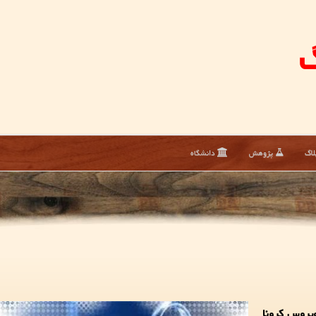
گ
لاگ
پژوهش
دانشگاه
 متوجه شده اند 90 درصد ویروس كرونا