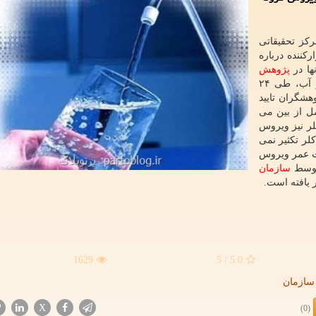
کز تحقیقاتی
کننده درباره
پژوهش
های خود متوجه شدند ۹۰ درصد ذرات ویروس کرونا در آب، طی ۲۴
هشگران تایید
بطور آنی و کامل از بین می
ر نیز ویروس
کلر تکثیر نمی
یت عمر ویروس
 توسط
سازمان
 یافته است.
1629
/ 5
5.0
سازمان
X
(0)