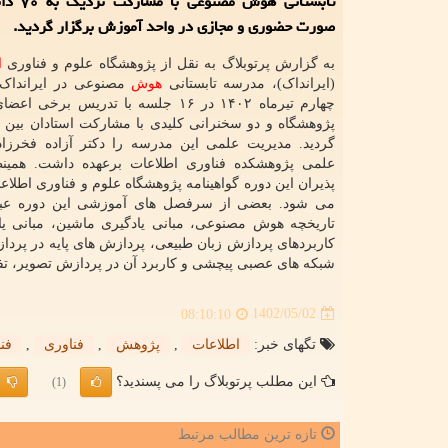
تابستانی هوش
صورت حضوری و مجازی در واحد آموزش برگزار گردید.
به گزارش پرتوبلاگ به نقل از پژوهشگاه علوم و فناوری
ا
(ایرانداک)، مدرسه تابستانی
هوش
مصنوعی در ایرانداک
چهارم تیرماه ۱۴۰۲ در ۱۶ جلسه با تدریس بر
پژوهشگاه و دو سخنرانی کلیدی با مشارکت استادان بین ا
گردید. مدیریت علمی این مدرسه را دکتر آزاده فخرزا
علمی پژوهشکده فناوری اطلاعات برعهده داشت. همین
پذیران این دوره گواهینامه پژوهشگاه علوم و فناوری اطلاع
می شود. بعضی از سرفصل های آموزشی این دوره عبار
تاریخچه هوش مصنوعی، مبانی یادگیری ماشین، مبانی یا
کاربردهای پردازش زبان طبیعی، پردازش های پایه در پرد
شبکه های عصبی پیچشی و کاربرد آن در پردازش تصویر، تفک
1402/05/02
08:10:10
تگهای خبر:
اطلاعات
,
پژوهش
,
فناوری
,
فن
این مطلب پرتوبلاگ را می پسندید؟
(1)
تازه ترین مطالب مرتبط