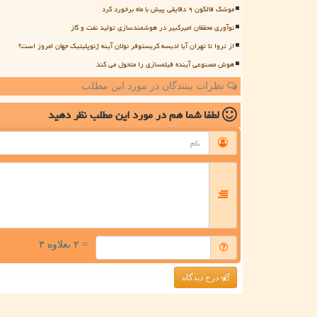
موشک فالکون ۹ دقایقی پیش با ماه برخورد کرد
نوآوری محققان امیرکبیر در هوشمندسازی تولید نفت و گاز
از تروا تا تهران آیا ادیسه کریستوفر نولان آینه ژئوپلیتیک جهان امروز است؟
هوش مصنوعی آینده فیلمسازی را متحول می کند
نظرات بینندگان در مورد این مطلب
لطفا شما هم
در مورد این مطلب
نظر دهید
= ۲ بعلاوه ۳
درج دیدگاه