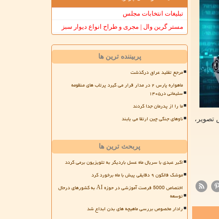
تبلیغات انتخابات مجلس
مستر گرین وال | مجری و طراح انواع دیوار سبز
پربیننده ترین ها
مرجع تقلید عراق درگذشت
ماهواره پارس ۲ در مدار قرار می گیرد پرتاب های منظومه
سلیمانی در۱۴۰۵
ما را از پدرمان جدا کردند
ناوهای جنگی چین ارتقا می یابند
 تصویر،
پربحث ترین ها
اکبر عبدی با سریال ماه عسل باردیگر به تلویزیون برمی گردد
موشک فالکون ۹ دقایقی پیش با ماه برخورد کرد
اختصاص 5000 فرصت آموزشی در حوزه AI به کشورهای درحال
توسعه
رادار مخصوص بررسی ماهیچه های بدن ابداع شد