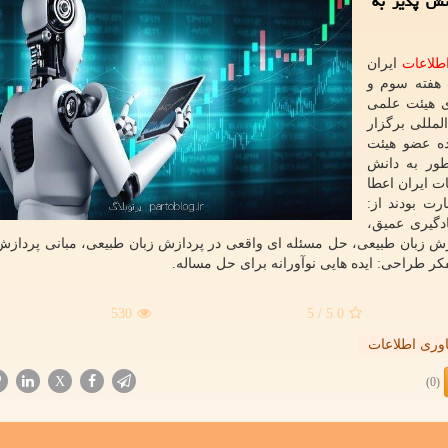
 مصنوعی با مشارکت نزدیک به ۷۰ دانش پذیر به
طلاعات
ایران
 هفته سوم و
خی اعضای هیئت علمی
لمللی برگزار
ده عضو هیئت
طور به دانش
ات ایران اعطا
ت بودند از:
دگیری عمیق،
ازش زبان طبیعی، حل مسئله ای واقعی در پردازش زبان طبیعی، مبانی پردازش
ر طراحی: ایده هایی نوآورانه برای حل مساله.
530
/ 5
5.0
اوری اطلاعات
X
(0)