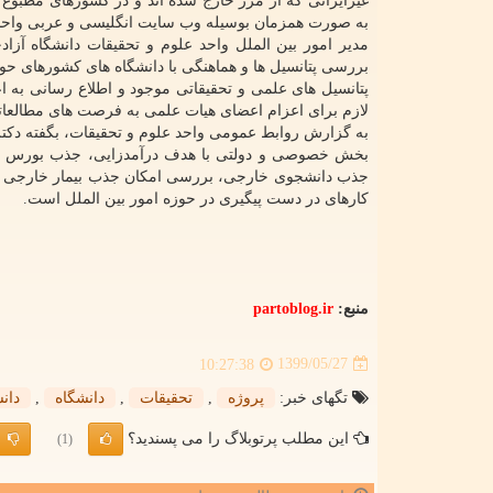
غیرایرانی که از مرز خارج شده اند و در کشورهای مطبوع 
به صورت همزمان بوسیله وب سایت انگلیسی و عربی واحد ب
مدیر امور بین الملل واحد علوم و تحقیقات دانشگاه آز
پتانسیل های علمی و تحقیقاتی موجود و اطلاع رسانی ب
لازم برای اعزام اعضای هیات علمی به فرصت های مطالعاتی
به گزارش روابط عمومی واحد علوم و تحقیقات، بگفته دکت
بخش خصوصی و دولتی با هدف درآمدزایی، جذب بورس های 
جذب دانشجوی خارجی، بررسی امکان جذب بیمار خارجی در بی
کارهای در دست پیگیری در حوزه امور بین الملل است.
منبع:
partoblog.ir
1399/05/27
10:27:38
تگهای خبر:
پروژه
,
تحقیقات
,
دانشگاه
,
دان
این مطلب پرتوبلاگ را می پسندید؟
(1)