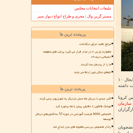
تبلیغات انتخابات مجلس
مستر گرین وال | مجری و طراح انواع دیوار سبز
پربیننده ترین ها
مرجع تقلید عراق درگذشت
ماهواره پارس ۲ در مدار قرار می گیرد پرتاب های منظومه
سلیمانی در۱۴۰۵
ما را از پدرمان جدا کردند
ناوهای جنگی چین ارتقا می یابند
های پسادکتری، فرصت های مطالعاتی، ایجاد شرکت های دانش بنیان و غیره در حال انجام می باشد که در نتیجه این واحددانشگاهی تابحال ۱۰
قیقات داشته
پربحث ترین ها
ویروس کرونا
اکبر عبدی با سریال ماه عسل باردیگر به تلویزیون برمی گردد
سازمان
موشک فالکون ۹ دقایقی پیش با ماه برخورد کرد
رگزاران
اختصاص 5000 فرصت آموزشی در حوزه AI به کشورهای درحال
توسعه
رادار مخصوص بررسی ماهیچه های بدن ابداع شد
نشجویان