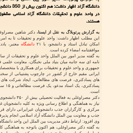
دانشگاه آزاد اظهار داش
در واحد علوم و تحقیقات دانشگاه آزاد اسلامی مشغو
هستند.
به گزارش پرتوبلاگ به نقل از ایسنا،
دکتر شاهین مصراوغ
این مطلب اظهار داشت: واحد علوم و تحقیقات تا به امروز
امکان تبادل استاد و دانشجو، با ۲۱
دانشگاه
معتبر، یادد
موافقتنامه امضاء کرده است.
نامه ای سه جانبه میان بنیاد ملی نخبگان، معاونت علمی 
جمهوری و واحد علوم و تحقیقات برای همکاری با متخصصان
ایرانی مقیم خارج از کشور در چارچوب پشتیبانی از سخن
پسادک
است.
دکتر مصراوغلی
نیاز به هماهنگی و اطلاع رسانی ویژه به کلیه دانشجویان
مرکزی و کارگزاران جذب دانشجویان غیرایرانی دارای قرار
جذب و معاونت بین الملل دانشگاه آزاد اسلامی انجام پذیر
وی افزود: ارتباط دفتر مدیریت بین الملل این واحد دانشگا
به گفته دکتر مصراوغلی، هم اکنون باتوجه به هماهنگی کا