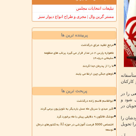
تبلیغات انتخابات مجلس
مستر گرین وال | مجری و طراح انواع دیوار سبز
پربیننده ترین ها
مرجع تقلید عراق درگذشت
ماهواره پارس ۲ در مدار قرار می گیرد پرتاب های منظومه
سلیمانی در۱۴۰۵
ما را از پدرمان جدا کردند
ناوهای جنگی چین ارتقا می یابند
تأسفانه
کارکنان
پربحث ترین ها
ی را در
ی شود و
ابوالقاسم قاسم زاده درگذشت
جویان در
اکبر عبدی با سریال ماه عسل باردیگر به تلویزیون برمی گردد
موشک فالکون ۹ دقایقی پیش با ماه برخورد کرد
ودشان را
اختصاص 5000 فرصت آموزشی در حوزه AI به کشورهای درحال
را تحویل
توسعه