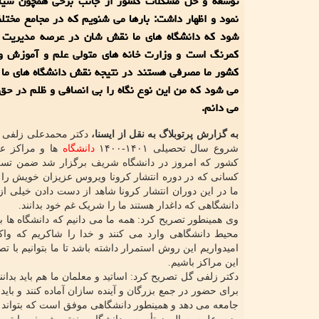
توسعه و حل مشکلات کشور از جانب برخی همچون سیاس
نمود و اظهار داشت: بارها می شنویم که در مجامع مخت
شود که دانشگاه های ما نقش شان در عرصه مدیریت 
کمرنگ است و وزارت خانه های متولی علم و آموزش 
کشور ما مصرفی هستند در نتیجه نقش دانشگاه های ما 
می شود که من این نوع نگاه را بی انصافی و ظلم در حق
می دانم.
به گزارش پرتوبلاگ به نقل از ایسنا،
دکتر محمدعلی زلفی 
شروع سال تحصیلی ۱۴۰۱-۱۴۰۰
دانشگاه
ها و مراکز ع
کشور که امروز در دانشگاه شریف برگزار شد ضمن تسل
کسانی که در دوره انتشار کرونا ویروس عزیزان خویش را ا
ما در این دوران انتشار کرونا شاهد از دست دادن خیلی از
دانشگاهی که داغدار هستند ما را شریک غم خود بدانند.
وی همینطور تصریح کرد: همه ما می دانیم که دانشگاه ها 
محیط دانشگاهی وارد می کنند و خدا را شاکریم که واک
امیدواریم این روش استمرار داشته باشد تا ما بتوانیم با 
این مراکز باشیم.
دکتر زلفی گل تصریح کرد: اساتید و معلمان ما هم باید بدان
برای حضور در جمع بزرگان و آینده سازان آماده کنند و بای
جامعه می دهد و همینطور دانشگاهی موفق است که بتواند 