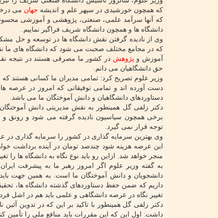
وزیر علوم، سالروز تأسیس دانشگاه صنعتی شریف را تبری
که همچون خورشیدی در سپهر علم و اندیشه
جهان
می درخشد
که آنها سرآمد علمی، صنعتی، پژوهشی و آموزشی محسوب م
دانشگاه ها و همچون دانشگاه شریف فراگیر نماییم.
وی از نادیده گرفتن نقش دانشگاه ها در توسعه و حل مشکل
که در مجامع مختلف صحبت می شود که دانشگاه های ما ن
آموزش و
پژوهش
در کشور ما مصرفی هستند در نتیجه نقش
حق دانشگاهیان می دانم.
وزیر علوم تصریح کرد: تمامی مدیران ما کسانی هستند که 
دست آورده اند و تمامی توفیقاتی که امروز در عرصه 
دستاوردهای دانشگاهیان و دانش آموختگان ما می باشد.
دکتر زلفی گل همینطور به نقش مدیریتی دانش آموختگان د
برخی همچون سیاسیون نادیده گرفته می شود و رونق و م
توجه قرار نمی گیرد.
وی بهترین سرمایه گذاری در کشور را سرمایه گذاری در ع
این عرصه هزینه شود چندصد تومان در آینده برداشت خواه
منجر خواهد شد. ازاین رو باید نوع نگاه به دانشگاه ها را 
به گفته وزیر علوم اگر امروز رهبر ما به پیشرفت ایرا
دانشجویان و دانش آموختگان ما است. به همین جهت باید ب
داریم که ضمن حفظ دستاوردهای گذشته دانشگاه ها، تحقیق
تغییر نگاه در عرصه دانشگاهی و علمی باید هم در اشل فرد
دکتر زلفی گل همینطور با تاکید بر این که در تدوین آئین 
داشت: اول این که این مقررات باید منافع ملی را تأمین کند