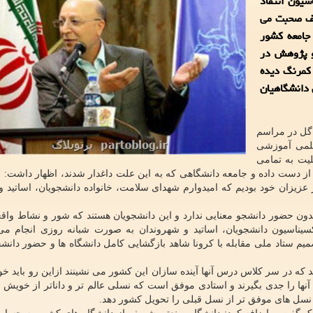
یون انتقاد
لف صحبت می
جامعه کشور
و پژوهش در
کمرنگ دیده
 دانشگاهیان
گل در مراسم
لمی آموزشی
یت به تمامی
ز دست داده و جامعه دانشگاهی که به این علت داغدار شدند، اظهار داشت: م
 عزیزان خود بودیم که امیدوارم شهدای سلامت، خانواده دانشجویان، اساتید و 
بدون حضور دانشجو معنایی ندارد و این دانشجویان هستند که شور و نشاط واقع
سیناسیون دانشجویان، اساتید و شهروندان به صورت شبانه روزی انجام م
تصمیم ستاد ملی مقابله با کرونا شاهد بازگشایی کامل دانشگاه ها و حضور دانش
ند که در سر کلاس درس آنها آینده سازان این کشور می نشینند ازاین رو باید خ
د آنها را جدی بگیرند و استادی موفق است که نسلی عالم تر و داناتر از خویش 
نسل های موفق تر از نسل قبلی را تحویل کشور دهد.