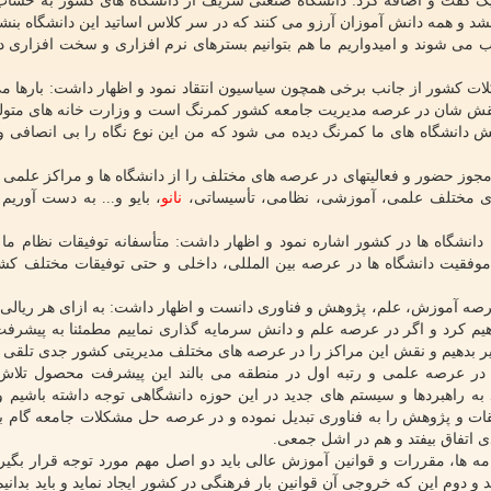
ک گفت و اضافه کرد: دانشگاه صنعتی شریف از دانشگاه های کشور به حساب
 و همه دانش آموزان آرزو می کنند که در سر کلاس اساتید این دانشگاه بنشی
ی شوند و امیدواریم ما هم بتوانیم بسترهای نرم افزاری و سخت افزاری د
ات کشور از جانب برخی همچون سیاسیون انتقاد نمود و اظهار داشت: بارها م
قش شان در عرصه مدیریت جامعه کشور کمرنگ است و وزارت خانه های متول
 دانشگاه های ما کمرنگ دیده می شود که من این نوع نگاه را بی انصافی و
مجوز حضور و فعالیتهای در عرصه های مختلف را از دانشگاه ها و مراکز علمی 
های مختلف علمی، آموزشی، نظامی، تأسیساتی،
نانو
، بایو و... به دست آوری
انشگاه ها در کشور اشاره نمود و اظهار داشت: متأسفانه توفیقات نظام ما 
وفقیت دانشگاه ها در عرصه بین المللی، داخلی و حتی توفیقات مختلف کش
رصه آموزش، علم، پژوهش و فناوری دانست و اظهار داشت: به ازای هر ریالی 
یم کرد و اگر در عرصه علم و دانش سرمایه گذاری نماییم مطمئنا به پیشرف
تغییر بدهیم و نقش این مراکز را در عرصه های مختلف مدیریتی کشور جدی تلقی ن
ن در عرصه علمی و رتبه اول در منطقه می بالند این پیشرفت محصول تلاش 
ه راهبردها و سیستم های جدید در این حوزه دانشگاهی توجه داشته باشیم و 
ات و پژوهش را به فناوری تبدیل نموده و در عرصه حل مشکلات جامعه گام بر
ی اتفاق بیفتد و هم در اشل جمعی.
نامه ها، مقررات و قوانین آموزش عالی باید دو اصل مهم مورد توجه قرار بگیرد
 و دوم این که خروجی آن قوانین بار فرهنگی در کشور ایجاد نماید و باید بدانی