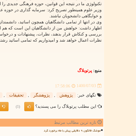
تکنولوژی ما در نتیجه این قوانین، حوزه فرهنگی جدیدی را ایج
وزیر علوم همینطور تصریح کرد: سرمایه گذاری در حوزه علم
و خوابگاهی دانشجویان نباشند.
وی در انتها از تمامی دانشگاهیان همچون اساتید، دانشمن
اظهار داشت: خواهش من از دانشگاهیان این است که هم اکنو
بررسی و کنکاش قرار بدهند، نظرات، پیشنهادات و درخواس
نظرات اعمال خواهد شد و امیدواریم که تمامی اساتید رشته
منبع:
پرتوبلاگ
1400/07/03
17:58:06
تگهای خبر:
پژوهش
,
پژوهشگر
,
تحقیقات
,
این مطلب پرتوبلاگ را می پسندید؟
(1)
تازه ترین مطالب مرتبط
موشک فالکون ۹ دقایقی پیش با ماه برخورد کرد