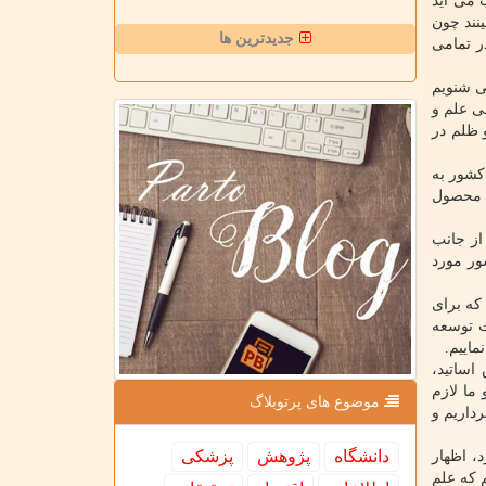
 می آید
نند چون
جدیدترین ها
ر تمامی
ی شنویم
ی علم و
 ظلم در
کشور به
م محصول
از جانب
ور مورد
که برای
ت توسعه
ماییم.
اساتید،
ما لازم
موضوع های پرتوبلاگ
داریم و
دانشگاه
پژوهش
پزشكی
، اظهار
م که علم