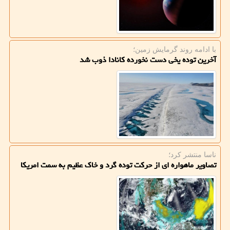
با ادامه روند گرمایش زمین؛
آخرین توده یخی دست نخورده كانادا ذوب شد
ناسا منتشر كرد؛
تصاویر ماهواره ای از حركت توده گرد و خاك عظیم به سمت امریكا