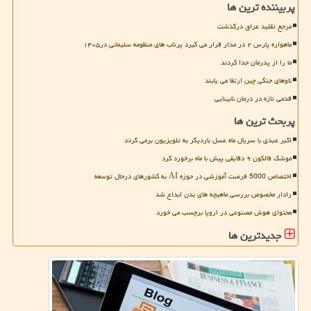
پربیننده ترین ها
مرجع تقلید عراق درگذشت
ماهواره پارس ۲ در مدار قرار می گیرد پرتاب های منظومه سلیمانی در۱۴۰۵
ما را از پدرمان جدا کردند
ناوهای جنگی چین ارتقا می یابند
قدمی تازه در درمان نابینایی
پربحث ترین ها
اکبر عبدی با سریال ماه عسل باردیگر به تلویزیون برمی گردد
موشک فالکون ۹ دقایقی پیش با ماه برخورد کرد
اختصاص 5000 فرصت آموزشی در حوزه AI به کشورهای درحال توسعه
رادار مخصوص بررسی ماهیچه های بدن ابداع شد
محتوای هوش مصنوعی در اروپا برچسب می خورد
جدیدترین ها